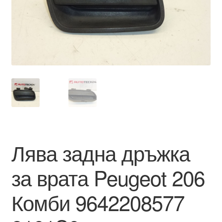
Моята сметка
Плащанията
Политика за поверителност
Правила и условия
Процедура за рекламации
Лява задна дръжка
Разгледайте
за врата Peugeot 206
Транспорт
Комби 9642208577