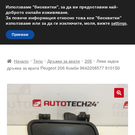
ДОСТАВКА от 12 лв.
Използваме "бисквитки", за да ви предоставим най-
доброто онлайн изживяване.
Доставка по целия свят
За повече информация относно това кои "бисквитки"
използваме или за да ги изключите, моля, вижте
settings
.
Skip
Skip
Menu
Приемам
to
to
navigation
content
Начало
Начало
Тяло
Дръжки за врати
206
Лява задна
Доставка по целия свят
дръжка за врата Peugeot 206 Комби 9642208577 9101S0
Жалби
За нас
🔍
Количка
Контакт