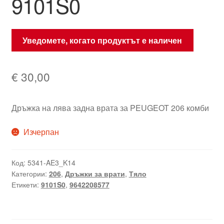
9101S0
Уведомете, когато продуктът е наличен
€
30,00
Дръжка на лява задна врата за PEUGEOT 206 комби
Изчерпан
Код:
5341-AE3_K14
Категории:
206
,
Дръжки за врати
,
Тяло
Етикети:
9101S0
,
9642208577