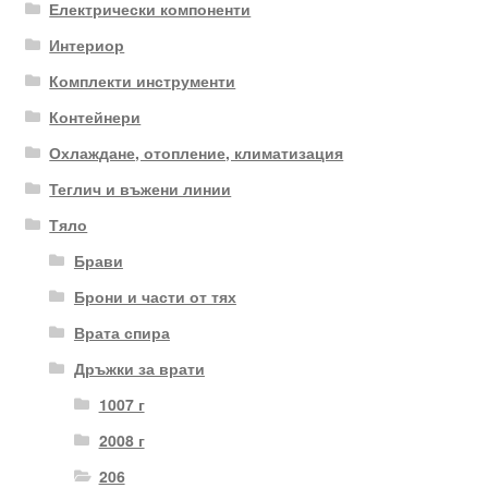
Електрически компоненти
Интериор
Комплекти инструменти
Контейнери
Охлаждане, отопление, климатизация
Теглич и въжени линии
Тяло
Брави
Брони и части от тях
Врата спира
Дръжки за врати
1007 г
2008 г
206