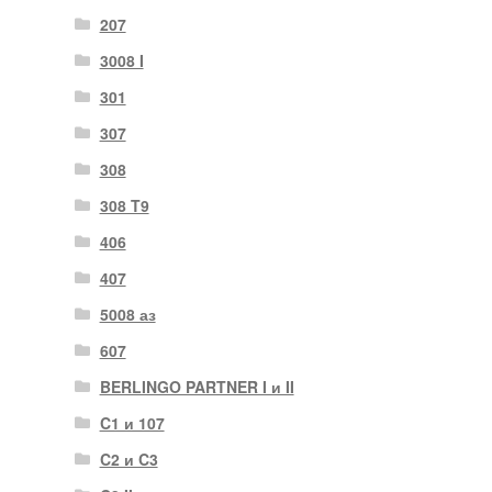
207
3008 I
301
307
308
308 T9
406
407
5008 аз
607
BERLINGO PARTNER I и II
C1 и 107
C2 и C3