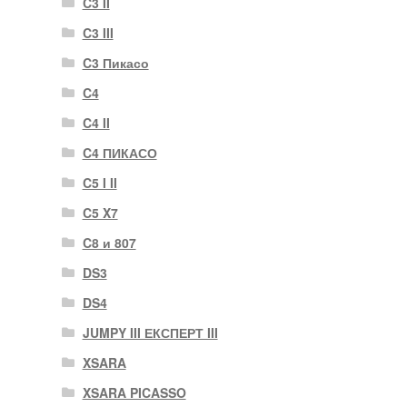
C3 II
C3 III
C3 Пикасо
C4
C4 II
C4 ПИКАСО
C5 I II
C5 X7
C8 и 807
DS3
DS4
JUMPY III ЕКСПЕРТ III
XSARA
XSARA PICASSO