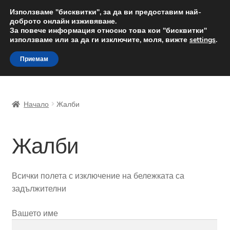
ДОСТАВКА от 12 лв.
Използваме "бисквитки", за да ви предоставим най-
доброто онлайн изживяване.
Доставка по целия свят
За повече информация относно това кои "бисквитки"
използваме или за да ги изключите, моля, вижте
settings
.
Skip
Skip
Menu
Приемам
to
to
navigation
content
Начало
Начало
Жалби
Доставка по целия свят
Жалби
Жалби
За нас
Всички полета с изключение на бележката са
задължителни
Количка
Вашето име
Контакт