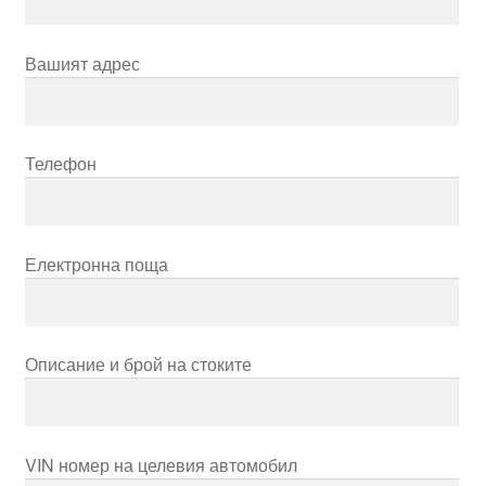
Моята сметка
Вашият адрес
Плащанията
Политика за поверителност
Телефон
Правила и условия
Електронна поща
Процедура за рекламации
Разгледайте
Описание и брой на стоките
Транспорт
VIN номер на целевия автомобил