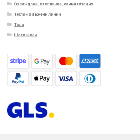
Охлаждане, отопление, климатизация
Теглич и въжени линии
Тяло
Шаси и оси