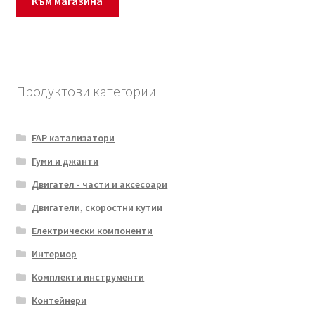
Към магазина
Моята сметка
Плащанията
Продуктови категории
Политика за поверителност
Правила и условия
FAP катализатори
Гуми и джанти
Процедура за рекламации
Двигател - части и аксесоари
Двигатели, скоростни кутии
Разгледайте
Електрически компоненти
Транспорт
Интериор
Комплекти инструменти
Контейнери