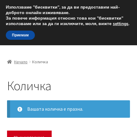
ДОСТАВКА от 12 лв.
Използваме "бисквитки", за да ви предоставим най-
доброто онлайн изживяване.
Доставка по целия свят
За повече информация относно това кои "бисквитки"
използваме или за да ги изключите, моля, вижте
settings
.
Skip
Skip
Menu
Приемам
to
to
navigation
content
Начало
Начало
Количка
Доставка по целия свят
Количка
Жалби
За нас
Вашата количка е празна.
Количка
Контакт