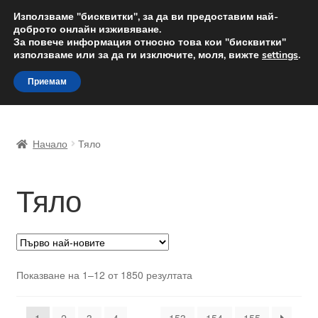
ДОСТАВКА от 12 лв.
Използваме "бисквитки", за да ви предоставим най-
доброто онлайн изживяване.
Доставка по целия свят
За повече информация относно това кои "бисквитки"
използваме или за да ги изключите, моля, вижте
settings
.
Skip
Skip
Menu
Приемам
to
to
navigation
content
Начало
Начало
Тяло
Доставка по целия свят
Тяло
Жалби
За нас
Количка
Sorted
Показване на 1–12 от 1850 резултата
by
Контакт
latest