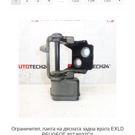
1
2
3
4
…
153
154
155
Моята сметка
Плащанията
Политика за поверителност
Правила и условия
Процедура за рекламации
Разгледайте
Транспорт
Ограничител, панта на дясната задна врата EXLD
PEUGEOT 207 9037C0