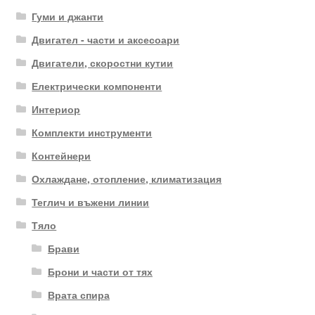
Гуми и джанти
Двигател - части и аксесоари
Двигатели, скоростни кутии
Електрически компоненти
Интериор
Комплекти инструменти
Контейнери
Охлаждане, отопление, климатизация
Теглич и въжени линии
Тяло
Брави
Брони и части от тях
Врата спира