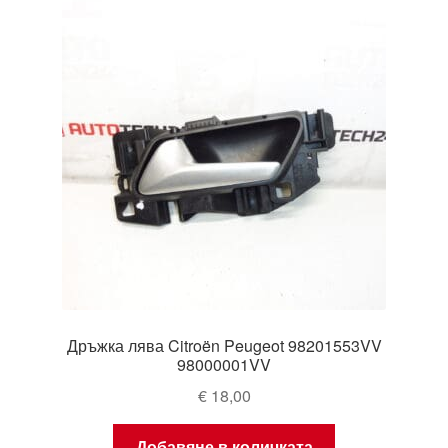
Моята сметка
Плащанията
Политика за поверителност
Правила и условия
Процедура за рекламации
Разгледайте
Дръжка лява Citroën Peugeot 98201553VV
Транспорт
98000001VV
€
18,00
Добавяне в количката