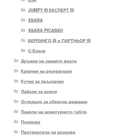
JUMPY III ЕКСПЕРТ III
XSARA
XSARA PICASSO
БЕРЛИНГО III и ПАРТНЬОР III
С-Елизе
Дръжки на задните врати
Капачки на резервоари
Кутии за пръскачки
Лайсни за врати
Огледало за обратно виждане
Панели на арматурното табло
Подпори
Притежатели на резерви