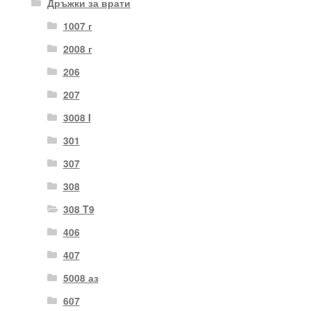
Дръжки за врати
1007 г
2008 г
206
207
3008 I
301
307
308
308 T9
406
407
5008 аз
607