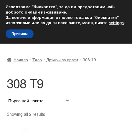
ДОСТАВКА от 12 лв.
Използваме "бисквитки", за да ви предоставим най-
доброто онлайн изживяване.
Доставка по целия свят
За повече информация относно това кои "бисквитки"
използваме или за да ги изключите, моля, вижте
settings
.
Skip
Skip
Menu
Приемам
to
to
navigation
content
Начало
Начало
Тяло
Дръжки за врати
308 T9
Доставка по целия свят
308 T9
Жалби
За нас
Количка
Sorted
Showing all 2 results
by
Контакт
latest