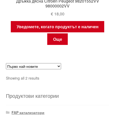
Дръжка дясна Citroën Peugeot 98201552VV
98000002VV
€
18,00
Уведомете, когато продуктът е наличен
Още
Sorted
Showing all 2 results
by
latest
Продуктови категории
FAP катализатори