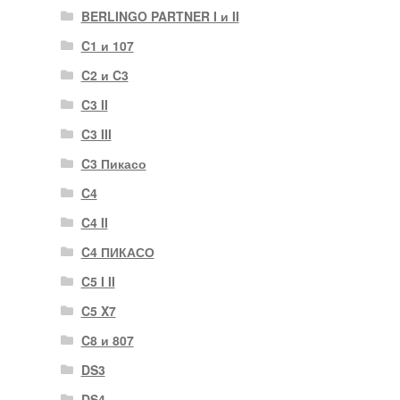
BERLINGO PARTNER I и II
C1 и 107
C2 и C3
C3 II
C3 III
C3 Пикасо
C4
C4 II
C4 ПИКАСО
C5 I II
C5 X7
C8 и 807
DS3
DS4