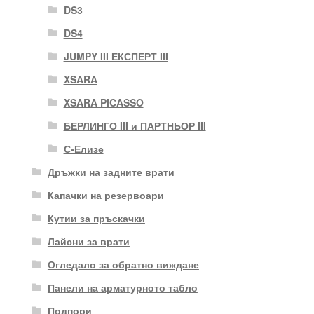
DS3
DS4
JUMPY III ЕКСПЕРТ III
XSARA
XSARA PICASSO
БЕРЛИНГО III и ПАРТНЬОР III
С-Елизе
Дръжки на задните врати
Капачки на резервоари
Кутии за пръскачки
Лайсни за врати
Огледало за обратно виждане
Панели на арматурното табло
Подпори