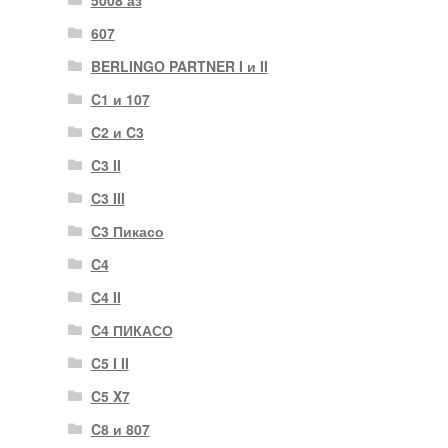
5008 аз
607
BERLINGO PARTNER I и II
C1 и 107
C2 и C3
C3 II
C3 III
C3 Пикасо
C4
C4 II
C4 ПИКАСО
C5 I II
C5 X7
C8 и 807