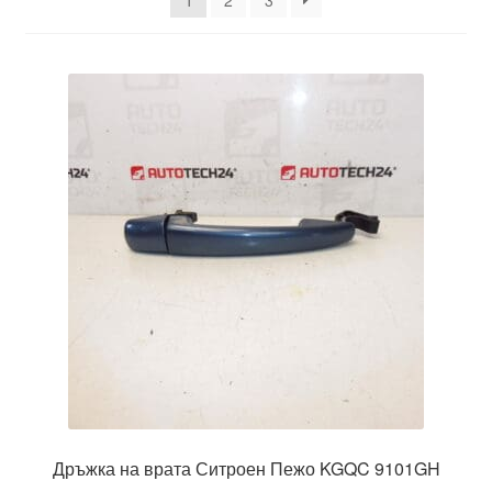
1
2
3
Моята сметка
Плащанията
Политика за поверителност
Правила и условия
Процедура за рекламации
Разгледайте
Транспорт
Дръжка на врата Ситроен Пежо KGQC 9101GH