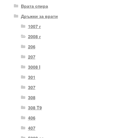
Врата спира
Дръжки за врати
1007 г
2008 г
206
207
3008 I
301
307
308
308 T9
406
407