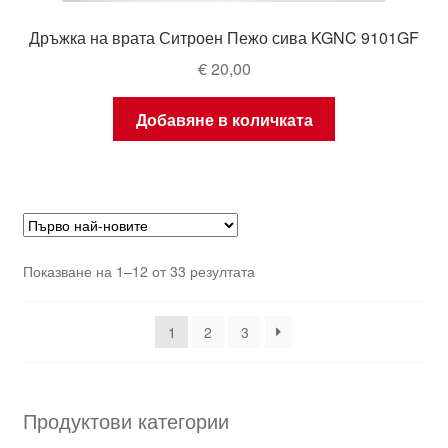
Дръжка на врата Ситроен Пежо сива KGNC 9101GF
€
20,00
Добавяне в количката
Sorted
Показване на 1–12 от 33 резултата
by
latest
1
2
3
Продуктови категории