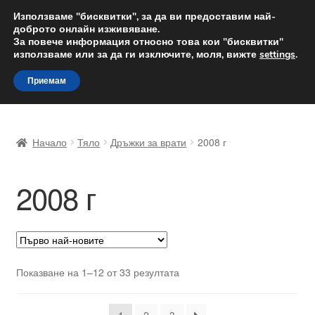
ДОСТАВКА от 12 лв.
Използваме "бисквитки", за да ви предоставим най-
доброто онлайн изживяване.
Доставка по целия свят
За повече информация относно това кои "бисквитки"
използваме или за да ги изключите, моля, вижте
settings
.
Skip
Skip
Menu
Приемам
to
to
navigation
content
Начало
Начало
Тяло
Дръжки за врати
2008 г
Доставка по целия свят
2008 г
Жалби
За нас
Количка
Sorted
Показване на 1–12 от 33 резултата
by
Контакт
latest