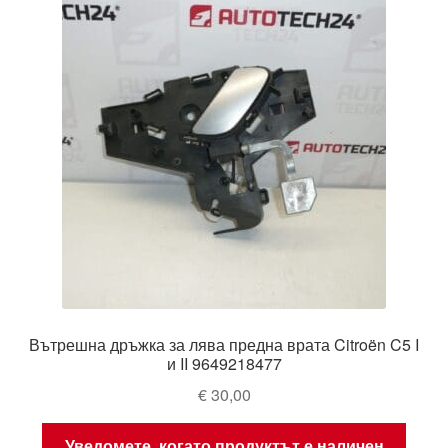
Вътрешна дръжка за лява предна врата Citroën C5 I
и II 9649218477
€
30,00
Уведомете, когато продуктът е наличен