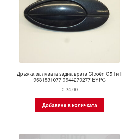
Дръжка за лявата задна врата Citroën C5 I и II
9631831077 9644270277 EYPC
€
24,00
Добавяне в количката