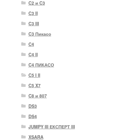
C2 и C3
C3 II
C3 III
C3 Пикасо
C4
C4 II
C4 ПИКАСО
C5 I II
C5 X7
C8 и 807
DS3
DS4
JUMPY III ЕКСПЕРТ III
XSARA