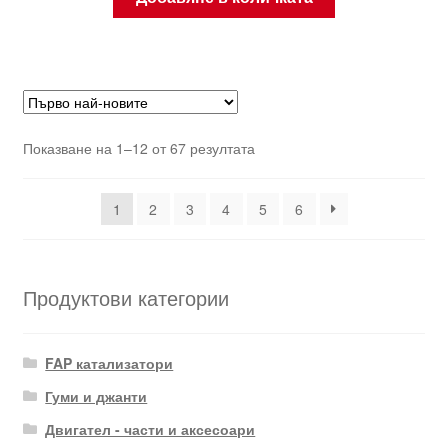
Sorted
Показване на 1–12 от 67 резултата
by
latest
1
2
3
4
5
6
Продуктови категории
FAP катализатори
Гуми и джанти
Двигател - части и аксесоари