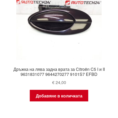
Дръжка на лява задна врата за Citroën C5 I и II
9631831077 9644270277 9101S7 EFBD
€
24,00
Добавяне в количката