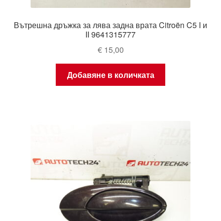
Вътрешна дръжка за лява задна врата Citroën C5 I и
II 9641315777
€
15,00
Добавяне в количката