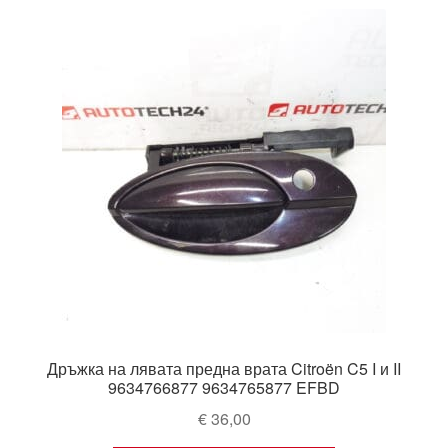
Дръжка на лявата предна врата Citroën C5 I и II
9634766877 9634765877 EFBD
€
36,00