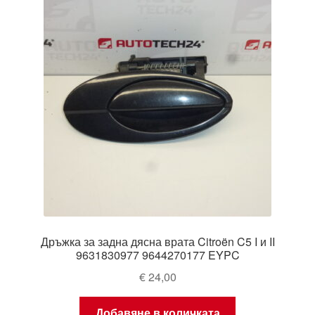
Дръжка за задна дясна врата Citroën C5 I и II
9631830977 9644270177 EYPC
€
24,00
Добавяне в количката