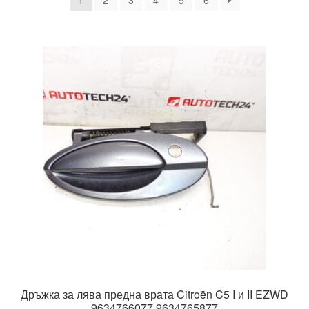
1
2
3
4
5
6
Моята сметка
Плащанията
Политика за поверителност
Правила и условия
Процедура за рекламации
Разгледайте
Транспорт
Дръжка за лява предна врата Citroën C5 I и II EZWD
9634766077 9634765877