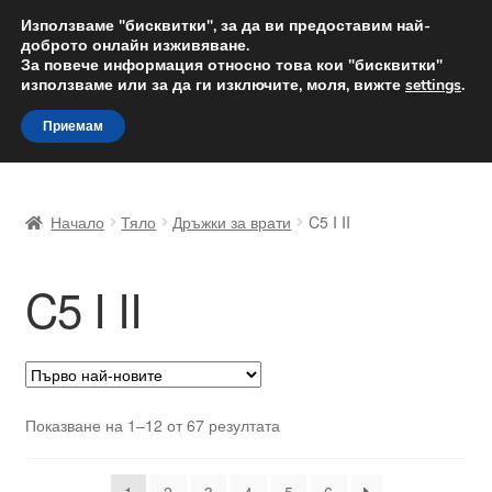
ДОСТАВКА от 12 лв.
Използваме "бисквитки", за да ви предоставим най-
доброто онлайн изживяване.
Доставка по целия свят
За повече информация относно това кои "бисквитки"
използваме или за да ги изключите, моля, вижте
settings
.
Skip
Skip
Menu
Приемам
to
to
navigation
content
Начало
Начало
Тяло
Дръжки за врати
C5 I II
Доставка по целия свят
C5 I II
Жалби
За нас
Количка
Sorted
Показване на 1–12 от 67 резултата
by
Контакт
latest