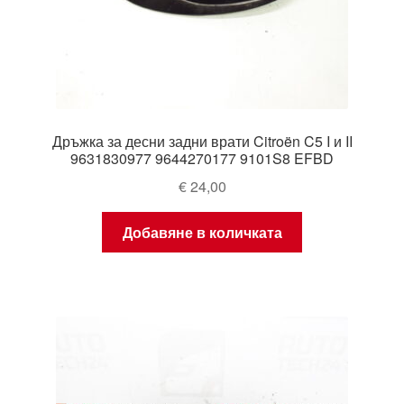
Дръжка за десни задни врати Citroën C5 I и II
9631830977 9644270177 9101S8 EFBD
€
24,00
Добавяне в количката