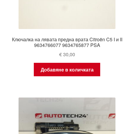
Ключалка на лявата предна врата Citroën C5 I и II
9634766077 9634765877 PSA
€
30,00
Добавяне в количката