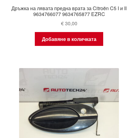
Дръжка на лявата предна врата за Citroën C5 I и II
9634766077 9634765877 EZRC
€
30,00
Добавяне в количката