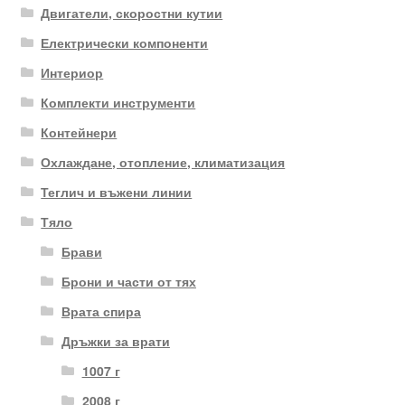
Двигатели, скоростни кутии
Електрически компоненти
Интериор
Комплекти инструменти
Контейнери
Охлаждане, отопление, климатизация
Теглич и въжени линии
Тяло
Брави
Брони и части от тях
Врата спира
Дръжки за врати
1007 г
2008 г