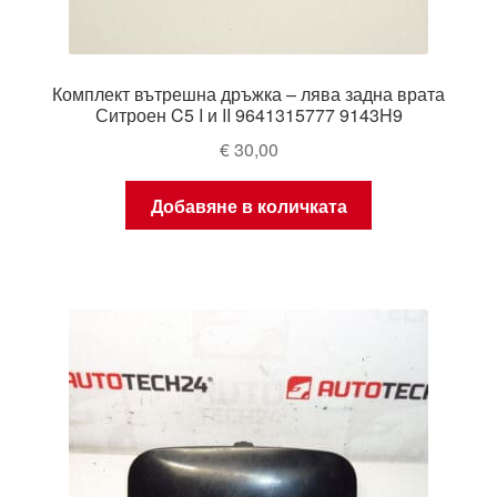
Комплект вътрешна дръжка – лява задна врата
Ситроен C5 I и II 9641315777 9143H9
€
30,00
Добавяне в количката