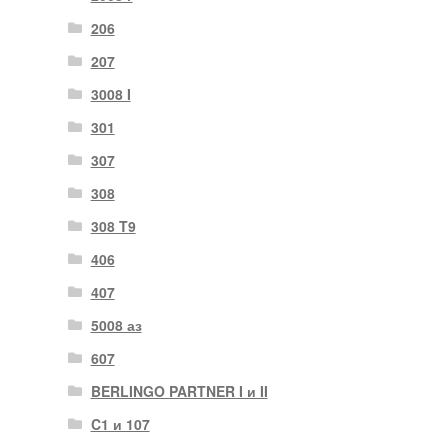
206
207
3008 I
301
307
308
308 T9
406
407
5008 аз
607
BERLINGO PARTNER I и II
C1 и 107