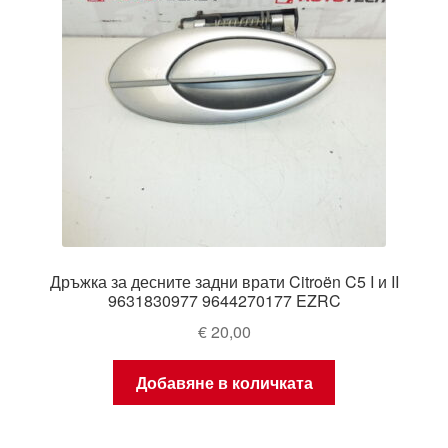
Дръжка за десните задни врати Citroën C5 I и II
9631830977 9644270177 EZRC
€
20,00
Добавяне в количката