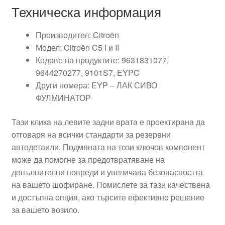
Техническа информация
Производител: Citroën
Модел: Citroën C5 I и II
Кодове на продуктите: 9631831077,
9644270277, 9101S7, EYPC
Други номера: EYP – ЛАК СИВО
ФУЛМИНАТОР
Тази кликa на левите задни врата е проектирана да
отговаря на всички стандарти за резервни
автодетаили. Подмяната на този ключов компонент
може да помогне за предотвратяване на
допълнителни повреди и увеличава безопасността
на вашето шофиране. Помислете за тази качествена
и достъпна опция, ако търсите ефективно решение
за вашето возило.