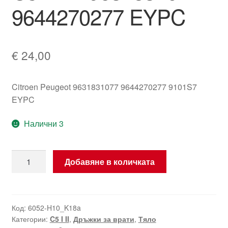
9644270277 EYPC
€
24,00
Citroen Peugeot 9631831077 9644270277 9101S7
EYPC
Налични 3
количество
Добавяне в количката
за
Дръжка
за
лявата
Код:
6052-H10_K18a
Категории:
C5 I II
,
Дръжки за врати
,
Тяло
задна