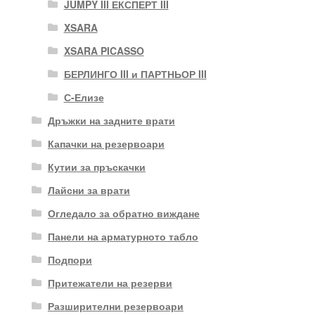
JUMPY III ЕКСПЕРТ III
XSARA
XSARA PICASSO
БЕРЛИНГО III и ПАРТНЬОР III
С-Елизе
Дръжки на задните врати
Капачки на резервоари
Кутии за пръскачки
Лайсни за врати
Огледало за обратно виждане
Панели на арматурното табло
Подпори
Притежатели на резерви
Разширителни резервоари