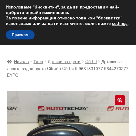
ДОСТАВКА от 12 лв.
Използваме "бисквитки", за да ви предоставим най-
доброто онлайн изживяване.
Доставка по целия свят
За повече информация относно това кои "бисквитки"
използваме или за да ги изключите, моля, вижте
settings
.
Skip
Skip
Menu
Приемам
to
to
navigation
content
Начало
Начало
Тяло
Дръжки за врати
C5 I II
Дръжка за
Доставка по целия свят
лявата задна врата Citroën C5 I и II 9631831077 9644270277
EYPC
Жалби
За нас
🔍
Количка
Контакт