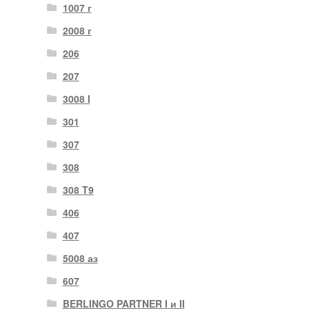
1007 г
2008 г
206
207
3008 I
301
307
308
308 T9
406
407
5008 аз
607
BERLINGO PARTNER I и II