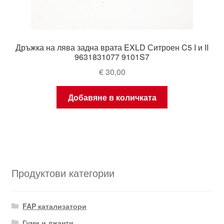
Дръжка на лява задна врата EXLD Ситроен C5 I и II
9631831077 9101S7
€
30,00
Добавяне в количката
Продуктови категории
FAP катализатори
Гуми и джанти