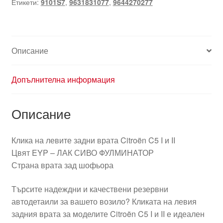
Етикети:
9101S7
,
9631831077
,
9644270277
врата
Citroën
C5
I
Описание
и
II
9631831077
Допълнителна информация
9644270277
EYPC
Описание
Клика на левите задни врата Citroën C5 I и II
Цвят EYP – ЛАК СИВО ФУЛМИНАТОР
Страна врата зад шофьора
Търсите надеждни и качествени резервни
автодетаили за вашето возило? Кликата на левия
задния врата за моделите Citroën C5 I и II е идеален