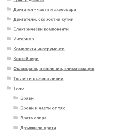
Двигател - части и аксесоари
Двигатели, скоростни кутии
Електрически компоненти
Интериор
Комплекти инструменти
Контейнери
Охлаждане, отопление, климатизация
Теглич и въжени линии
Тяло
Брави
Брони и части от тях
Врата спира
Дръжки за врати