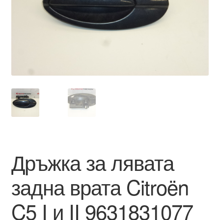
Моята сметка
Плащанията
Политика за поверителност
Правила и условия
Процедура за рекламации
Разгледайте
Дръжка за лявата
Транспорт
задна врата Citroën
C5 I и II 9631831077