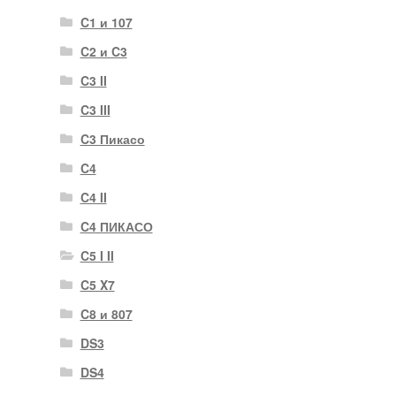
C1 и 107
C2 и C3
C3 II
C3 III
C3 Пикасо
C4
C4 II
C4 ПИКАСО
C5 I II
C5 X7
C8 и 807
DS3
DS4