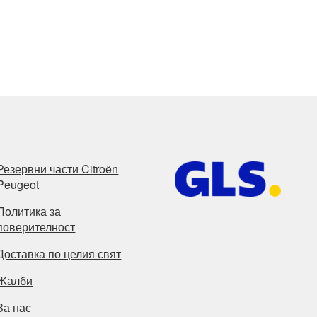
Резервни части Citroën
Peugeot
Политика за
поверителност
Доставка по целия свят
Жалби
За нас