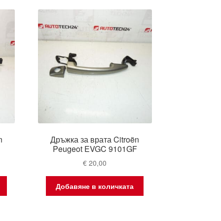
est
n
Дръжка за врата Citroën
H
Peugeot EVGC 9101GF
€
20,00
Добавяне в количката