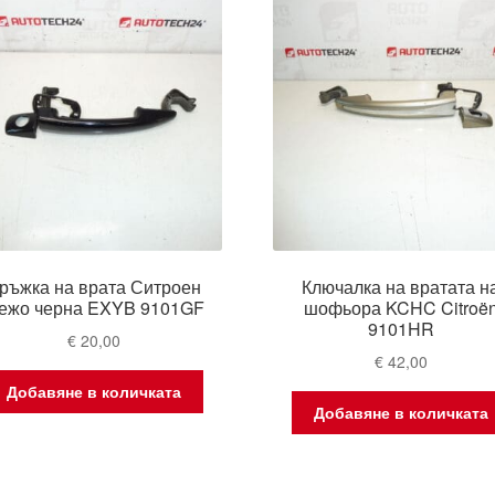
ръжка на врата Ситроен
Ключалка на вратата н
ежо черна EXYB 9101GF
шофьора KCHC Citroë
9101HR
€
20,00
€
42,00
Добавяне в количката
Добавяне в количката