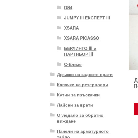
DS4
JUMPY III ЕКСПЕРТ III
XSARA
XSARA PICASSO
БЕРЛИНГО III и
ПАРТНЬОР III
С-Елизе
Дръжки на задните врати
Д
Капачки на резервоари
П
Кутии за пръскачки
Лайсни за врати
Огледало за обратно
виждане
Панели на арматурното
табло