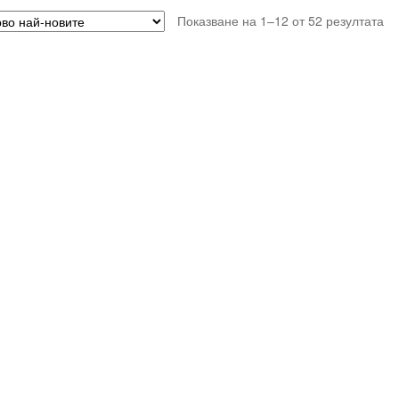
So
Показване на 1–12 от 52 резултата
by
lat