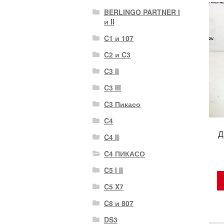
BERLINGO PARTNER I
и II
C1 и 107
C2 и C3
C3 II
C3 III
C3 Пикасо
C4
Д
C4 II
C4 ПИКАСО
C5 I II
C5 X7
C8 и 807
DS3