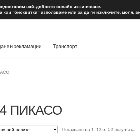
2 лв.
Доста
предоставим най-доброто онлайн изживяване.
 кои "бисквитки" използваме или за да ги изключите, моля, 
ане и рекламации
Транспорт
 нас
Количка
Контакт
Моята сметка
Плащанията
КАСО
словия
Процедура за рекламации
Разгледайте
Транспорт
4 ПИКАСО
So
Показване на 1–12 от 52 резултата
by