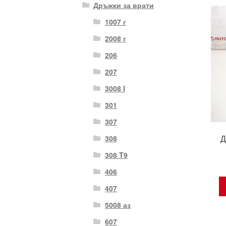
Дръжки за врати
1007 г
2008 г
206
207
3008 I
301
307
Д
308
308 T9
406
407
5008 аз
607