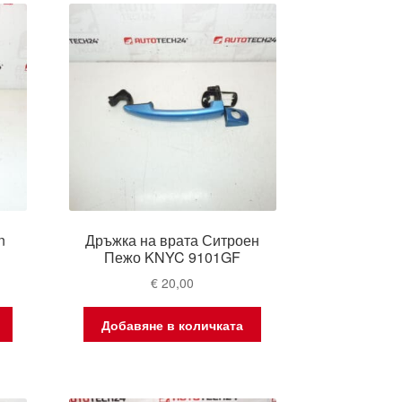
n
Дръжка на врата Ситроен
H
Пежо KNYC 9101GF
€
20,00
Добавяне в количката