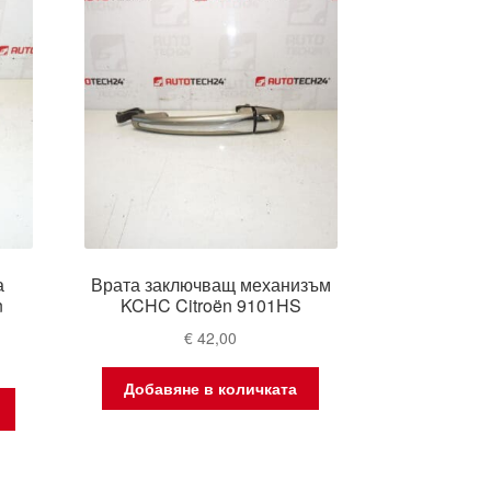
а
Врата заключващ механизъм
n
KCHC Citroën 9101HS
€
42,00
Добавяне в количката