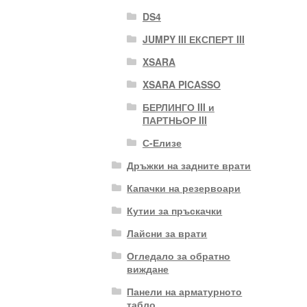
DS4
JUMPY III ЕКСПЕРТ III
XSARA
XSARA PICASSO
БЕРЛИНГО III и
ПАРТНЬОР III
С-Елизе
Дръжки на задните врати
Капачки на резервоари
Кутии за пръскачки
Лайсни за врати
Огледало за обратно
виждане
Панели на арматурното
табло