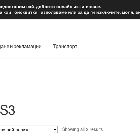
2 лв.
Доста
предоставим най-доброто онлайн изживяване.
 кои "бисквитки" използваме или за да ги изключите, моля, 
ане и рекламации
Транспорт
 нас
Количка
Контакт
Моята сметка
Плащанията
словия
Процедура за рекламации
Разгледайте
Транспорт
S3
Sorted
Showing all 2 results
by