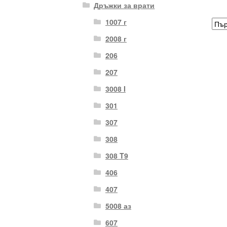
Дръжки за врати
1007 г
2008 г
206
207
3008 I
301
307
308
308 T9
406
407
5008 аз
607