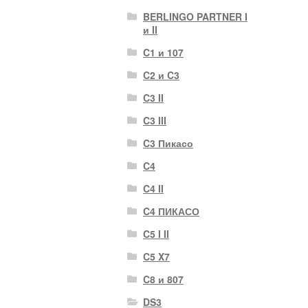
BERLINGO PARTNER I
и II
C1 и 107
C2 и C3
C3 II
C3 III
C3 Пикасо
C4
C4 II
C4 ПИКАСО
C5 I II
C5 X7
C8 и 807
DS3