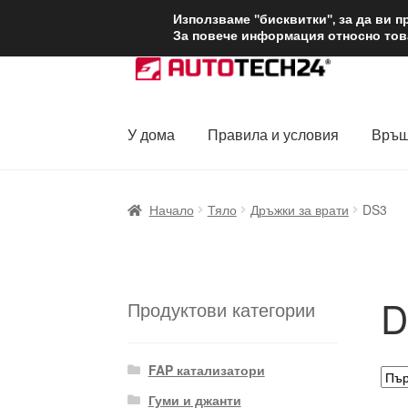
ДОСТАВКА от 1
Използваме "бисквитки", за да ви 
За повече информация относно това
Skip
Skip
to
to
navigation
content
У дома
Правила и условия
Връщ
Начало
Доставка по целия свят
Жалби
За
Начало
Тяло
Дръжки за врати
DS3
Политика за поверителност
Правила и у
D
Продуктови категории
FAP катализатори
Гуми и джанти