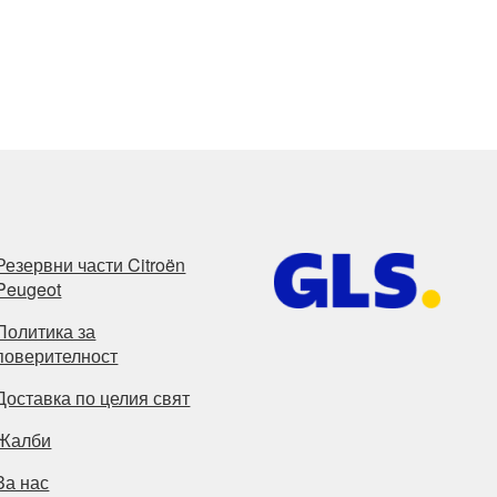
Резервни части Citroën
Peugeot
Политика за
поверителност
Доставка по целия свят
Жалби
За нас