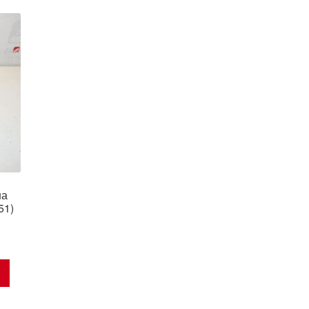
на
51)