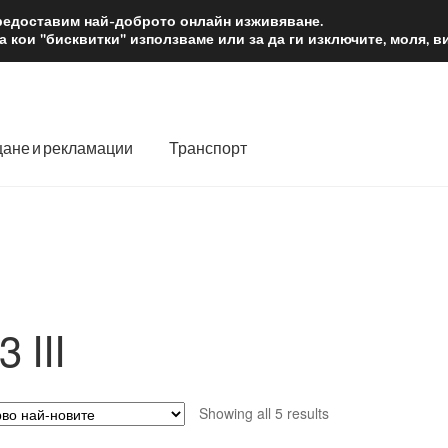
2 лв.
Доста
предоставим най-доброто онлайн изживяване.
 кои "бисквитки" използваме или за да ги изключите, моля, 
ане и рекламации
Транспорт
 нас
Количка
Контакт
Моята сметка
Плащанията
словия
Процедура за рекламации
Разгледайте
Транспорт
3 III
Sorted
Showing all 5 results
by