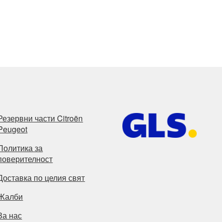
Резервни части Citroën
Peugeot
Политика за
поверителност
Доставка по целия свят
Жалби
За нас