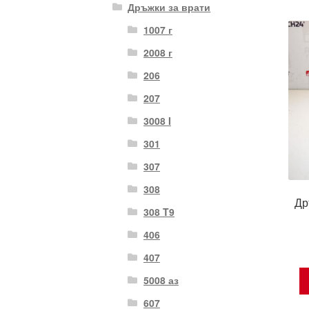
Дръжки за врати
1007 г
2008 г
206
207
3008 I
301
307
308
Др
308 T9
406
407
5008 аз
607