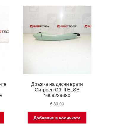
ите
Дръжка на дясни врати
Ситроен C3 III ELSB
V
1609239680
€
30,00
Добавяне в количката