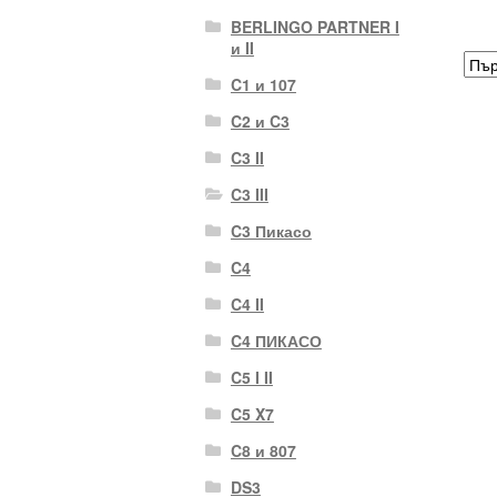
BERLINGO PARTNER I
и II
C1 и 107
C2 и C3
C3 II
C3 III
C3 Пикасо
C4
C4 II
C4 ПИКАСО
C5 I II
C5 X7
C8 и 807
DS3