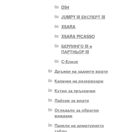
DS4
JUMPY III ЕКСПЕРТ III
XSARA
XSARA PICASSO
БЕРЛИНГО III и
ПАРТНЬОР III
С-Елизе
Дръжки на задните врати
Капачки на резервоари
Кутии за пръскачки
Лайсни за врати
Огледало за обратно
виждане
Панели на арматурното
табло