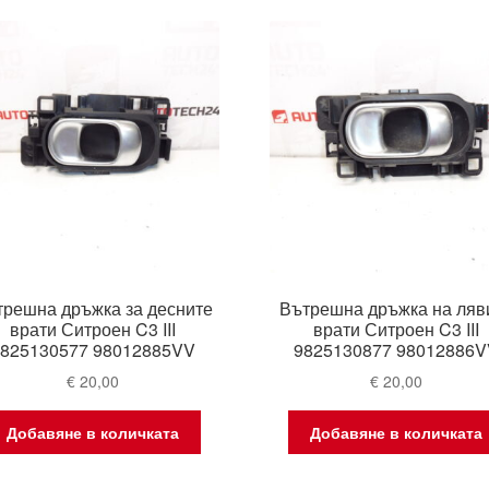
latest
трешна дръжка за десните
Вътрешна дръжка на ляв
врати Ситроен C3 III
врати Ситроен C3 III
9825130577 98012885VV
9825130877 98012886V
€
20,00
€
20,00
Добавяне в количката
Добавяне в количката