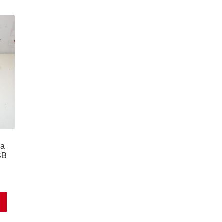
на
SB