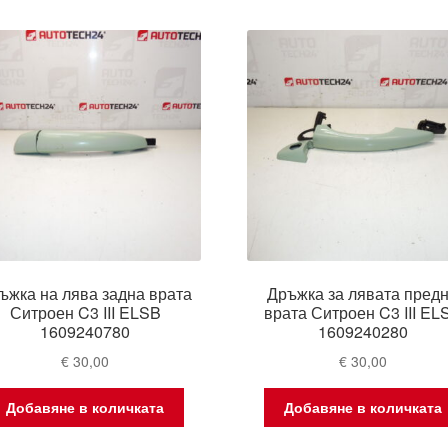
ъжка на лява задна врата
Дръжка за лявата пред
Ситроен C3 III ELSB
врата Ситроен C3 III EL
1609240780
1609240280
€
30,00
€
30,00
Добавяне в количката
Добавяне в количката