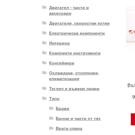
Двигател - части и
аксесоари
Двигатели, скоростни кутии
Електрически компоненти
Интериор
Комплекти инструменти
Контейнери
Охлаждане, отопление,
климатизация
Въ
Теглич и въжени линии
Тяло
Брави
Брони и части от тях
Врата спира