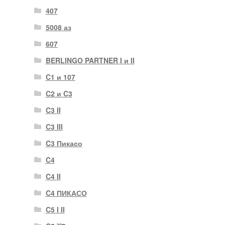
407
5008 аз
607
BERLINGO PARTNER I и II
C1 и 107
C2 и C3
C3 II
C3 III
C3 Пикасо
C4
C4 II
C4 ПИКАСО
C5 I II