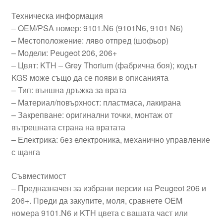
Техническа информация
– OEM/PSA номер: 9101.N6 (9101N6, 9101 N6)
– Местоположение: ляво отпред (шофьор)
– Модели: Peugeot 206, 206+
– Цвят: KTH – Grey Thorium (фабрична боя); кодът
KGS може също да се появи в описанията
– Тип: външна дръжка за врата
– Материал/повърхност: пластмаса, лакирана
– Закрепване: оригинални точки, монтаж от
вътрешната страна на вратата
– Електрика: без електроника, механично управление
с щанга
Съвместимост
– Предназначен за избрани версии на Peugeot 206 и
206+. Преди да закупите, моля, сравнете OEM
номера 9101.N6 и KTH цвета с вашата част или