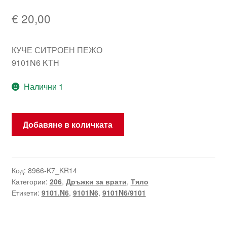
€
20,00
КУЧЕ СИТРОЕН ПЕЖО
9101N6 KTH
Налични 1
количество
Добавяне в количката
за
Дръжка
предна
лява
Код:
8966-K7_KR14
Категории:
206
,
Дръжки за врати
,
Тяло
Peugeot
Етикети:
9101.N6
,
9101N6
,
9101N6/9101
KTH
206
206+