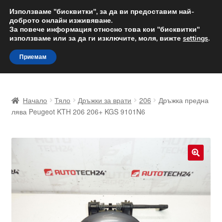
ДОСТАВКА от 12 лв.
Използваме "бисквитки", за да ви предоставим най-
доброто онлайн изживяване.
Доставка по целия свят
За повече информация относно това кои "бисквитки"
използваме или за да ги изключите, моля, вижте
settings
.
Skip
Skip
Menu
Приемам
to
to
navigation
content
Начало
Начало
Тяло
Дръжки за врати
206
Дръжка предна
Доставка по целия свят
лява Peugeot KTH 206 206+ KGS 9101N6
Жалби
За нас
🔍
Количка
Контакт