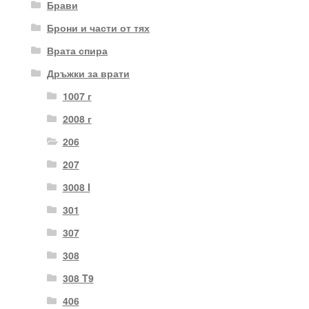
Брави
Брони и части от тях
Врата спира
Дръжки за врати
1007 г
2008 г
206
207
3008 I
301
307
308
308 T9
406