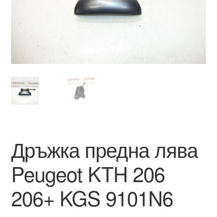
Моята сметка
Плащанията
Политика за поверителност
Правила и условия
Процедура за рекламации
Дръжка предна лява
Разгледайте
Peugeot KTH 206
Транспорт
206+ KGS 9101N6