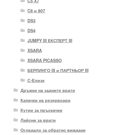
C5 X7
C8 и 807
DS3
DS4
JUMPY III ЕКСПЕРТ III
XSARA
XSARA PICASSO
БЕРЛИНГО III и ПАРТНЬОР III
С-Елизе
Дръжки на задните врати
Капачки на резервоари
Кутии за пръскачки
Лайсни за врати
Огледало за обратно виждане