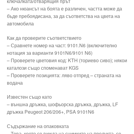
ключалката/отварящия прът
– Ако нюансът на боята е различен, частта може да
бъде пребоядисана, за да съответства на цвета на
автомобила
Как да проверите съответствието
– Сравнете номер на част: 9101.N6 (включително
нотация за варианти 9101N6/9101 N6)
– Проверете цветовия код: KTH (ториево сиво); някои
каталози също споменават KGS
– Проверете позицията: ляво отпред – страната на
водача
Известен също като
– външна дръжка, шофьорска дръжка, дръжка, LF
дръжка Peugeot 206/206+, PSA 9101N6
Съдържание на опаковката
– Това, което се вижда на снимките на продукта, се