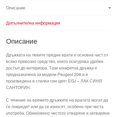
Peugeot
Описание
206
9101N6
Допълнителна информация
Описание
Дръжката на левите предни врати е основна част от
всяко превозно средство, която осигурява удобен
достъп до интериора. Тази конкретна дръжка е
предназначена за модели Peugeot 206 и е
произведена в стилен син цвят EGJ – ЛАК СИНЯ
САНТОРИН.
С течение на времето дръжките на вратата могат да
се повредят или да се износят, особено при честа
употреба. Обикновено честото отваряне и затваряне