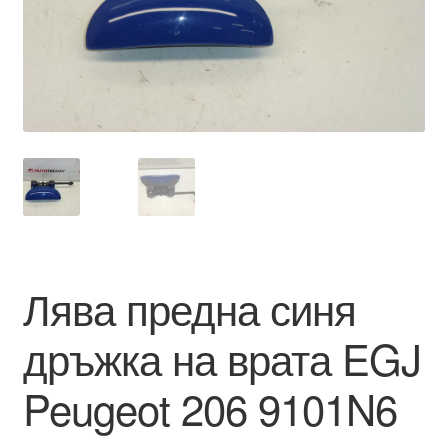
Моята сметка
Плащанията
Политика за поверителност
Правила и условия
Процедура за рекламации
Лява предна синя
Разгледайте
дръжка на врата EGJ
Транспорт
Peugeot 206 9101N6