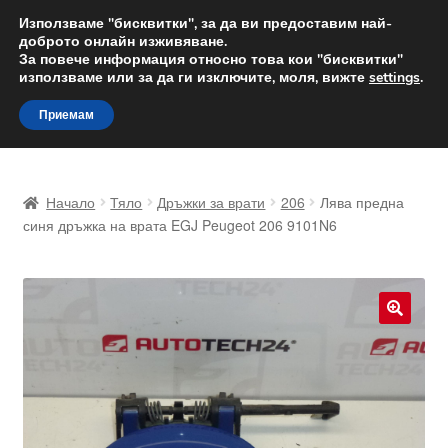
ДОСТАВКА от 12 лв.
Използваме "бисквитки", за да ви предоставим най-
доброто онлайн изживяване.
Доставка по целия свят
За повече информация относно това кои "бисквитки"
използваме или за да ги изключите, моля, вижте
settings
.
Skip
Skip
Menu
Приемам
to
to
navigation
content
Начало
Начало
Тяло
Дръжки за врати
206
Лява предна
Доставка по целия свят
синя дръжка на врата EGJ Peugeot 206 9101N6
Жалби
За нас
🔍
Количка
Контакт