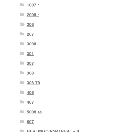
1007 г
2008 г
206
207
3008 I
301
307
308
308 T9
406
407
5008 аз
607
BERLINGO PARTNER I и II