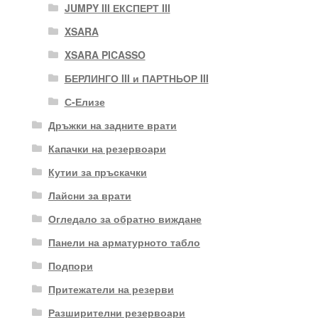
JUMPY III ЕКСПЕРТ III
XSARA
XSARA PICASSO
БЕРЛИНГО III и ПАРТНЬОР III
С-Елизе
Дръжки на задните врати
Капачки на резервоари
Кутии за пръскачки
Лайсни за врати
Огледало за обратно виждане
Панели на арматурното табло
Подпори
Притежатели на резерви
Разширителни резервоари