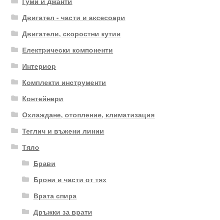
Гуми и джанти
Двигател - части и аксесоари
Двигатели, скоростни кутии
Електрически компоненти
Интериор
Комплекти инструменти
Контейнери
Охлаждане, отопление, климатизация
Теглич и въжени линии
Тяло
Брави
Брони и части от тях
Врата спира
Дръжки за врати