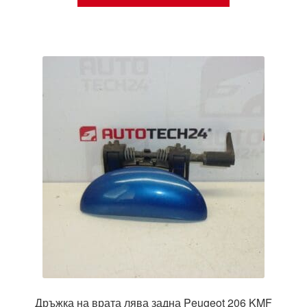
Дръжка на врата лява задна Peugeot 206 KMF