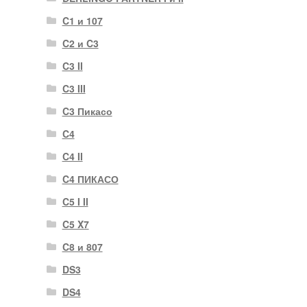
C1 и 107
C2 и C3
C3 II
C3 III
C3 Пикасо
C4
C4 II
C4 ПИКАСО
C5 I II
C5 X7
C8 и 807
DS3
DS4