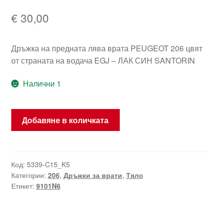
€
30,00
Дръжка на предната лява врата PEUGEOT 206 цвят
от страната на водача EGJ – ЛАК СИН SANTORIN
Налични 1
количество
Добавяне в количката
за
Лява
предна
синя
Код:
5339-C15_K5
Категории:
206
,
Дръжки за врати
,
Тяло
дръжка
Етикет:
9101N6
на
врата
EGJ