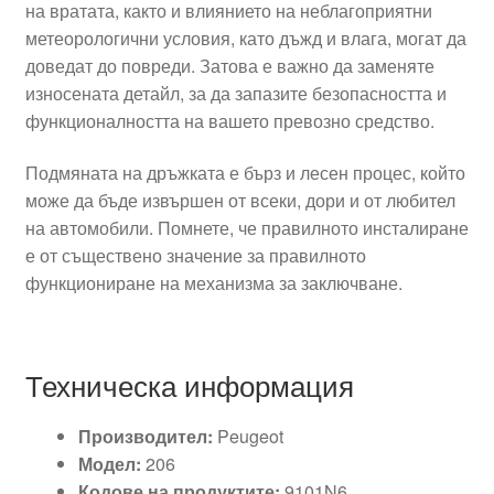
на вратата, както и влиянието на неблагоприятни
метеорологични условия, като дъжд и влага, могат да
доведат до повреди. Затова е важно да заменяте
износената детайл, за да запазите безопасността и
функционалността на вашето превозно средство.
Подмяната на дръжката е бърз и лесен процес, който
може да бъде извършен от всеки, дори и от любител
на автомобили. Помнете, че правилното инсталиране
е от съществено значение за правилното
функциониране на механизма за заключване.
Техническа информация
Производител:
Peugeot
Модел:
206
Кодове на продуктите:
9101N6