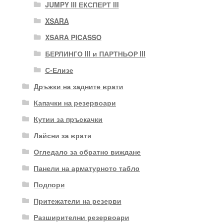
JUMPY III ЕКСПЕРТ III
XSARA
XSARA PICASSO
БЕРЛИНГО III и ПАРТНЬОР III
С-Елизе
Дръжки на задните врати
Капачки на резервоари
Кутии за пръскачки
Лайсни за врати
Огледало за обратно виждане
Панели на арматурното табло
Подпори
Притежатели на резерви
Разширителни резервоари