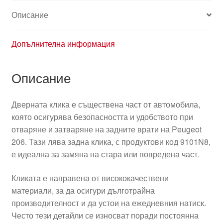
KMF
Описание
9101N8
Допълнителна информация
Описание
Дверната клика е съществена част от автомобила,
която осигурява безопасността и удобството при
отваряне и затваряне на задните врати на Peugeot
206. Тази лява задна клика, с продуктови код 9101N8,
е идеална за замяна на стара или повредена част.
Кликата е направена от висококачествени
материали, за да осигури дълготрайна
производителност и да устои на ежедневния натиск.
Често тези детайли се износват поради постоянна