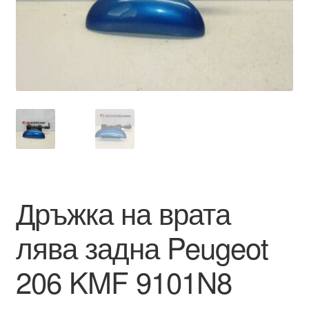
Моята сметка
Плащанията
Политика за поверителност
Правила и условия
Процедура за рекламации
Дръжка на врата
Разгледайте
лява задна Peugeot
Транспорт
206 KMF 9101N8