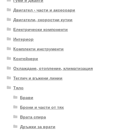
Гуми и джанти
Двигател - части и аксесоари
Двигатели, скоростни кутии
Електрически компоненти
Интериор
Комплекти инструменти
Контейнери
Охлаждане, отопление, климатизация
Теглич и въжени линии
Тяло
Брави
Брони и части от тях
Врата спира
Дръжки за врати