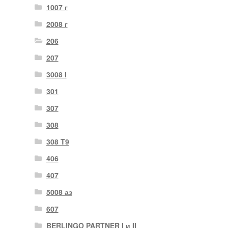
1007 г
2008 г
206
207
3008 I
301
307
308
308 T9
406
407
5008 аз
607
BERLINGO PARTNER I и II