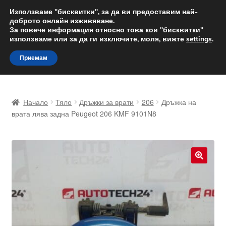
ДОСТАВКА от 12 лв.
Използваме "бисквитки", за да ви предоставим най-
доброто онлайн изживяване.
Доставка по целия свят
За повече информация относно това кои "бисквитки"
използваме или за да ги изключите, моля, вижте
settings
.
Skip
Skip
Menu
Приемам
to
to
navigation
content
Начало
Начало
Тяло
Дръжки за врати
206
Дръжка на
Доставка по целия свят
врата лява задна Peugeot 206 KMF 9101N8
Жалби
За нас
🔍
Количка
Контакт