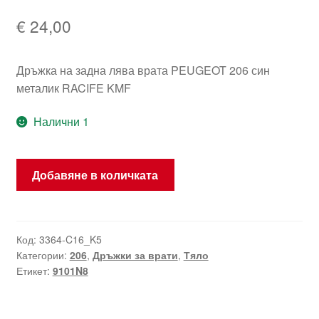
€
24,00
Дръжка на задна лява врата PEUGEOT 206 син
металик RACIFE KMF
Налични 1
количество
Добавяне в количката
за
Дръжка
на
врата
Код:
3364-C16_K5
Категории:
206
,
Дръжки за врати
,
Тяло
лява
Етикет:
9101N8
задна
Peugeot
206