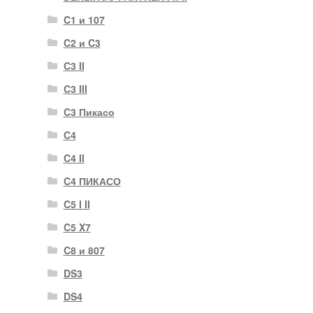
C1 и 107
C2 и C3
C3 II
C3 III
C3 Пикасо
C4
C4 II
C4 ПИКАСО
C5 I II
C5 X7
C8 и 807
DS3
DS4