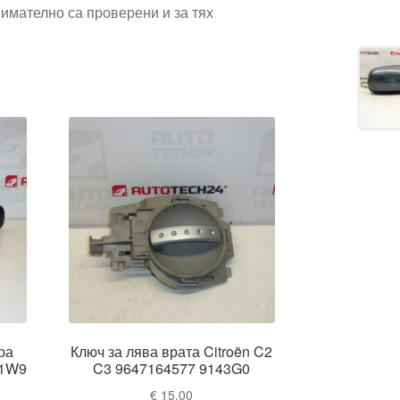
имателно са проверени и за тях
ра
Ключ за лява врата Citroën C2
01W9
C3 9647164577 9143G0
€
15,00