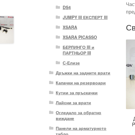
Час
DS4
пре
JUMPY III ЕКСПЕРТ III
Св
XSARA
XSARA PICASSO
БЕРЛИНГО III и
ПАРТНЬОР III
С-Елизе
Дръжки на задните врати
Капачки на резервоари
Кутии за пръскачки
Лайсни за врати
Огледало за обратно
виждане
P
Панели на арматурното
табло