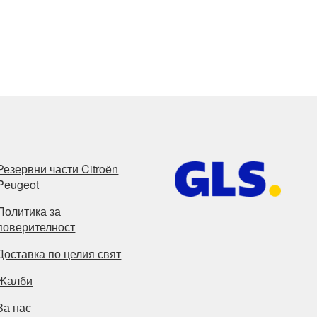
Резервни части Citroën
Peugeot
Политика за
поверителност
Доставка по целия свят
Жалби
За нас