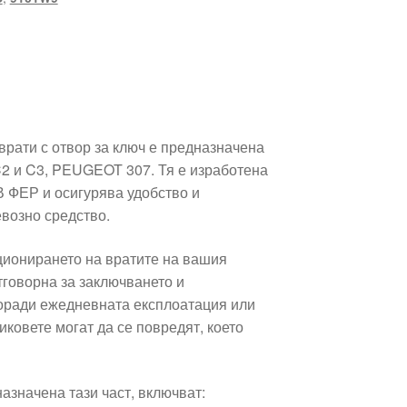
врати с отвор за ключ е предназначена
2 и C3, PEUGEOT 307. Тя е изработена
 ФЕР и осигурява удобство и
евозно средство.
кционирането на вратите на вашия
отговорна за заключването и
поради ежедневната експлоатация или
иковете могат да се повредят, което
назначена тази част, включват: