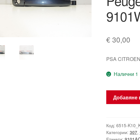
Peug
9101
€
30,00
PSA CITROEN
Налични 1
количество
Добавяне 
за
Ключ
за
врата
Код:
6515-K10_
Категории:
307
,
на
Етикети:
9101A