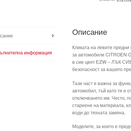
шофьора
Citroën
Peugeot
синьо
Описание
EZWD
сание
9101W9
Кликата на левите предни 
ълнителна информация
за автомобили CITROEN C
в сив цвят EZW – ЛЪК СИВ
безопасност за вашето пр
Тази част е важна за фун
автомобил, тъй като тя е 
отключването им. Често, 
стареене на материала, кл
води до тяхната замяна.
Моделите, за които е пред