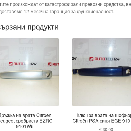
тите произхождат от катастрофирали превозни средства, вн
доставяме 12-месечна гаранция за функционалност.
ързани продукти
Дръжка на врата Citroën
Ключ за врата на шофьо
eugeot сребриста EZRC
Citroën PSA синя EGE 91
9101W5
€
30,00