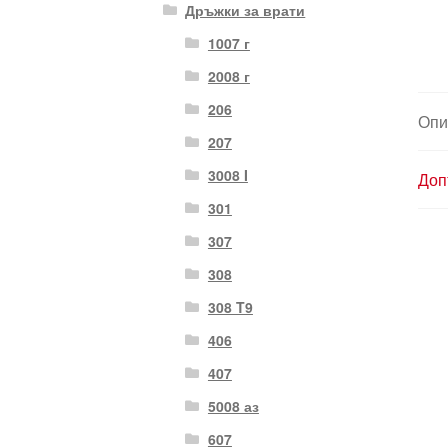
Дръжки за врати
1007 г
2008 г
206
Опи
207
3008 I
Доп
301
307
308
308 T9
406
407
5008 аз
607