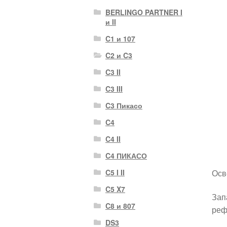
BERLINGO PARTNER I
и II
C1 и 107
C2 и C3
C3 II
C3 III
C3 Пикасо
C4
C4 II
C4 ПИКАСО
Осв
C5 I II
C5 X7
Зап
C8 и 807
реф
DS3