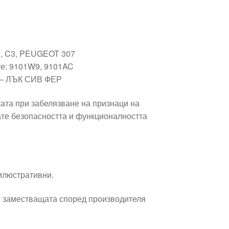
, C3, PEUGEOT 307
те: 9101W9, 9101AC
 – ЛЪК СИВ ФЕР
ата при забелязване на признаци на
ате безопасността и функционалността
 илюстративни.
 заместващата според производителя