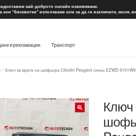
2 лв.
Доста
предоставим най-доброто онлайн изживяване.
 кои "бисквитки" използваме или за да ги изключите, моля, 
ане и рекламации
Транспорт
 нас
Количка
Контакт
Моята сметка
Плащанията
3
Ключ за врата на шофьора Citroën Peugeot синьо EZWD 9101W9
словия
Процедура за рекламации
Разгледайте
Транспорт
Ключ 
шофьо
🔍