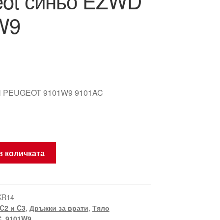
eot синьо EZWD
W9
 PEUGEOT 9101W9 9101AC
в количката
KR14
C2 и C3
,
Дръжки за врати
,
Тяло
C
,
9101W9