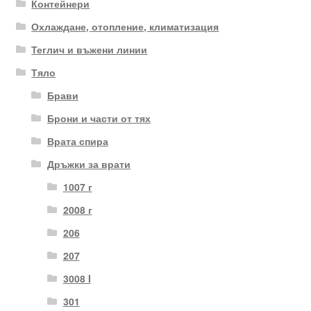
Контейнери
Охлаждане, отопление, климатизация
Теглич и въжени линии
Тяло
Брави
Брони и части от тях
Врата спира
Дръжки за врати
1007 г
2008 г
206
207
3008 I
301