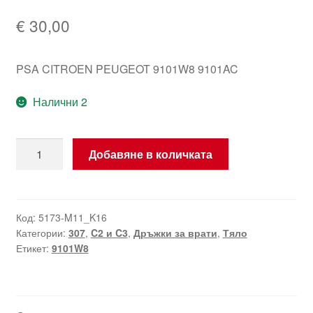
€
30,00
PSA CITROEN PEUGEOT 9101W8 9101AC
Налични 2
количество
Добавяне в количката
за
Дръжка
на
врата
Код:
5173-M11_K16
Категории:
307
,
C2 и C3
,
Дръжки за врати
,
Тяло
Citroën
Етикет:
9101W8
Peugeot
синя
EGE
9101W8