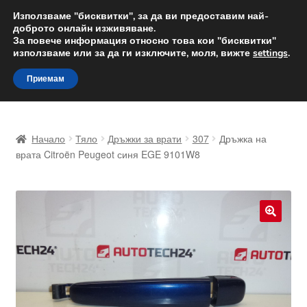
ДОСТАВКА от 12 лв.
Използваме "бисквитки", за да ви предоставим най-
доброто онлайн изживяване.
Доставка по целия свят
За повече информация относно това кои "бисквитки"
използваме или за да ги изключите, моля, вижте
settings
.
Skip
Skip
Menu
Приемам
to
to
navigation
content
Начало
Начало
Тяло
Дръжки за врати
307
Дръжка на
Доставка по целия свят
врата Citroën Peugeot синя EGE 9101W8
Жалби
За нас
🔍
Количка
Контакт