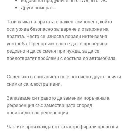
Кодове на продуктите: 9101W8, 9101AC
Други номера: –
Тази клика на вратата е важен компонент, който
осигурява безопасно затваряне и отваряне на
вратата. Често се износва поради интензивна
употреба. Препоръчително е да се проверява
редовно и да се сменя при нужда, за да се
предотвратят проблеми с достъпа до автомобила.
Освен ако в описанието не е посочено друго, всички
снимки са илюстративни.
Запазваме си правото да заменим поръчаната
референция със заместващата според
производителя референция.
Частите произхождат от катастрофирали превозни