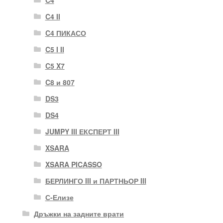
C4
C4 II
C4 ПИКАСО
C5 I II
C5 X7
C8 и 807
DS3
DS4
JUMPY III ЕКСПЕРТ III
XSARA
XSARA PICASSO
БЕРЛИНГО III и ПАРТНЬОР III
С-Елизе
Дръжки на задните врати