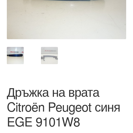
Моята сметка
Плащанията
Политика за поверителност
Правила и условия
Процедура за рекламации
Дръжка на врата
Разгледайте
Citroën Peugeot синя
Транспорт
EGE 9101W8