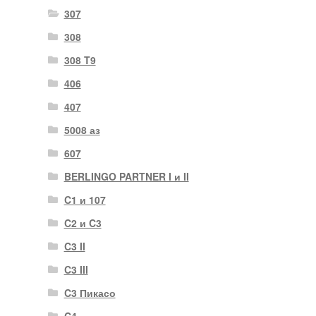
307
308
308 T9
406
407
5008 аз
607
BERLINGO PARTNER I и II
C1 и 107
C2 и C3
C3 II
C3 III
C3 Пикасо