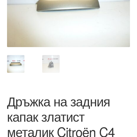
Моята сметка
Плащанията
Политика за поверителност
Правила и условия
Процедура за рекламации
Разгледайте
Дръжка на задния
Транспорт
капак златист
металик Citroën C4