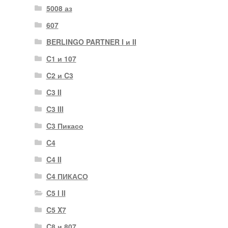
5008 аз
607
BERLINGO PARTNER I и II
C1 и 107
C2 и C3
C3 II
C3 III
C3 Пикасо
C4
C4 II
C4 ПИКАСО
C5 I II
C5 X7
C8 и 807