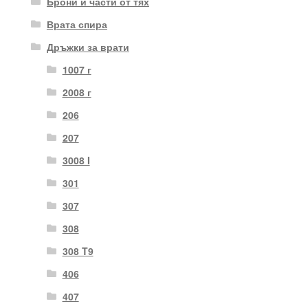
Брони и части от тях
Врата спира
Дръжки за врати
1007 г
2008 г
206
207
3008 I
301
307
308
308 T9
406
407