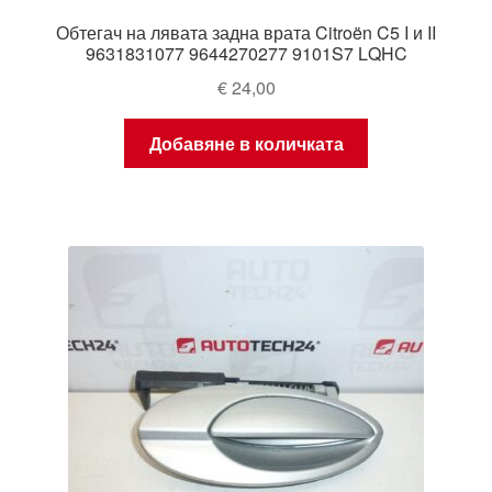
Обтегач на лявата задна врата Citroën C5 I и II
9631831077 9644270277 9101S7 LQHC
€
24,00
Добавяне в количката