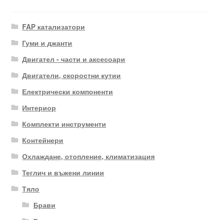
FAP катализатори
Гуми и джанти
Двигател - части и аксесоари
Двигатели, скоростни кутии
Електрически компоненти
Интериор
Комплекти инструменти
Контейнери
Охлаждане, отопление, климатизация
Теглич и въжени линии
Тяло
Брави