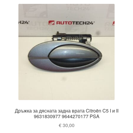
Дръжка за дясната задна врата Citroën C5 I и II
9631830977 9644270177 PSA
€
30,00