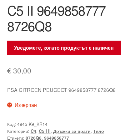
C5 II 9649858777
8726Q8
Уведомете, когато продуктът е наличен
€
30,00
PSA CITROEN PEUGEOT 9649858777 8726Q8
Изчерпан
Код:
4945-K9_KR14
Категории:
C4
,
C5 I II
,
Дръжки за врати
,
Тяло
Етикети:
8726Q8
,
9649858777