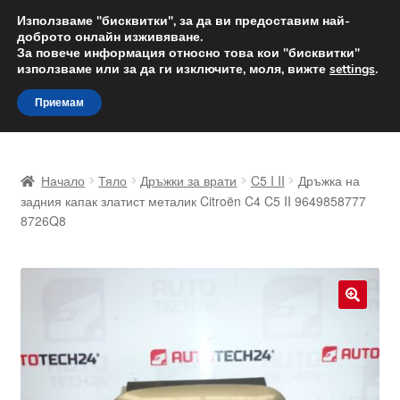
ДОСТАВКА от 12 лв.
Използваме "бисквитки", за да ви предоставим най-
доброто онлайн изживяване.
Доставка по целия свят
За повече информация относно това кои "бисквитки"
използваме или за да ги изключите, моля, вижте
settings
.
Skip
Skip
Menu
Приемам
to
to
navigation
content
Начало
Начало
Тяло
Дръжки за врати
C5 I II
Дръжка на
Доставка по целия свят
задния капак златист металик Citroën C4 C5 II 9649858777
8726Q8
Жалби
За нас
🔍
Количка
Контакт