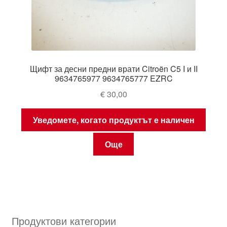
Щифт за десни предни врати Citroën C5 I и II
9634765977 9634765777 EZRC
€
30,00
Уведомете, когато продуктът е наличен
Още
Продуктови категории