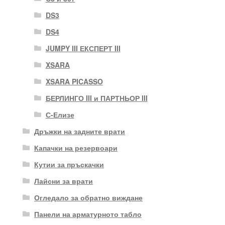
DS3
DS4
JUMPY III ЕКСПЕРТ III
XSARA
XSARA PICASSO
БЕРЛИНГО III и ПАРТНЬОР III
С-Елизе
Дръжки на задните врати
Капачки на резервоари
Кутии за пръскачки
Лайсни за врати
Огледало за обратно виждане
Панели на арматурното табло