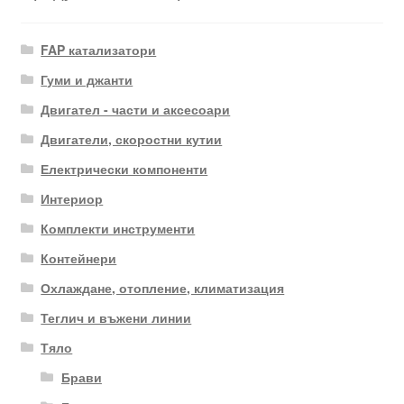
FAP катализатори
Гуми и джанти
Двигател - части и аксесоари
Двигатели, скоростни кутии
Електрически компоненти
Интериор
Комплекти инструменти
Контейнери
Охлаждане, отопление, климатизация
Теглич и въжени линии
Тяло
Брави