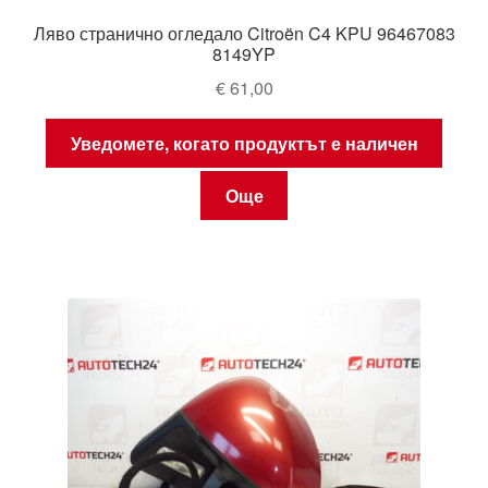
Ляво странично огледало Citroën C4 KPU 96467083
8149YP
€
61,00
Уведомете, когато продуктът е наличен
Още