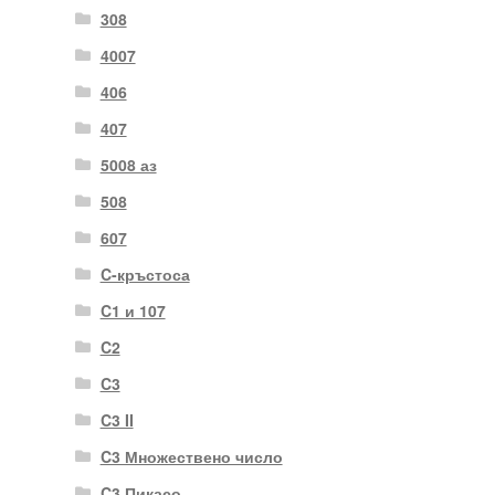
308
4007
406
407
5008 аз
508
607
C-кръстоса
C1 и 107
C2
C3
C3 II
C3 Множествено число
C3 Пикасо