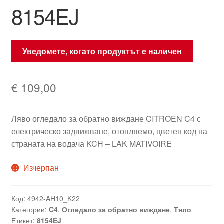
8154EJ
Уведомете, когато продуктът е наличен
€
109,00
Ляво огледало за обратно виждане CITROEN C4 с
електрическо задвижване, отопляемо, цветен код на
страната на водача KCH – LAK MATIVOIRE
Изчерпан
Код:
4942-AH10_K22
Категории:
C4
,
Огледало за обратно виждане
,
Тяло
Етикет:
8154EJ