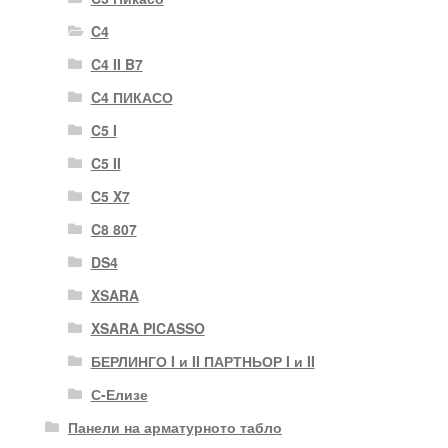
C4
C4 II B7
C4 ПИКАСО
C5 I
C5 II
C5 X7
C8 807
DS4
XSARA
XSARA PICASSO
БЕРЛИНГО I и II ПАРТНЬОР I и II
С-Елизе
Панели на арматурното табло