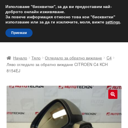
ДОСТАВКА от 12 лв.
Използваме "бисквитки", за да ви предоставим най-
доброто онлайн изживяване.
Доставка по целия свят
За повече информация относно това кои "бисквитки"
използваме или за да ги изключите, моля, вижте
settings
.
Skip
Skip
Menu
Приемам
to
to
navigation
content
Начало
Начало
Тяло
Огледало за обратно виждане
C4
Доставка по целия свят
Ляво огледало за обратно виждане CITROEN C4 KCH
8154EJ
Жалби
За нас
🔍
Количка
Контакт