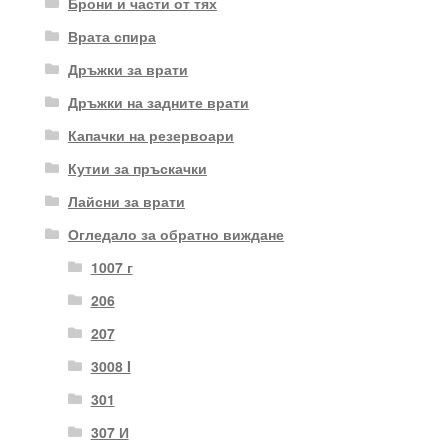
Брони и части от тях
Врата спира
Дръжки за врати
Дръжки на задните врати
Капачки на резервоари
Кутии за пръскачки
Лайсни за врати
Огледало за обратно виждане
1007 г
206
207
3008 I
301
307 И