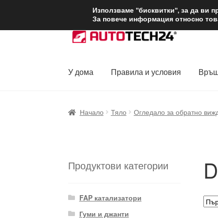
ДОСТАВКА от 1
Използваме "бисквитки", за да ви 
За повече информация относно това
Skip
Skip
to
to
navigation
content
У дома
Правила и условия
Връщ
Начало
Доставка по целия свят
Жалби
За
Начало
Тяло
Огледало за обратно виж
Политика за поверителност
Правила и у
D
Продуктови категории
FAP катализатори
Гуми и джанти