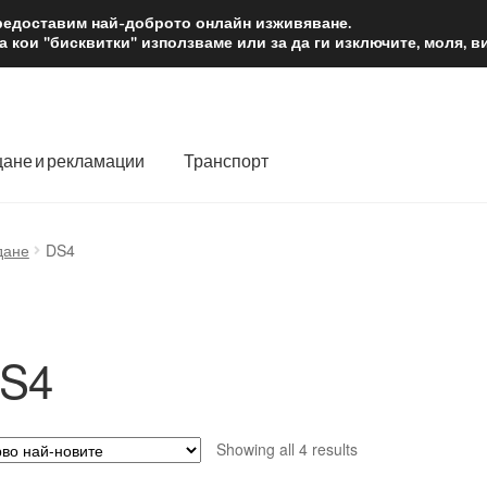
2 лв.
Доста
предоставим най-доброто онлайн изживяване.
 кои "бисквитки" използваме или за да ги изключите, моля, 
ане и рекламации
Транспорт
 нас
Количка
Контакт
Моята сметка
Плащанията
дане
DS4
словия
Процедура за рекламации
Разгледайте
Транспорт
S4
Sorted
Showing all 4 results
by