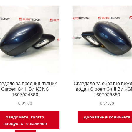
latest
ледало за предния пътник
Огледало за обратно виж
Citroën C4 II B7 KGNC
водач Citroën C4 II B7 K
1607024580
1607028580
€
91,00
€
91,00
Уведомете, когато
Добавяне в количката
продуктът е наличен