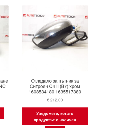
дане
Огледало за пътник за
GNC
Ситроен C4 II (B7) хром
1608534180 1635517380
€
212,00
Уведомете, когато
продуктът е наличен