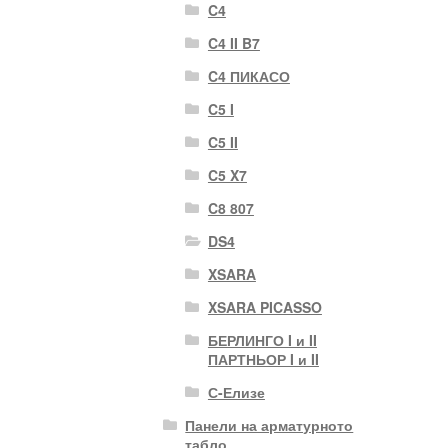
C4
C4 II B7
C4 ПИКАСО
C5 I
C5 II
C5 X7
C8 807
DS4
XSARA
XSARA PICASSO
БЕРЛИНГО I и II
ПАРТНЬОР I и II
С-Елизе
Панели на арматурното
табло