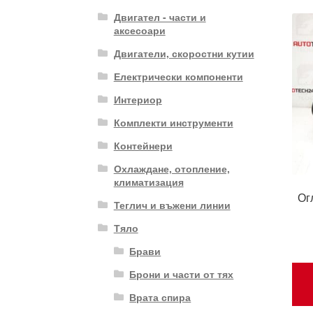
Двигател - части и
аксесоари
Двигатели, скоростни кутии
Електрически компоненти
Интериор
Комплекти инструменти
Контейнери
Охлаждане, отопление,
климатизация
Ог
Теглич и въжени линии
Тяло
Брави
Брони и части от тях
Врата спира