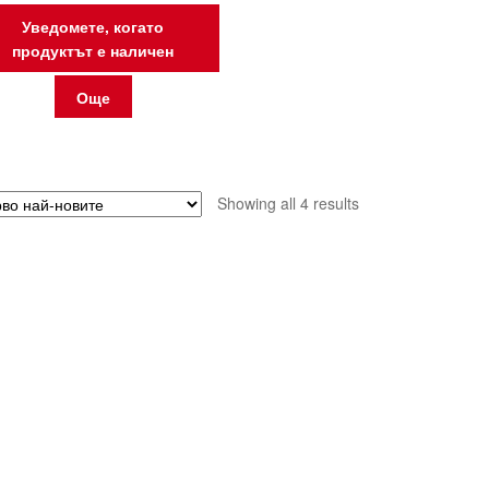
Уведомете, когато
продуктът е наличен
Още
Sorted
Showing all 4 results
by
latest