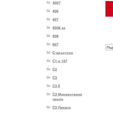
4007
406
407
5008 аз
508
607
C-кръстоса
C1 и 107
C2
C3
C3 II
C3 Множествено
число
C3 Пикасо