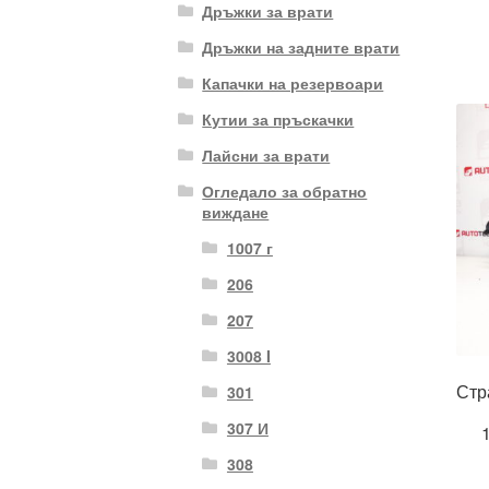
Дръжки за врати
Дръжки на задните врати
Капачки на резервоари
Кутии за пръскачки
Лайсни за врати
Огледало за обратно
виждане
1007 г
206
207
3008 I
Стр
301
307 И
308