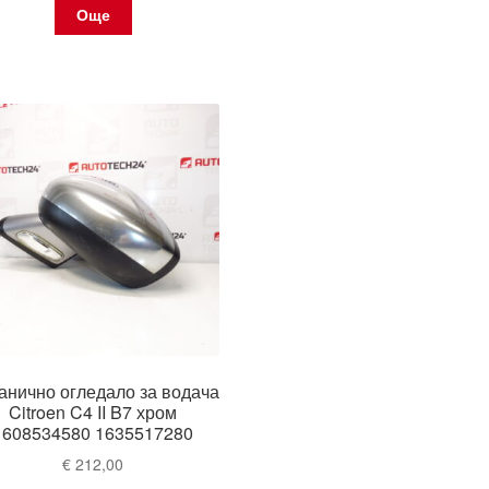
Още
анично огледало за водача
Citroen C4 II B7 хром
1608534580 1635517280
€
212,00