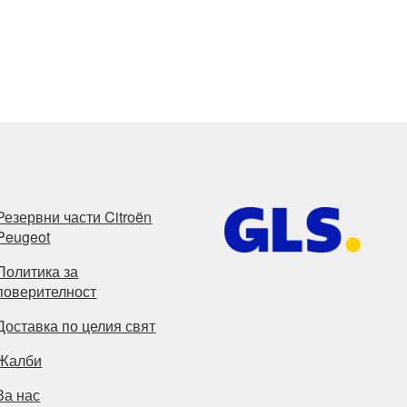
Резервни части Citroën
Peugeot
Политика за
поверителност
Доставка по целия свят
Жалби
За нас