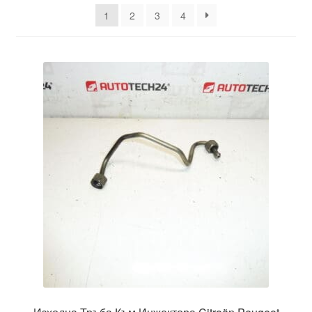
latest
1
2
3
4
Моята сметка
Плащанията
Политика за поверителност
Правила и условия
Процедура за рекламации
Разгледайте
Транспорт