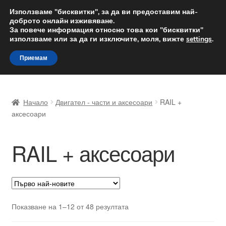
ДОСТАВКА от 12 лв.
Използваме "бисквитки", за да ви предоставим най-
доброто онлайн изживяване.
Доставка по целия свят
За повече информация относно това кои "бисквитки"
използваме или за да ги изключите, моля, вижте
settings
.
Skip
Skip
Menu
Приемам
to
to
navigation
content
Начало
Начало
Двигател - части и аксесоари
RAIL +
Доставка по целия свят
аксесоари
Жалби
RAIL + аксесоари
За нас
Количка
Sorted
Показване на 1–12 от 48 резултата
Контакт
by