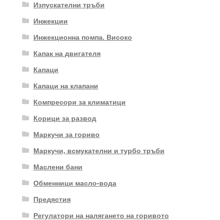
Изпускателни тръби
Инжекции
Инжекционна помпа. Високо
Капак на двигателя
Капаци
Капаци на клапани
Компресори за климатици
Корици за развод
Маркучи за гориво
Маркучи, всмукателни и турбо тръби
Маслени бани
Обменници масло-вода
Предястия
Регулатори на налягането на горивото