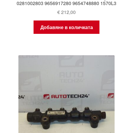
0281002803 9656917280 9654748880 1570L3
€
212,00
Добавяне в количката