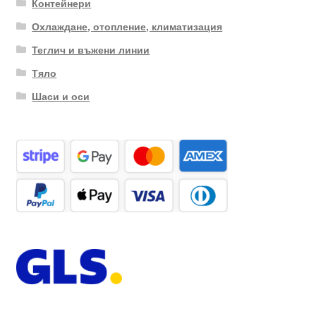
Контейнери
Охлаждане, отопление, климатизация
Теглич и въжени линии
Тяло
Шаси и оси