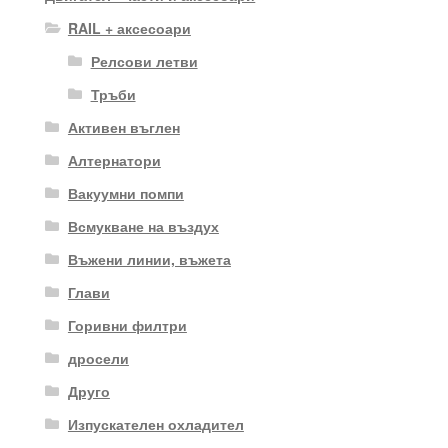
RAIL + аксесоари
Релсови летви
Тръби
Активен въглен
Алтернатори
Вакуумни помпи
Всмукване на въздух
Въжени линии, въжета
Глави
Горивни филтри
дросели
Друго
Изпускателен охладител