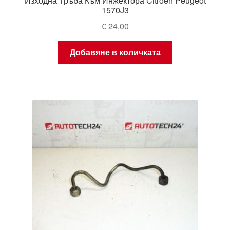
Изходна Тръба Към Инжектора Citroën Peugeot
1570J3
€
24,00
Добавяне в количката