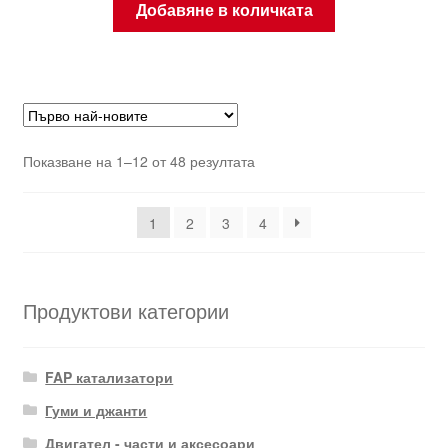
Добавяне в количката
Sorted
Показване на 1–12 от 48 резултата
by
latest
1
2
3
4
Продуктови категории
FAP катализатори
Гуми и джанти
Двигател - части и аксесоари