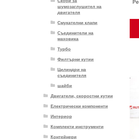
Скоби за
Pe
шумозаглушител на
двигателя
Смукателни клапи
Съединители на
маховика
Турбо
Филтърни кутии
Цилиндри на
съединителя
шайби
Двигатели, скоростни кутии
Електрически компоненти
Интериор
Комплекти инструменти
Контейнери