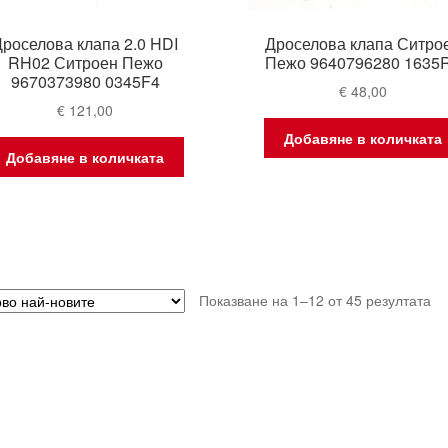
Дроселова клапа 2.0 HDI
Дроселова клапа Ситро
RH02 Ситроен Пежо
Пежо 9640796280 1635
9670373980 0345F4
€
48,00
€
121,00
Добавяне в количката
Добавяне в количката
So
Показване на 1–12 от 45 резултата
by
lat