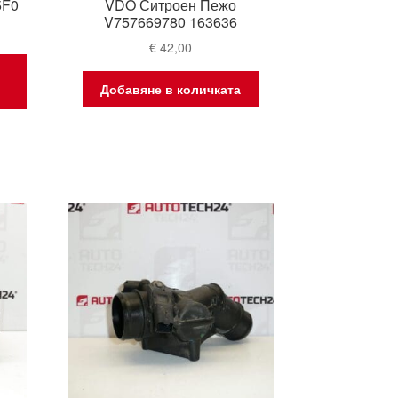
5F0
VDO Ситроен Пежо
V757669780 163636
€
42,00
Добавяне в количката