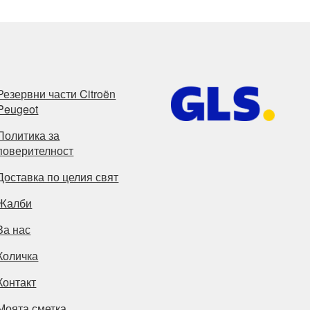
Резервни части Citroën
Peugeot
Политика за
поверителност
Доставка по целия свят
Жалби
За нас
Количка
Контакт
Моята сметка