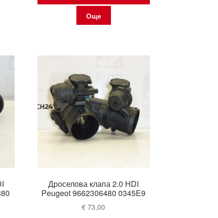
Още
I
Дроселова клапа 2.0 HDI
380
Peugeot 9662306480 0345E9
€
73,00