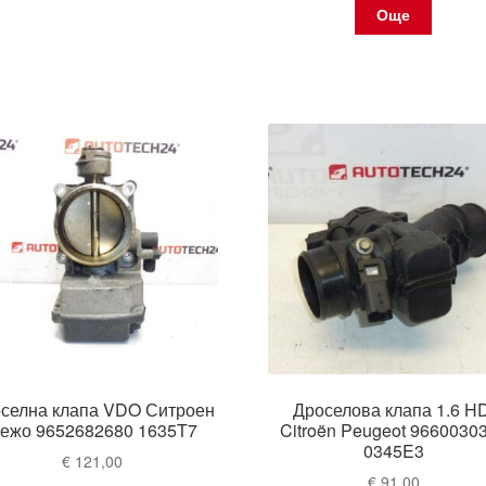
Още
селна клапа VDO Ситроен
Дроселова клапа 1.6 HD
ежо 9652682680 1635T7
Citroën Peugeot 9660030
0345E3
€
121,00
€
91,00