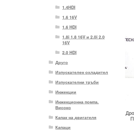
1.4HDI
1.6 16V
1.6 HDI
1.8i 1.8 16V и 2.0i 2.0
16V
2.0 HDI
Друго
Изпускателен охладител
Изпускателни тръби
Инжекции
Инжекционна помпа.
Високо
Дро
Капак на двигателя
П
Капаци