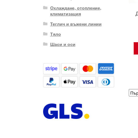
Охлаждане, отопление,
климатизация
Теглич и въжени линии
Тяло
Шаси и оси