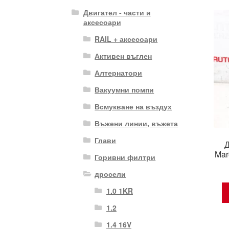
Двигател - части и
аксесоари
RAIL + аксесоари
Активен въглен
Алтернатори
Вакуумни помпи
Всмукване на въздух
Въжени линии, въжета
Глави
Д
Mar
Горивни филтри
дросели
1.0 1KR
1.2
1.4 16V