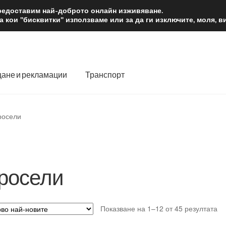
2 лв.
Доста
предоставим най-доброто онлайн изживяване.
 кои "бисквитки" използваме или за да ги изключите, моля, 
ане и рекламации
Транспорт
 нас
Количка
Контакт
Моята сметка
Плащанията
росели
словия
Процедура за рекламации
Разгледайте
Транспорт
росели
So
Показване на 1–12 от 45 резултата
by