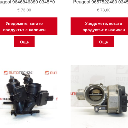
ugeot 9646846380 0345F0
Peugeot 9657522480 034
€
73,00
€
73,00
Уведомете, когато
Уведомете, когато
продуктът е наличен
продуктът е наличен
Още
Още