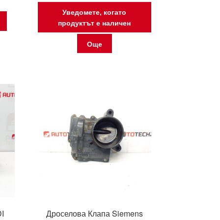
Уведомете, когато
продуктът е наличен
Още
I
Дроселова Клапа Siemens