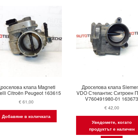
lat
роселова клапа Magneti
Дроселова клапа Sieme
elli Citroën Peugeot 163615
VDO Стелантис Ситроен 
V760491980-01 16367
€
61,00
€
42,00
Добавяне в количката
Уведомете, когато
продуктът е наличен