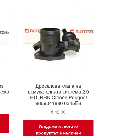
est
ns
Дроселова клапа на
Пежо
всмукателната система 2.0
3
HDI RHK Citroën Peugeot
9659041880 0345E6
€
42,00
Уведомете, когато
продуктът е наличен