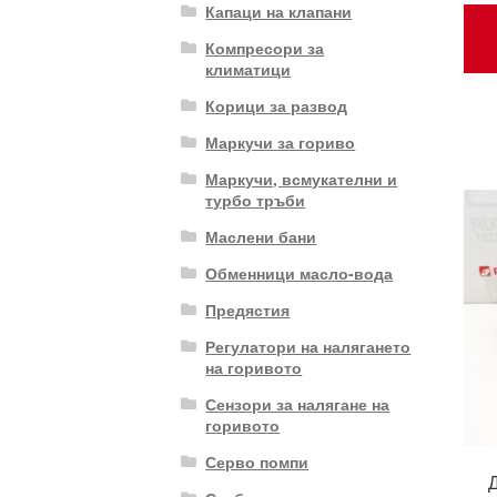
Капаци на клапани
Компресори за
климатици
Корици за развод
Маркучи за гориво
Маркучи, всмукателни и
турбо тръби
Маслени бани
Обменници масло-вода
Предястия
Регулатори на налягането
на горивото
Сензори за налягане на
горивото
Серво помпи