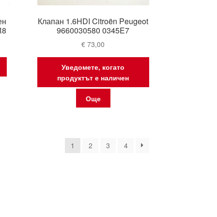
ен
Клапан 1.6HDI Citroën Peugeot
R8
9660030580 0345E7
€
73,00
Уведомете, когато
продуктът е наличен
Още
rted
1
2
3
4
est