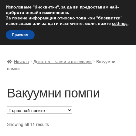
ДОСТАВКА от 12 лв.
Използваме "бисквитки", за да ви предоставим най-
доброто онлайн изживяване.
Доставка по целия свят
За повече информация относно това кои "бисквитки"
използваме или за да ги изключите, моля, вижте
settings
.
Skip
Skip
Menu
Приемам
to
to
navigation
content
Начало
Начало
Двигател - части и аксесоари
Вакуумни
Доставка по целия свят
помпи
Жалби
Вакуумни помпи
За нас
Количка
Sorted
Showing all 11 results
Контакт
by