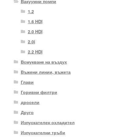
Вакуумни помпи
1.2
1.6 HDI
2.0 HDI
2.0i
2.2 HDI
Всмукване на въздух
Въжени линии, въжета
Глави
Горивни филтри
дросели
Друго
Изпускателен охладител
Изпускателни тръби