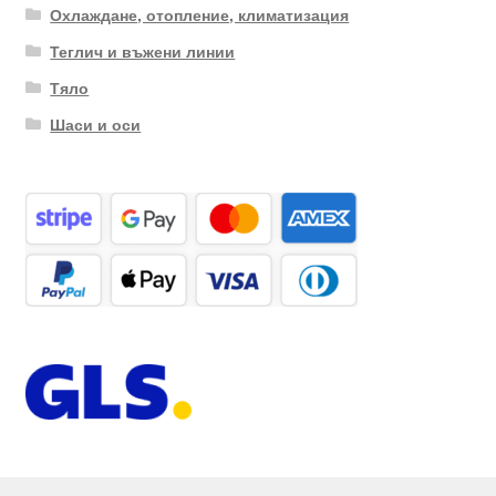
Охлаждане, отопление, климатизация
Теглич и въжени линии
Тяло
Шаси и оси