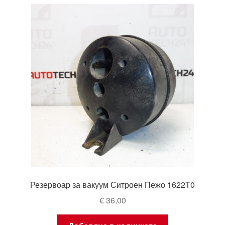
latest
Моята сметка
Плащанията
Политика за поверителност
Правила и условия
Процедура за рекламации
Разгледайте
Транспорт
Резервоар за вакуум Ситроен Пежо 1622T0
€
36,00