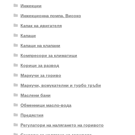
Инжекции
Инжекционна помпа. Високо
Капак на двигателя
Капаци
Капаци на клапани
Компресори за климатици
Корици за развод
Маркучи за гориво
Маркучи, всмукателни и турбо тръби
Маслени бани
Обменници масло-вода
Предястия
Регулатори на налягането на горивото
Сензори за налягане на горивото