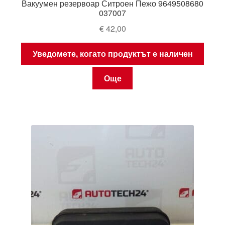
Вакуумен резервоар Ситроен Пежо 9649508680
037007
€
42,00
Уведомете, когато продуктът е наличен
Още