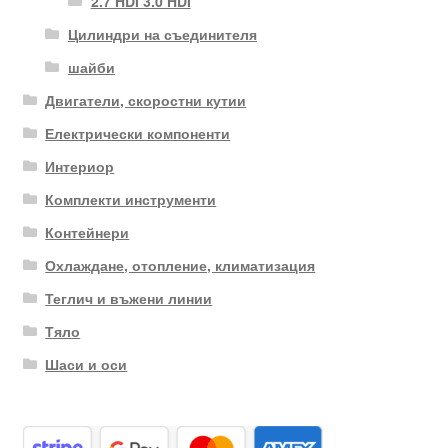
2.7 HDI 3.0 HDI
Цилиндри на съединителя
шайби
Двигатели, скоростни кутии
Електрически компоненти
Интериор
Комплекти инструменти
Контейнери
Охлаждане, отопление, климатизация
Теглич и въжени линии
Тяло
Шаси и оси