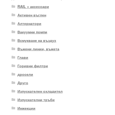
RAIL + аксесоари
Активен въглен
Алтернатори
Вакуумни помпи
Всмукване на въздух
Въжени линии, въжета
Глави
Горивни филтри
дросели
Друго
Изпускателен охладител
Изпускателни тръби
Инжекции