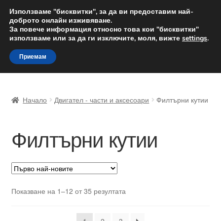
ДОСТАВКА от 12 лв.
Използваме "бисквитки", за да ви предоставим най-
доброто онлайн изживяване.
Доставка по целия свят
За повече информация относно това кои "бисквитки"
използваме или за да ги изключите, моля, вижте
settings
.
Skip
Skip
Menu
Приемам
to
to
navigation
content
Начало
Начало
Двигател - части и аксесоари
Филтърни кутии
Доставка по целия свят
Филтърни кутии
Жалби
За нас
Количка
Sorted
Показване на 1–12 от 35 резултата
by
Контакт
latest