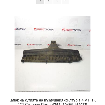
1
2
3
Моята сметка
Плащанията
Политика за поверителност
Правила и условия
Процедура за рекламации
Разгледайте
Транспорт
Капак на кутията на въздушния филтър 1.4 VTI 1.6
VTI Ситроен Пежо V753482480 1420T5