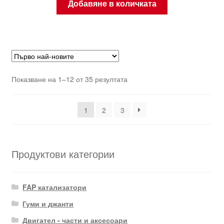
Добавяне в количката
Sorted
Показване на 1–12 от 35 резултата
by
latest
1
2
3
Продуктови категории
FAP катализатори
Гуми и джанти
Двигател - части и аксесоари