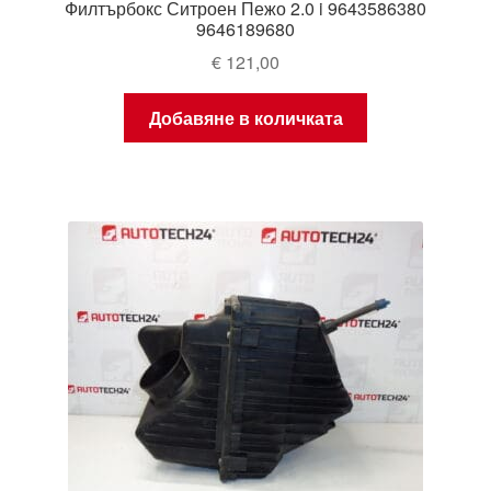
Филтърбокс Ситроен Пежо 2.0 i 9643586380
9646189680
€
121,00
Добавяне в количката