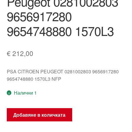
Peugeot 0281002803
9656917280
9654748880 1570L3
€
212,00
PSA CITROEN PEUGEOT 0281002803 9656917280
9654748880 1570L3 NFP
Налични 1
количество
Добавяне в количката
за
Рейл