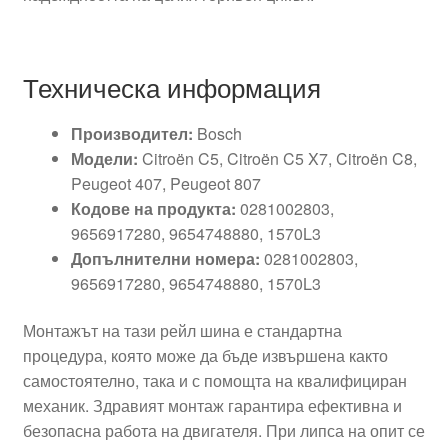
Техническа информация
Производител:
Bosch
Модели:
Citroën C5, Citroën C5 X7, Citroën C8,
Peugeot 407, Peugeot 807
Кодове на продукта:
0281002803,
9656917280, 9654748880, 1570L3
Допълнителни номера:
0281002803,
9656917280, 9654748880, 1570L3
Монтажът на тази рейл шина е стандартна
процедура, която може да бъде извършена както
самостоятелно, така и с помощта на квалифициран
механик. Здравият монтаж гарантира ефективна и
безопасна работа на двигателя. При липса на опит се