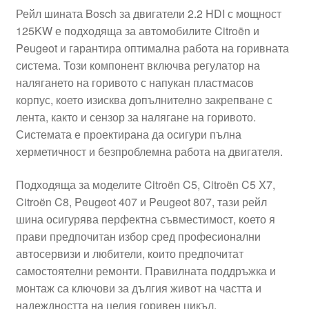
Рейл шината Bosch за двигатели 2.2 HDI с мощност
125KW е подходяща за автомобилите Citroën и
Peugeot и гарантира оптимална работа на горивната
система. Този компонент включва регулатор на
налягането на горивото с напукан пластмасов
корпус, което изисква допълнително закрепване с
лента, както и сензор за налягане на горивото.
Системата е проектирана да осигури пълна
херметичност и безпроблемна работа на двигателя.
Подходяща за моделите Citroën C5, Citroën C5 X7,
Citroën C8, Peugeot 407 и Peugeot 807, тази рейл
шина осигурява перфектна съвместимост, което я
прави предпочитан избор сред професионални
автосервизи и любители, които предпочитат
самостоятелни ремонти. Правилната поддръжка и
монтаж са ключови за дългия живот на частта и
надеждността на целия горивен цикъл.