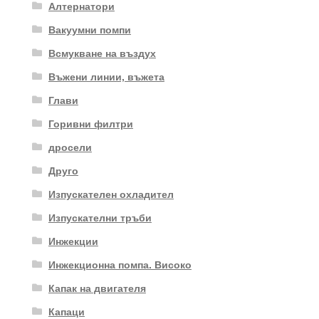
Алтернатори
Вакуумни помпи
Всмукване на въздух
Въжени линии, въжета
Глави
Горивни филтри
дросели
Друго
Изпускателен охладител
Изпускателни тръби
Инжекции
Инжекционна помпа. Високо
Капак на двигателя
Капаци