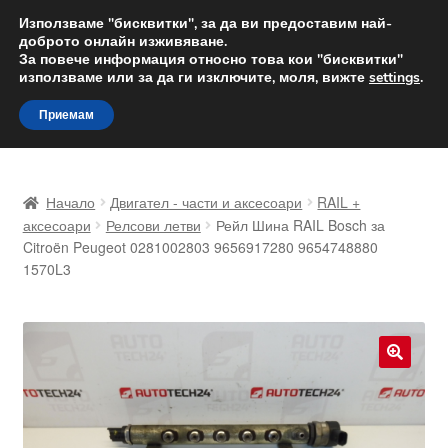
ДОСТАВКА от 12 лв.
Използваме "бисквитки", за да ви предоставим най-
доброто онлайн изживяване.
Доставка по целия свят
За повече информация относно това кои "бисквитки"
използваме или за да ги изключите, моля, вижте
settings
.
Skip
Skip
Menu
Приемам
to
to
navigation
content
Начало
Начало
Двигател - части и аксесоари
RAIL +
Доставка по целия свят
аксесоари
Релсови летви
Рейл Шина RAIL Bosch за
Citroën Peugeot 0281002803 9656917280 9654748880
1570L3
Жалби
За нас
Количка
🔍
Контакт