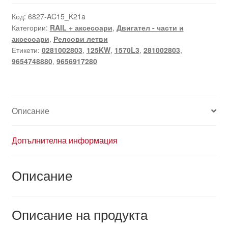
Шина
RAIL
Код:
6827-AC15_K21a
Категории:
RAIL + аксесоари
,
Двигател - части и
Bosch
аксесоари
,
Релсови летви
за
Етикети:
0281002803
,
125KW
,
1570L3
,
281002803
,
Citroën
9654748880
,
9656917280
Peugeot
0281002803
9656917280
9654748880
Описание
1570L3
Допълнителна информация
Описание
Описание на продукта