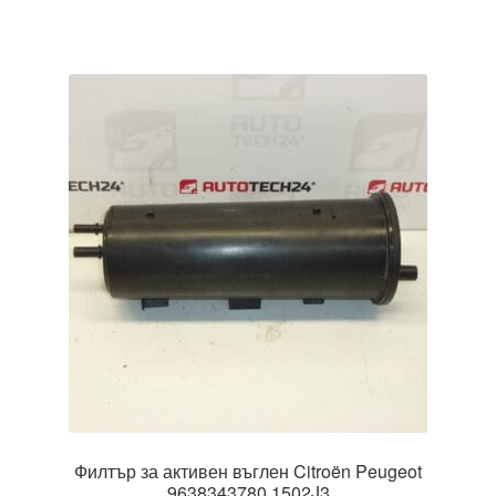
Филтър за активен въглен Citroën Peugeot
9638343780 1502J3