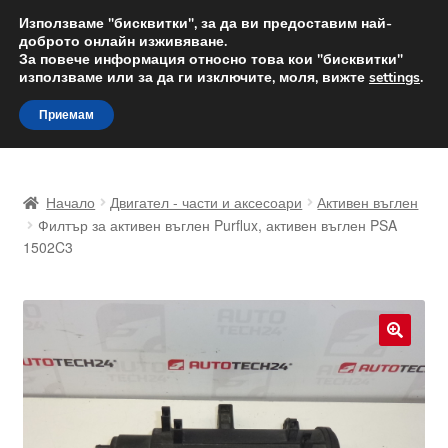
ДОСТАВКА от 12 лв.
Използваме "бисквитки", за да ви предоставим най-
доброто онлайн изживяване.
Доставка по целия свят
За повече информация относно това кои "бисквитки"
използваме или за да ги изключите, моля, вижте
settings
.
Skip
Skip
Menu
Приемам
to
to
navigation
content
Начало
Начало
Двигател - части и аксесоари
Активен въглен
Доставка по целия свят
Филтър за активен въглен Purflux, активен въглен PSA
1502C3
Жалби
За нас
🔍
Количка
Контакт