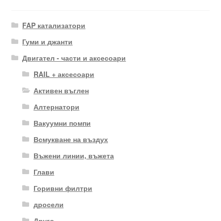
FAP катализатори
Гуми и джанти
Двигател - части и аксесоари
RAIL + аксесоари
Активен въглен
Алтернатори
Вакуумни помпи
Всмукване на въздух
Въжени линии, въжета
Глави
Горивни филтри
дросели
Друго