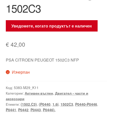
1502C3
Уведомете, когато продуктът е наличен
€
42,00
PSA CITROEN PEUGEOT 1502C3 NFP
Изчерпан
Код:
5383-M29_K11
Категории:
Активен въглен
,
Двигател - части и
аксесоари
Етикети:
(1502.C3)
,
(P0440
,
1.6i
,
1502C3
,
P0440-P0446
,
P0441
,
P0442
,
P0443
,
P0446).