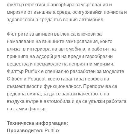
филтър ефективно абсорбира замърсявания и
миризми от външната среда, осигурявайки по-чиста и
здравословна среда във вашия автомобил.
Филтрите за активен въглен са ключови за
намаляване на външните замърсявания, които
влизат в интериора на автомобила, и работят на
принципа на адсорбция на вредни газообразни
вещества и премахване на неприятни миризми.
Филтър Purflux е специално разработен за моделите
Citroën и Peugeot, което гарантира перфектна
съвместимост и функционалност. Препоръчва се
редовна смяна, за да се запази качеството на
въздуха вътре в автомобила и да се удължи работата
на самия филтър.
Техническа информация:
Производител:
Purflux