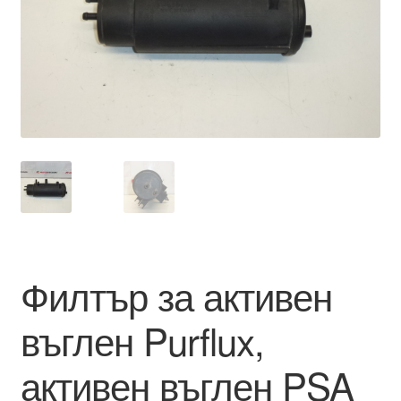
Моята сметка
Плащанията
Политика за поверителност
Правила и условия
Процедура за рекламации
Разгледайте
Филтър за активен
Транспорт
въглен Purflux,
активен въглен PSA