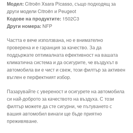
Модел:
Citroën Xsara Picasso, също подходящ за
други модели Citroën и Peugeot
Кодове на продуктите:
1502C3
Други номера:
NFP
Частта е вече използвана, но е внимателно
проверена и е гаранция за качество. За да
поддържате оптималната ефективност на вашата
климатична система и да осигурите, че въздухът в
автомобила ви е чист и свеж, този филтър за активен
въглен е перфектният избор.
Пазарувайте с увереност и осигурете на автомобила
си най-доброто за качеството на въздуха. С този
филтър можете да сте сигурни, че пътуването с
вашия автомобил винаги ще бъде приятно
преживяване.