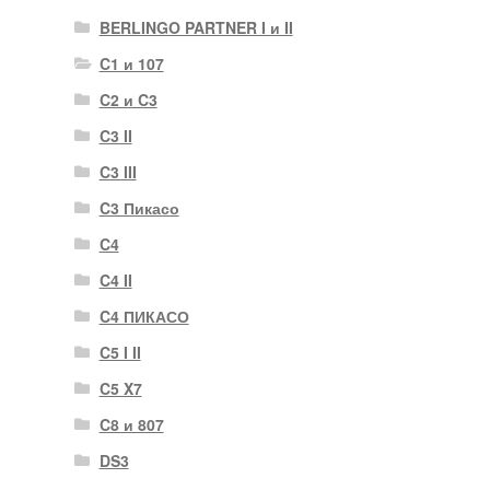
BERLINGO PARTNER I и II
C1 и 107
C2 и C3
C3 II
C3 III
C3 Пикасо
C4
C4 II
C4 ПИКАСО
C5 I II
C5 X7
C8 и 807
DS3