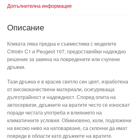
Допълнителна информация
Описание
Кликата лява предна е съвместима с моделите
Citroën C1 и Peugeot 107, предоставяйки надеждно
решение за замяна на повредените или счупени
дръжки.
Тази дръжка е в красив светло син цвят, изработена
от висококачествени материали, осигуряваща
дълготрайност и надеждност. Според опита на
автосервизи, дръжките на вратите често се износват
поради честата употреба и влиянието на
климатичните условия. Обикновено, коли, подложени
на високо ниво на натоварване, са склонни да имат
повреди в области като дръжките на вратите.