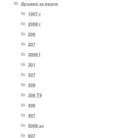
Дръжки за врати
1007 г
2008 г
206
207
3008 I
301
307
308
308 T9
406
407
5008 аз
607