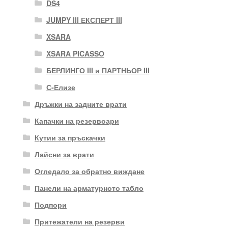
DS4
JUMPY III ЕКСПЕРТ III
XSARA
XSARA PICASSO
БЕРЛИНГО III и ПАРТНЬОР III
С-Елизе
Дръжки на задните врати
Капачки на резервоари
Кутии за пръскачки
Лайсни за врати
Огледало за обратно виждане
Панели на арматурното табло
Подпори
Притежатели на резерви