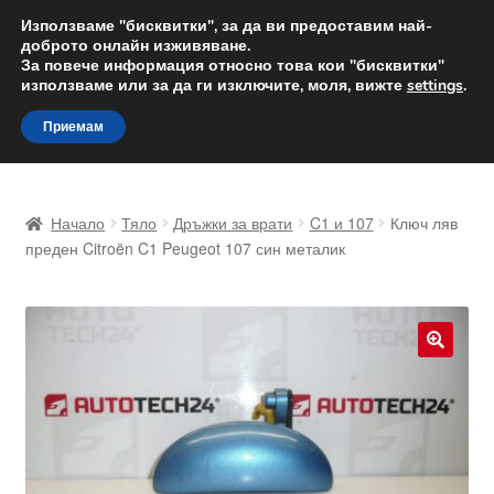
ДОСТАВКА от 12 лв.
Използваме "бисквитки", за да ви предоставим най-
доброто онлайн изживяване.
Доставка по целия свят
За повече информация относно това кои "бисквитки"
използваме или за да ги изключите, моля, вижте
settings
.
Skip
Skip
Menu
Приемам
to
to
navigation
content
Начало
Начало
Тяло
Дръжки за врати
C1 и 107
Ключ ляв
Доставка по целия свят
преден Citroën C1 Peugeot 107 син металик
Жалби
За нас
🔍
Количка
Контакт