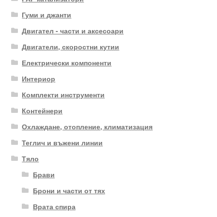
Гуми и джанти
Двигател - части и аксесоари
Двигатели, скоростни кутии
Електрически компоненти
Интериор
Комплекти инструменти
Контейнери
Охлаждане, отопление, климатизация
Теглич и въжени линии
Тяло
Брави
Брони и части от тях
Врата спира