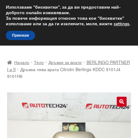
ДОСТАВКА от 12 лв.
Използваме "бисквитки", за да ви предоставим най-
доброто онлайн изживяване.
Доставка по целия свят
За повече информация относно това кои "бисквитки"
използваме или за да ги изключите, моля, вижте
settings
.
Skip
Skip
Menu
Приемам
to
to
navigation
content
Начало
Начало
Тяло
Дръжки за врати
BERLINGO PARTNER
Доставка по целия свят
I и II
Дръжка лява врата Citroën Berlingo KDDC 9101J4
9101H6
Жалби
За нас
🔍
Количка
Контакт