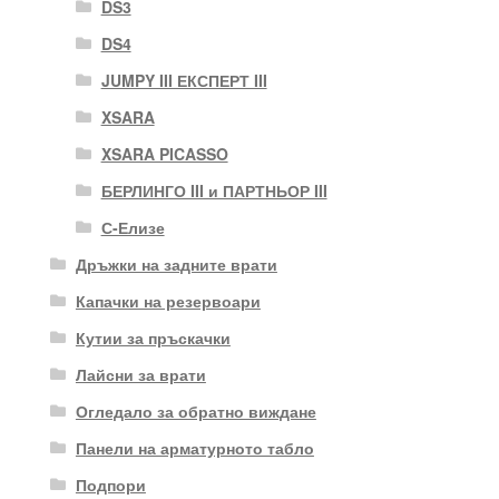
DS3
DS4
JUMPY III ЕКСПЕРТ III
XSARA
XSARA PICASSO
БЕРЛИНГО III и ПАРТНЬОР III
С-Елизе
Дръжки на задните врати
Капачки на резервоари
Кутии за пръскачки
Лайсни за врати
Огледало за обратно виждане
Панели на арматурното табло
Подпори