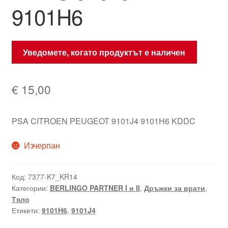
9101H6
Уведомете, когато продуктът е наличен
€
15,00
PSA CITROEN PEUGEOT 9101J4 9101H6 KDDC
Изчерпан
Код:
7377-K7_KR14
Категории:
BERLINGO PARTNER I и II
,
Дръжки за врати
,
Тяло
Етикети:
9101H6
,
9101J4