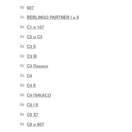
607
BERLINGO PARTNER I и II
C1 и 107
C2 и C3
C3 II
C3 III
C3 Пикасо
C4
C4 II
C4 ПИКАСО
C5 I II
C5 X7
C8 и 807