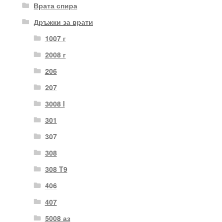
Врата спира
Дръжки за врати
1007 г
2008 г
206
207
3008 I
301
307
308
308 T9
406
407
5008 аз