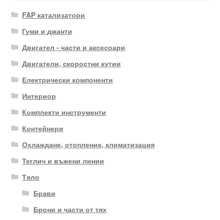
FAP катализатори
Гуми и джанти
Двигател - части и аксесоари
Двигатели, скоростни кутии
Електрически компоненти
Интериор
Комплекти инструменти
Контейнери
Охлаждане, отопление, климатизация
Теглич и въжени линии
Тяло
Брави
Брони и части от тях