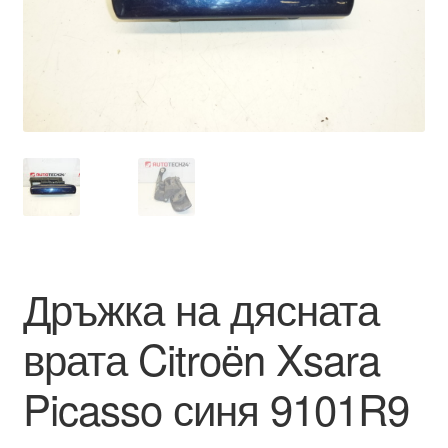
Моята сметка
Плащанията
Политика за поверителност
Правила и условия
Процедура за рекламации
Дръжка на дясната
Разгледайте
врата Citroën Xsara
Транспорт
Picasso синя 9101R9