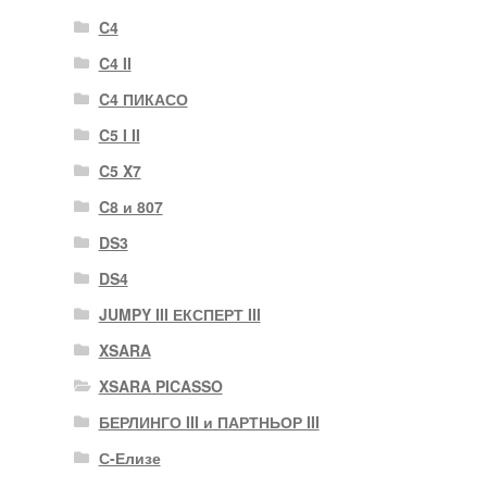
C4
C4 II
C4 ПИКАСО
C5 I II
C5 X7
C8 и 807
DS3
DS4
JUMPY III ЕКСПЕРТ III
XSARA
XSARA PICASSO
БЕРЛИНГО III и ПАРТНЬОР III
С-Елизе