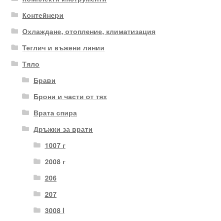
Контейнери
Охлаждане, отопление, климатизация
Теглич и въжени линии
Тяло
Брави
Брони и части от тях
Врата спира
Дръжки за врати
1007 г
2008 г
206
207
3008 I