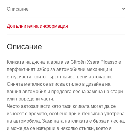
синя
Описание
9101R9
Допълнителна информация
Описание
Кликата на дясната врата за Citroën Xsara Picasso е
перфектният избор за автомобилни механици и
ентусиасти, които търсят качествени авточасти.
Синята металик се вписва стилно в дизайна на
вашия автомобил и предлага лесна замяна на стари
или повредени части.
Често автозапчасти като тази кликата могат да се
износят с времето, особено при интензивна употреба
на автомобила. Замяната на кликата е бърза и лесна,
и може да се извърши в няколко стъпки, което я