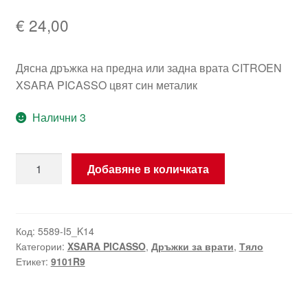
€
24,00
Дясна дръжка на предна или задна врата CITROEN
XSARA PICASSO цвят син металик
Налични 3
количество
Добавяне в количката
за
Дръжка
на
дясната
Код:
5589-I5_K14
Категории:
XSARA PICASSO
,
Дръжки за врати
,
Тяло
врата
Етикет:
9101R9
Citroën
Xsara
Picasso