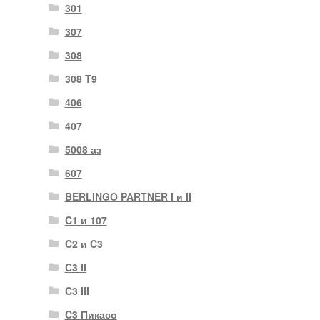
301
307
308
308 T9
406
407
5008 аз
607
BERLINGO PARTNER I и II
C1 и 107
C2 и C3
C3 II
C3 III
C3 Пикасо