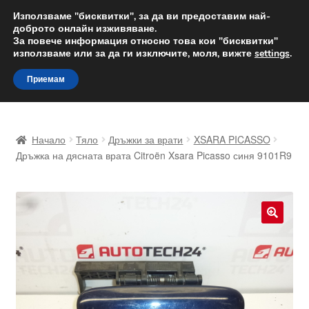
ДОСТАВКА от 12 лв.
Използваме "бисквитки", за да ви предоставим най-
доброто онлайн изживяване.
Доставка по целия свят
За повече информация относно това кои "бисквитки"
използваме или за да ги изключите, моля, вижте
settings
.
Skip
Skip
Menu
Приемам
to
to
navigation
content
Начало
Начало
Тяло
Дръжки за врати
XSARA PICASSO
Доставка по целия свят
Дръжка на дясната врата Citroën Xsara Picasso синя 9101R9
Жалби
За нас
🔍
Количка
Контакт