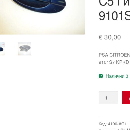
C5 I 
9101
€
30,00
PSA CITROEN
9101S7 KPKD
Налични 3
количество
за
Ключалка
на
лявата
Код:
4190-AG11