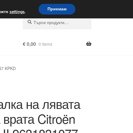
вка по целия свят
Приемам
вижте
settings
.
Търсене
Търсене
за:
€
0,00
0 items
1S7 KPKD
лка на лявата
 врата Citroën