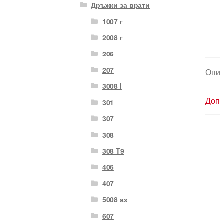
Дръжки за врати
1007 г
2008 г
206
207
Опи
3008 I
Доп
301
307
308
308 T9
406
407
5008 аз
607