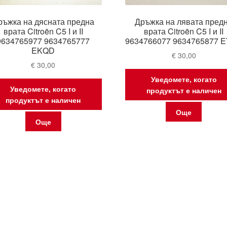
ръжка на дясната предна
Дръжка на лявата пред
врата Citroën C5 I и II
врата Citroën C5 I и II
9634765977 9634765777
9634766077 9634765877 
EKQD
€
30,00
€
30,00
Уведомете, когато
Уведомете, когато
продуктът е наличен
продуктът е наличен
Още
Още