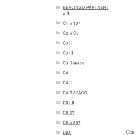
BERLINGO PARTNER I
и II
C1 и 107
C2 и C3
C3 II
C3 III
C3 Пикасо
C4
C4 II
C4 ПИКАСО
C5 I II
C5 X7
C8 и 807
Осв
DS3