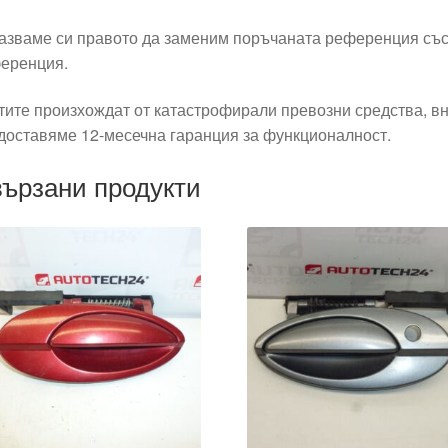
азваме си правото да заменим поръчаната референция със
еренция.
тите произхождат от катастрофирали превозни средства, вн
доставяме 12-месечна гаранция за функционалност.
ързани продукти