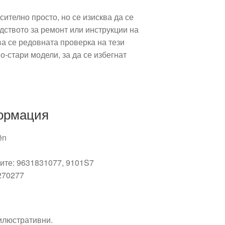
сително просто, но се изисква да се
дството за ремонт или инструкции на
а се редовната проверка на тези
о-стари модели, за да се избегнат
ормация
ën
тите: 9631831077, 9101S7
270277
 илюстративни.