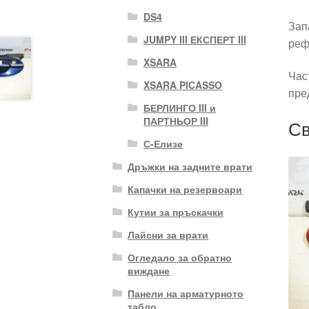
DS4
Зап
JUMPY III ЕКСПЕРТ III
реф
XSARA
Час
XSARA PICASSO
пре
БЕРЛИНГО III и
ПАРТНЬОР III
Св
С-Елизе
Дръжки на задните врати
Капачки на резервоари
Кутии за пръскачки
Лайсни за врати
Огледало за обратно
виждане
Панели на арматурното
табло