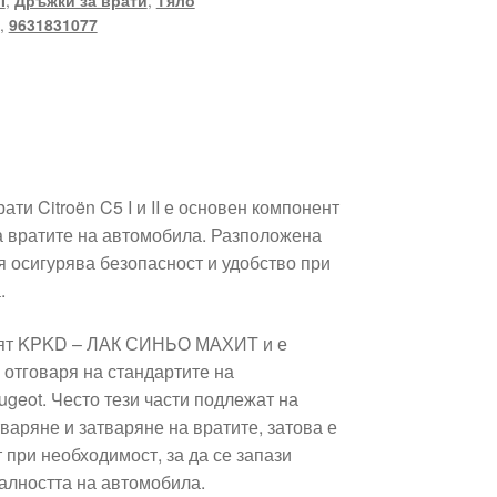
I
,
Дръжки за врати
,
Тяло
,
9631831077
ати Citroën C5 I и II е основен компонент
а вратите на автомобила. Разположена
я осигурява безопасност и удобство при
.
цвят KPKD – ЛАК СИНЬО МАХИТ и е
 отговаря на стандартите на
ugeot. Често тези части подлежат на
варяне и затваряне на вратите, затова е
 при необходимост, за да се запази
алността на автомобила.