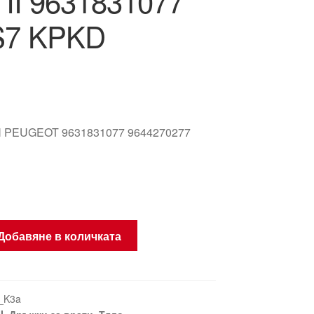
и II 9631831077
S7 KPKD
 PEUGEOT 9631831077 9644270277
Добавяне в количката
_K3a