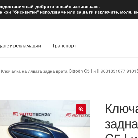
2 лв.
Доста
предоставим най-доброто онлайн изживяване.
 кои "бисквитки" използваме или за да ги изключите, моля, 
ане и рекламации
Транспорт
 нас
Количка
Контакт
Моята сметка
Плащанията
Ключалка на лявата задна врата Citroën C5 I и II 9631831077 910
словия
Процедура за рекламации
Разгледайте
Транспорт
Ключа
задна
🔍