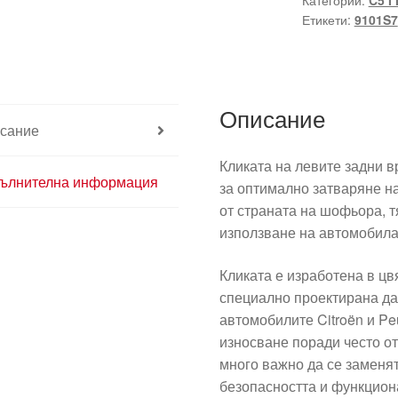
Категории:
C5 I I
задна
Етикети:
9101S7
врата
Citroën
C5
I
Описание
и
сание
II
9631831077
Кликата на левите задни вр
9101S7
ълнителна информация
за оптимално затваряне н
KPKD
от страната на шофьора, т
използване на автомобила
Кликата е изработена в 
специално проектирана да
автомобилите Citroën и Pe
износване поради често от
много важно да се заменят
безопасността и функцион