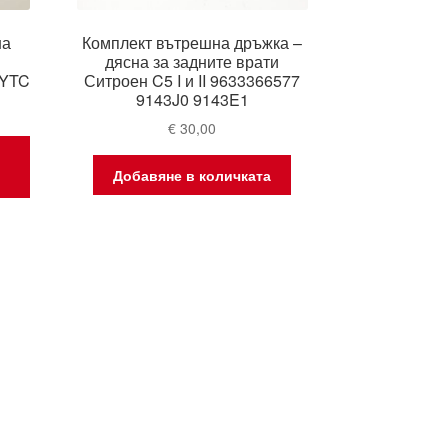
на
Комплект вътрешна дръжка –
дясна за задните врати
EYTC
Ситроен C5 I и II 9633366577
9143J0 9143E1
€
30,00
Добавяне в количката