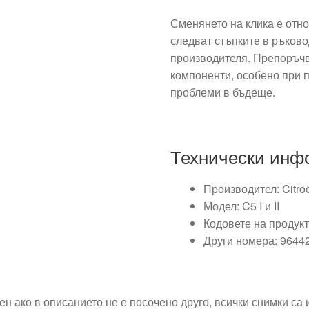
Сменянето на клика е отно
следват стъпките в ръково
производителя. Препоръчв
компоненти, особено при п
проблеми в бъдеще.
Технически инф
Производител: Citro
Модел: C5 I и II
Кодовете на продук
Други номера: 9644
ен ако в описанието не е посочено друго, всички снимки са