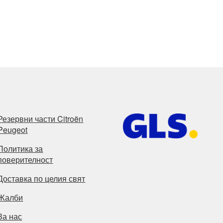
Резервни части Citroën
Peugeot
Политика за
поверителност
Доставка по целия свят
Жалби
За нас