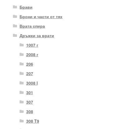
Брави
Брони и части от тях
Врата спира
Дръжки за врати
1007 г
2008 г
206
207
3008 I
301
307
308
308 T9