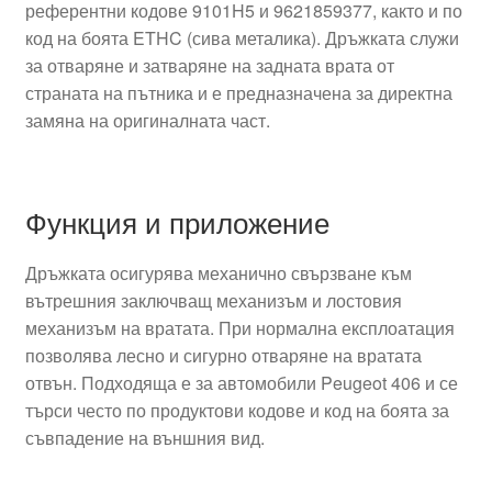
референтни кодове 9101H5 и 9621859377, както и по
код на боята ETHC (сива металика). Дръжката служи
за отваряне и затваряне на задната врата от
страната на пътника и е предназначена за директна
замяна на оригиналната част.
Функция и приложение
Дръжката осигурява механично свързване към
вътрешния заключващ механизъм и лостовия
механизъм на вратата. При нормална експлоатация
позволява лесно и сигурно отваряне на вратата
отвън. Подходяща е за автомобили Peugeot 406 и се
търси често по продуктови кодове и код на боята за
съвпадение на външния вид.