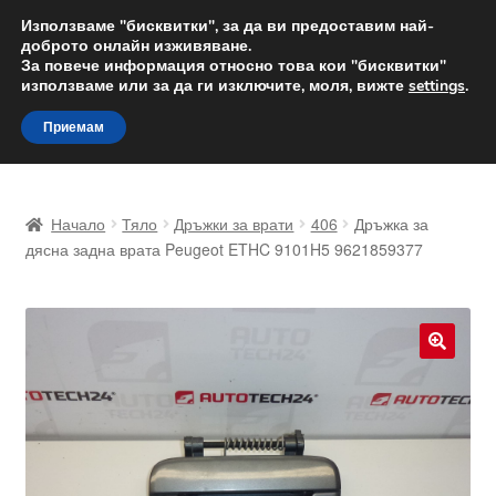
ДОСТАВКА от 12 лв.
Използваме "бисквитки", за да ви предоставим най-
доброто онлайн изживяване.
Доставка по целия свят
За повече информация относно това кои "бисквитки"
използваме или за да ги изключите, моля, вижте
settings
.
Skip
Skip
Menu
Приемам
to
to
navigation
content
Начало
Начало
Тяло
Дръжки за врати
406
Дръжка за
Доставка по целия свят
дясна задна врата Peugeot ETHC 9101H5 9621859377
Жалби
За нас
🔍
Количка
Контакт