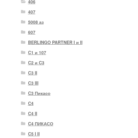
406
407
5008 аз
607
BERLINGO PARTNER I и II
C1 и 107
C2 и C3
C3 II
C3 III
C3 Пикасо
C4
C4 II
C4 ПИКАСО
C5 I II