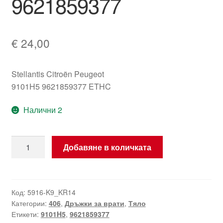
9621859377
€
24,00
Stellantis Citroën Peugeot
9101H5 9621859377 ETHC
Налични 2
количество
Добавяне в количката
за
Дръжка
за
дясна
Код:
5916-K9_KR14
Категории:
406
,
Дръжки за врати
,
Тяло
задна
Етикети:
9101H5
,
9621859377
врата