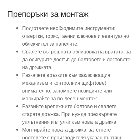
Препоръки за монтаж
Подгответе необходимите инструменти:
отвертки, торкс, гаечни ключове и евентуално
облекчител за панелите.
Свалете вътрешната облицовка на вратата, за
да осигурите достъп до болтовете и лостовете
на дръжката.
Разкачете връзките към заключващия
механизъм и контролния щифт(ове)
внимателно, запомнете позициите или
маркирайте за по-лесен монтаж.
Развийте крепежните болтове и свалете
старата дръжка. При нужда прехвърлете
уплътнения и втулки към новата дръжка.
Монтирайте новата дръжка, затегнете
болтовете с производителя указан въртящ