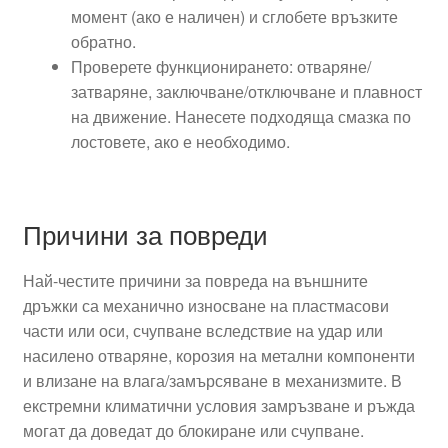
момент (ако е наличен) и сглобете връзките
обратно.
Проверете функционирането: отваряне/
затваряне, заключване/отключване и плавност
на движение. Нанесете подходяща смазка по
лостовете, ако е необходимо.
Причини за повреди
Най-честите причини за повреда на външните
дръжки са механично износване на пластмасови
части или оси, счупване вследствие на удар или
насилено отваряне, корозия на метални компоненти
и влизане на влага/замърсяване в механизмите. В
екстремни климатични условия замръзване и ръжда
могат да доведат до блокиране или счупване.