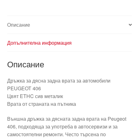
Peugeot
ETHC
9101H5
Описание
9621859377
Допълнителна информация
Описание
Дръжка за дясна задна врата за автомобили
PEUGEOT 406
Цвят ETHC сив металик
Врата от страната на пътника
Външна дръжка за дясната задна врата на Peugeot
406, подходяща за употреба в автосервизи и за
самостоятелни ремонти. Често търсена по