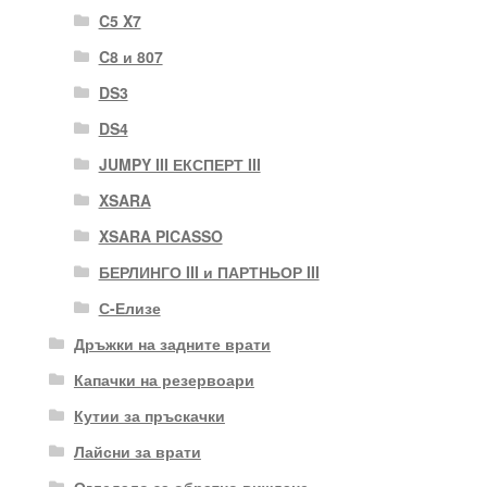
C5 X7
C8 и 807
DS3
DS4
JUMPY III ЕКСПЕРТ III
XSARA
XSARA PICASSO
БЕРЛИНГО III и ПАРТНЬОР III
С-Елизе
Дръжки на задните врати
Капачки на резервоари
Кутии за пръскачки
Лайсни за врати