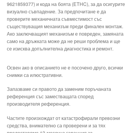
9621859377) и кода на боята (ETHC), за да осигурите
визуално съвпадение. За предпочитане е да
проверите механичната съвместимост със
съществуващия механизъм преди финален монтаж.
Ако заключващият механизъм е повреден, замяната
само на дръжката може да не реши проблема и ще
се изисква допълнителна диагностика и ремонт.
Освен ако в описанието не е посочено друго, всички
снимки са илюстративни.
Запазваме си правото да заменим поръчаната
референция със заместващата според
производителя референция.
Частите произхождат от катастрофирали превозни
средства, внимателно са проверени и за тях
предоставяме 12-месечна гаранция за