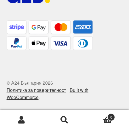
© А24 България 2026
Политика за поверителност
Built with
WooCommerce
.
0
Търсене
Търсене
за: