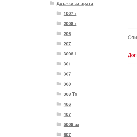
Дръжки за врати
1007 г
2008 г
206
Опи
207
3008 I
Доп
301
307
308
308 T9
406
407
5008 аз
607