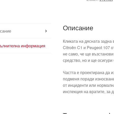
капак
Citroën
C1
Peugeot
Описание
107
сание
червена
9101AN
Кликата на дясната задна 
ълнителна информация
Citroën C1 и Peugeot 107 о
не само, че ще възстанов
средство, но и ще осигури
Частта е проектирана да и
подменя поради износване
от инциденти или нормалн
инспекция на вратите, за 