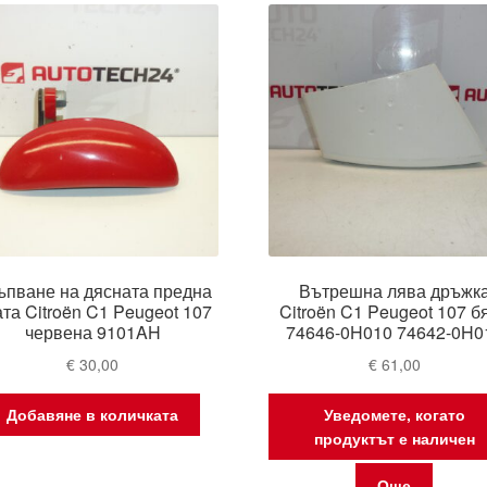
ъпване на дясната предна
Вътрешна лява дръжк
та Citroën C1 Peugeot 107
Citroën C1 Peugeot 107 б
червена 9101AH
74646-0H010 74642-0H0
€
30,00
€
61,00
Добавяне в количката
Уведомете, когато
продуктът е наличен
Още