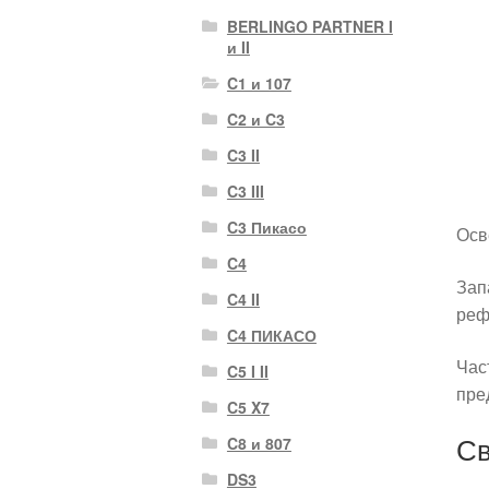
BERLINGO PARTNER I
и II
C1 и 107
C2 и C3
C3 II
C3 III
C3 Пикасо
Осв
C4
Зап
C4 II
реф
C4 ПИКАСО
Час
C5 I II
пре
C5 X7
Св
C8 и 807
DS3