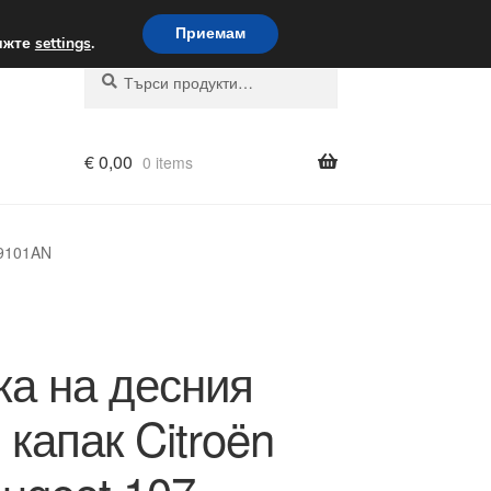
вка по целия свят
Приемам
вижте
settings
.
Търсене
Търсене
за:
€
0,00
0 items
 9101AN
а на десния
 капак Citroën