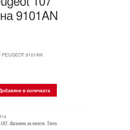
ugeot 107
ена 9101AN
 PEUGEOT 9101AN
Добавяне в количката
R14
 107
,
Дръжки за врати
,
Тяло