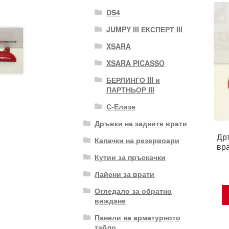
DS4
JUMPY III ЕКСПЕРТ III
XSARA
XSARA PICASSO
БЕРЛИНГО III и
ПАРТНЬОР III
С-Елизе
Дръжки на задните врати
Др
Капачки на резервоари
вра
Кутии за пръскачки
Лайсни за врати
Огледало за обратно
виждане
Панели на арматурното
табло