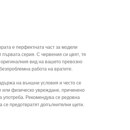
врата е перфектната част за модели
т първата серия. С червения си цвят, тя
и оригиналния вид на вашето превозно
 безпроблемна работа на вратите.
здържа на външни условия и често се
 или физическо увреждане, причинено
а употреба. Рекомендува се редовна
да се предотвратят допълнителни щети.