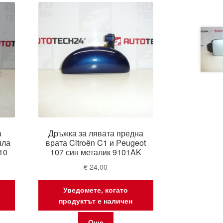
а
Дръжка за лявата предна
яла
врата Citroën C1 и Peugeot
10
107 син металик 9101AK
€
24,00
Уведомете, когато
продуктът е наличен
Още