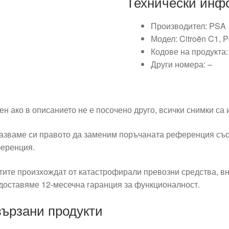
Технически инф
Производител: PSA
Модел: Citroën C1, 
Кодове на продукта
Други номера: –
ен ако в описанието не е посочено друго, всички снимки са
азваме си правото да заменим поръчаната референция със
еренция.
тите произхождат от катастрофирали превозни средства, вн
доставяме 12-месечна гаранция за функционалност.
ързани продукти