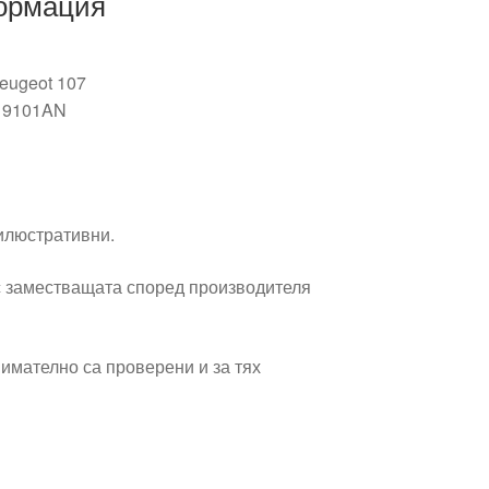
ормация
Peugeot 107
: 9101AN
 илюстративни.
 заместващата според производителя
имателно са проверени и за тях