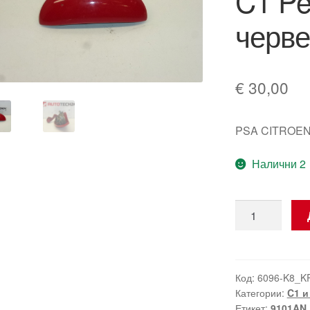
C1 Pe
черв
€
30,00
PSA CITROEN
Налични 2
количество
за
Дръжка
на
десния
Код:
6096-K8_K
Категории:
C1 и
заден
Етикет:
9101AN