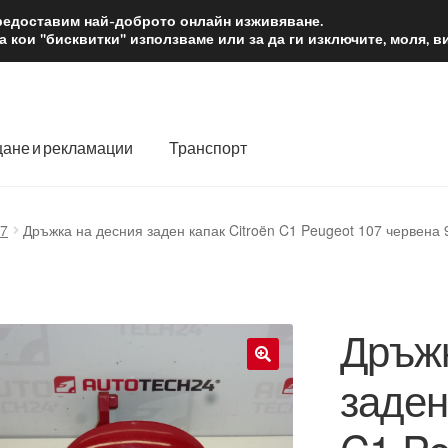
2 лв.
Доста
предоставим най-доброто онлайн изживяване.
 кои "бисквитки" използваме или за да ги изключите, моля, 
ане и рекламации
Транспорт
 нас
Количка
Контакт
Моята сметка
Плащанията
07
Дръжка на десния заден капак Citroën C1 Peugeot 107 червена
словия
Процедура за рекламации
Разгледайте
Транспорт
Дръжк
заден
🔍