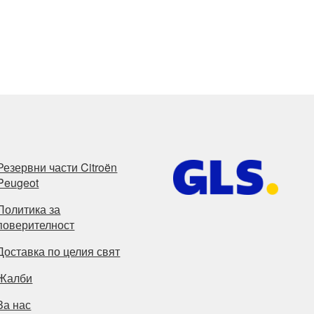
Резервни части Citroën
Peugeot
Политика за
поверителност
Доставка по целия свят
Жалби
За нас