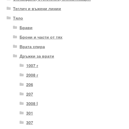
Теглич и въжени линии
Тяло
Брави
Брони и части от тях
Врата спира
Дръжки за врати
1007 г
2008 г
206
207
3008 I
301
307