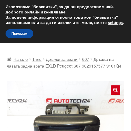
ДОСТАВКА от 12 лв.
Използваме "бисквитки", за да ви предоставим най-
доброто онлайн изживяване.
Доставка по целия свят
За повече информация относно това кои "бисквитки"
използваме или за да ги изключите, моля, вижте
settings
.
Skip
Skip
Menu
Приемам
to
to
navigation
content
Начало
Начало
Тяло
Дръжки за врати
607
Дръжка на
Доставка по целия свят
лявата задна врата EXLD Peugeot 607 9629157577 9101Q4
Жалби
За нас
🔍
Количка
Контакт