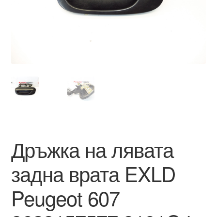
Моята сметка
Плащанията
Политика за поверителност
Правила и условия
Процедура за рекламации
Дръжка на лявата
Разгледайте
задна врата EXLD
Транспорт
Peugeot 607