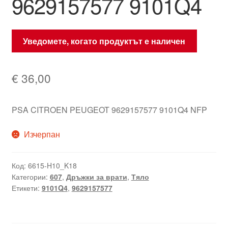
9629157577 9101Q4
Уведомете, когато продуктът е наличен
€
36,00
PSA CITROEN PEUGEOT 9629157577 9101Q4 NFP
Изчерпан
Код:
6615-H10_K18
Категории:
607
,
Дръжки за врати
,
Тяло
Етикети:
9101Q4
,
9629157577