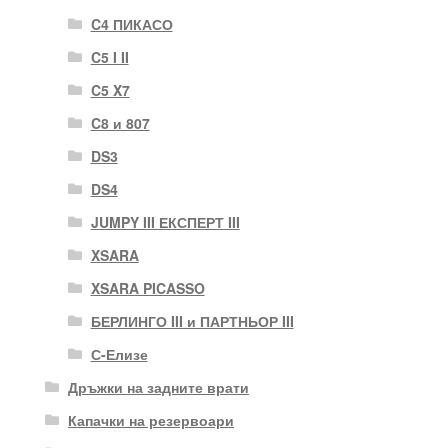
C4 ПИКАСО
C5 I II
C5 X7
C8 и 807
DS3
DS4
JUMPY III ЕКСПЕРТ III
XSARA
XSARA PICASSO
БЕРЛИНГО III и ПАРТНЬОР III
С-Елизе
Дръжки на задните врати
Капачки на резервоари