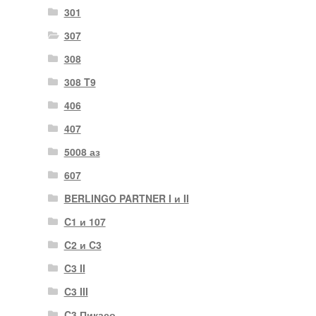
301
307
308
308 T9
406
407
5008 аз
607
BERLINGO PARTNER I и II
C1 и 107
C2 и C3
C3 II
C3 III
C3 Пикасо