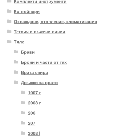
Комплекти инструменти
Контейнери
Охлаждане, отопление, климатизация
Теглич и въжени линии
Тяло
Брави
Брони и части от тях
Врата спира
Дръжки за врати
1007 г
2008 г
206
207
3008 I