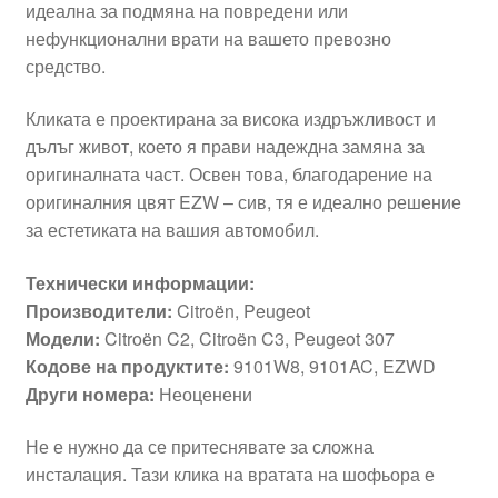
идеална за подмяна на повредени или
нефункционални врати на вашето превозно
средство.
Кликата е проектирана за висока издръжливост и
дълъг живот, което я прави надеждна замяна за
оригиналната част. Освен това, благодарение на
оригиналния цвят EZW – сив, тя е идеално решение
за естетиката на вашия автомобил.
Технически информации:
Производители:
Citroën, Peugeot
Модели:
Citroën C2, Citroën C3, Peugeot 307
Кодове на продуктите:
9101W8, 9101AC, EZWD
Други номера:
Неоценени
Не е нужно да се притеснявате за сложна
инсталация. Тази клика на вратата на шофьора е