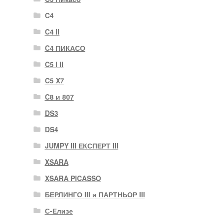
C4
C4 II
C4 ПИКАСО
C5 I II
C5 X7
C8 и 807
DS3
DS4
JUMPY III ЕКСПЕРТ III
XSARA
XSARA PICASSO
БЕРЛИНГО III и ПАРТНЬОР III
С-Елизе