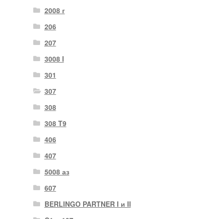
2008 г
206
207
3008 I
301
307
308
308 T9
406
407
5008 аз
607
BERLINGO PARTNER I и II