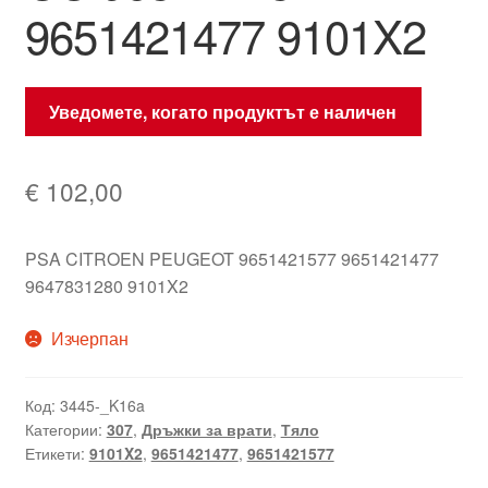
9651421477 9101X2
Уведомете, когато продуктът е наличен
€
102,00
PSA CITROEN PEUGEOT 9651421577 9651421477
9647831280 9101X2
Изчерпан
Код:
3445-_K16a
Категории:
307
,
Дръжки за врати
,
Тяло
Етикети:
9101X2
,
9651421477
,
9651421577