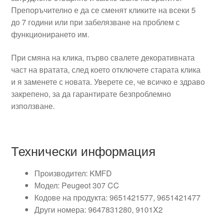
Препоръчително е да се сменят кликите на всеки 5
до 7 години или при забелязване на проблем с
функционирането им.
При смяна на клика, първо свалете декоративната
част на вратата, след което отключете старата клика
и я заменете с новата. Уверете се, че всичко е здраво
закрепено, за да гарантирате безпроблемно
използване.
Технически информация
Производител: KMFD
Модел: Peugeot 307 CC
Кодове на продукта: 9651421577, 9651421477
Други номера: 9647831280, 9101X2