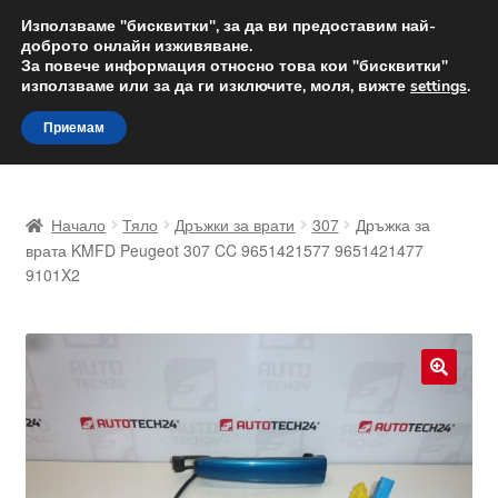
ДОСТАВКА от 12 лв.
Използваме "бисквитки", за да ви предоставим най-
доброто онлайн изживяване.
Доставка по целия свят
За повече информация относно това кои "бисквитки"
използваме или за да ги изключите, моля, вижте
settings
.
Skip
Skip
Menu
Приемам
to
to
navigation
content
Начало
Начало
Тяло
Дръжки за врати
307
Дръжка за
Доставка по целия свят
врата KMFD Peugeot 307 CC 9651421577 9651421477
9101X2
Жалби
За нас
🔍
Количка
Контакт