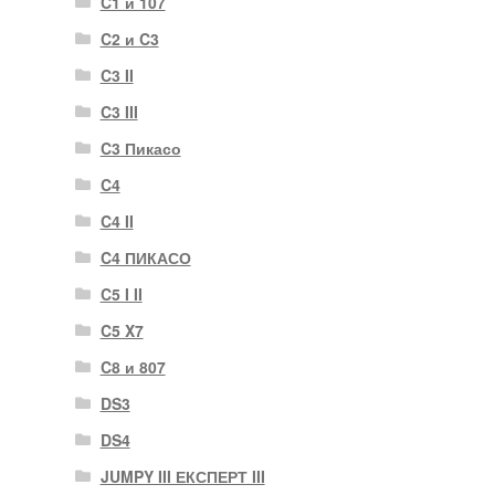
C1 и 107
C2 и C3
C3 II
C3 III
C3 Пикасо
C4
C4 II
C4 ПИКАСО
C5 I II
C5 X7
C8 и 807
DS3
DS4
JUMPY III ЕКСПЕРТ III