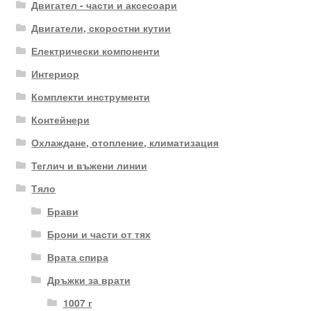
Двигател - части и аксесоари
Двигатели, скоростни кутии
Електрически компоненти
Интериор
Комплекти инструменти
Контейнери
Охлаждане, отопление, климатизация
Теглич и въжени линии
Тяло
Брави
Брони и части от тях
Врата спира
Дръжки за врати
1007 г