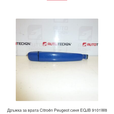
Дръжка за врата Citroën Peugeot синя EQJB 9101W8