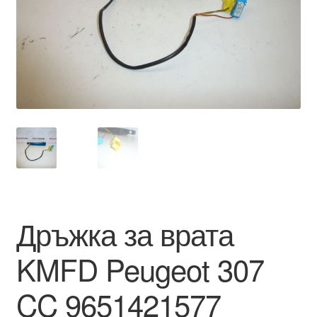
Моята сметка
Плащанията
Политика за поверителност
Правила и условия
Процедура за рекламации
Разгледайте
Дръжка за врата
Транспорт
KMFD Peugeot 307
CC 9651421577