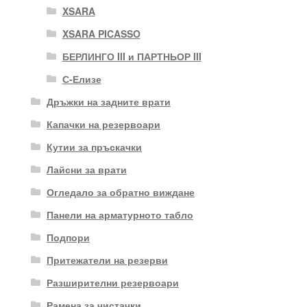
XSARA
XSARA PICASSO
БЕРЛИНГО III и ПАРТНЬОР III
С-Елизе
Дръжки на задните врати
Капачки на резервоари
Кутии за пръскачки
Лайсни за врати
Огледало за обратно виждане
Панели на арматурното табло
Подпори
Притежатели на резерви
Разширителни резервоари
Рамена за чистачки