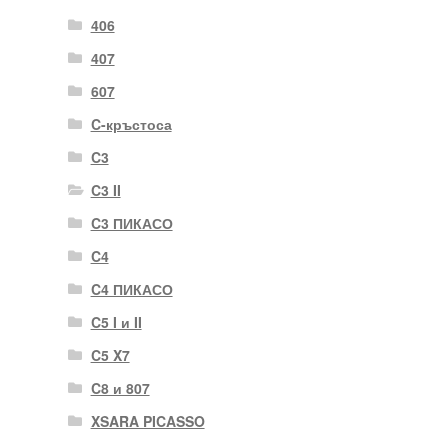
406
407
607
C-кръстоса
C3
C3 II
C3 ПИКАСО
C4
C4 ПИКАСО
C5 I и II
C5 X7
C8 и 807
XSARA PICASSO