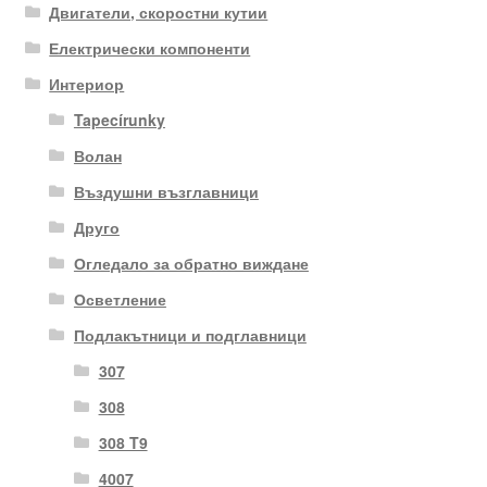
Двигатели, скоростни кутии
Електрически компоненти
Интериор
Tapecírunky
Волан
Въздушни възглавници
Друго
Огледало за обратно виждане
Осветление
Подлакътници и подглавници
307
308
308 T9
4007