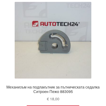
latest
Моята сметка
Плащанията
Политика за поверителност
Правила и условия
Процедура за рекламации
Разгледайте
Транспорт
Механизъм на подлакътник за пътническата седалка
Ситроен Пежо 883095
€
18,00