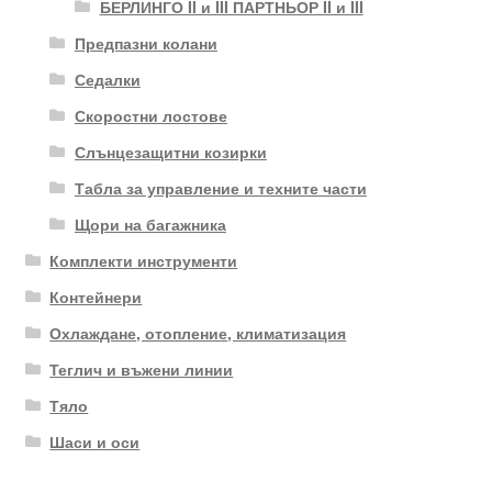
БЕРЛИНГО II и III ПАРТНЬОР II и III
Предпазни колани
Седалки
Скоростни лостове
Слънцезащитни козирки
Табла за управление и техните части
Щори на багажника
Комплекти инструменти
Контейнери
Охлаждане, отопление, климатизация
Теглич и въжени линии
Тяло
Шаси и оси