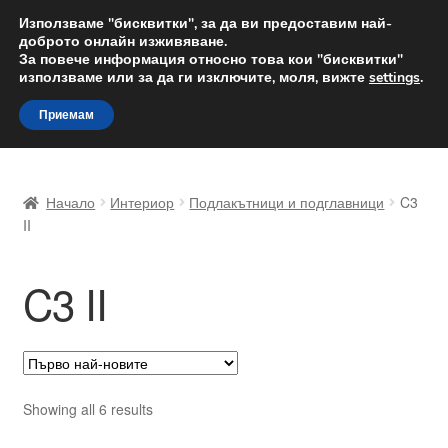
ДОСТАВКА от 12 лв.
Използваме "бисквитки", за да ви предоставим най-
доброто онлайн изживяване.
Доставка по целия свят
За повече информация относно това кои "бисквитки"
използваме или за да ги изключите, моля, вижте
settings
.
Skip
Skip
Menu
Приемам
to
to
navigation
content
Начало
Начало
Интериор
Подлакътници и подглавници
C3
Доставка по целия свят
II
Жалби
C3 II
За нас
Количка
Sorted
Showing all 6 results
Контакт
by