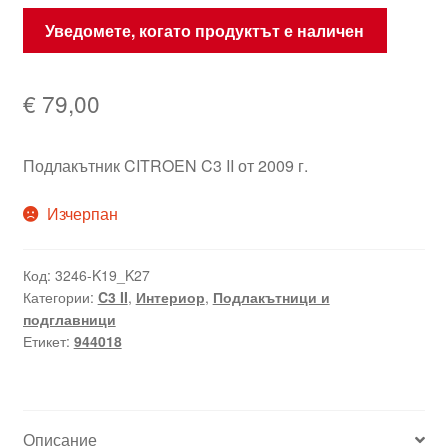
Уведомете, когато продуктът е наличен
€
79,00
Подлакътник CITROEN C3 II от 2009 г.
Изчерпан
Код:
3246-K19_K27
Категории:
C3 II
,
Интериор
,
Подлакътници и
подглавници
Етикет:
944018
Описание