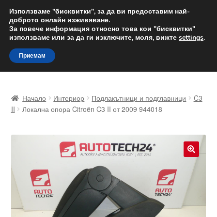
ДОСТАВКА от 12 лв.
Използваме "бисквитки", за да ви предоставим най-
доброто онлайн изживяване.
Доставка по целия свят
За повече информация относно това кои "бисквитки"
използваме или за да ги изключите, моля, вижте
settings
.
Skip
Skip
Menu
Приемам
to
to
navigation
content
Начало
Начало
Интериор
Подлакътници и подглавници
C3
Доставка по целия свят
II
Локална опора Citroën C3 II от 2009 944018
Жалби
За нас
🔍
Количка
Контакт