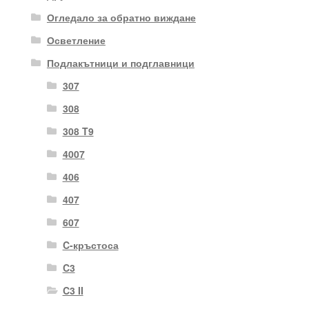
Огледало за обратно виждане
Осветление
Подлакътници и подглавници
307
308
308 T9
4007
406
407
607
C-кръстоса
C3
C3 II