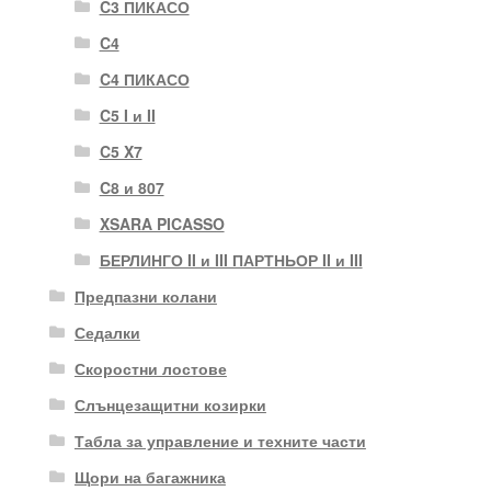
C3 ПИКАСО
C4
C4 ПИКАСО
C5 I и II
C5 X7
C8 и 807
XSARA PICASSO
БЕРЛИНГО II и III ПАРТНЬОР II и III
Предпазни колани
Седалки
Скоростни лостове
Слънцезащитни козирки
Табла за управление и техните части
Щори на багажника