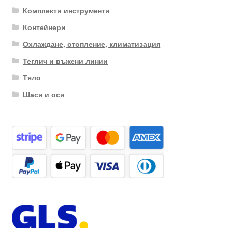
Комплекти инструменти
Контейнери
Охлаждане, отопление, климатизация
Теглич и въжени линии
Тяло
Шаси и оси