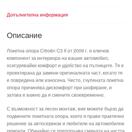
Допълнителна информация
Описание
Локетна опора Citroën C3 II от 2009 г. е ключов
компонент за интериора на вашия автомобил,
осигурявайки комфорт и удобство на пътниците. Тя е
проектирана да замени оригиналната част, когато тя
е повредена или износена. Често, счупената локетна
опора причинява дискомфорт при шофиране, и
затова е важно да я смените своевременно.
С възможност за лесен монтаж, вие можете бързо да
подмените локетната опора, което я прави практично
решение за автосервизи и любители на автомобилни
ремонти. Обичайно се препоръчва смяната на частта