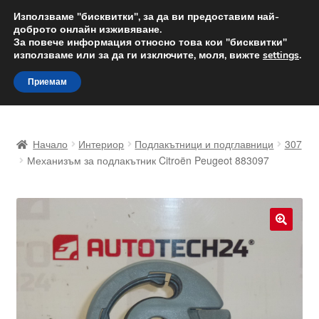
ДОСТАВКА от 12 лв.
Използваме "бисквитки", за да ви предоставим най-
доброто онлайн изживяване.
Доставка по целия свят
За повече информация относно това кои "бисквитки"
използваме или за да ги изключите, моля, вижте
settings
.
Skip
Skip
Menu
Приемам
to
to
navigation
content
Начало
Начало
Интериор
Подлакътници и подглавници
307
Доставка по целия свят
Механизъм за подлакътник Citroën Peugeot 883097
Жалби
За нас
🔍
Количка
Контакт