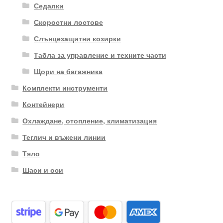
Седалки
Скоростни лостове
Слънцезащитни козирки
Табла за управление и техните части
Щори на багажника
Комплекти инструменти
Контейнери
Охлаждане, отопление, климатизация
Теглич и въжени линии
Тяло
Шаси и оси