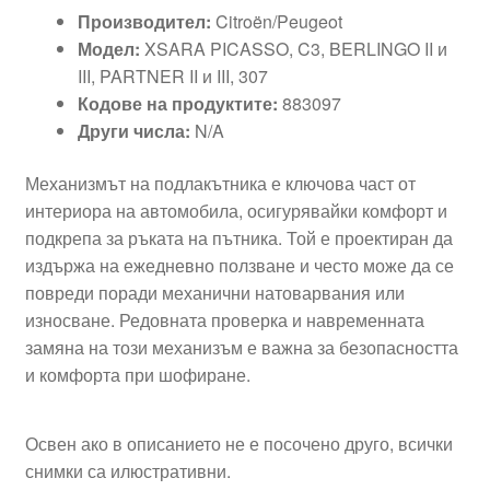
Производител:
Citroën/Peugeot
Модел:
XSARA PICASSO, C3, BERLINGO II и
III, PARTNER II и III, 307
Кодове на продуктите:
883097
Други числа:
N/A
Механизмът на подлакътника е ключова част от
интериора на автомобила, осигурявайки комфорт и
подкрепа за ръката на пътника. Той е проектиран да
издържа на ежедневно ползване и често може да се
повреди поради механични натоварвания или
износване. Редовната проверка и навременната
замяна на този механизъм е важна за безопасността
и комфорта при шофиране.
Освен ако в описанието не е посочено друго, всички
снимки са илюстративни.