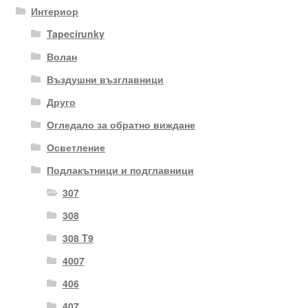
Интериор
Tapecírunky
Волан
Въздушни възглавници
Друго
Огледало за обратно виждане
Осветление
Подлакътници и подглавници
307
308
308 T9
4007
406
407