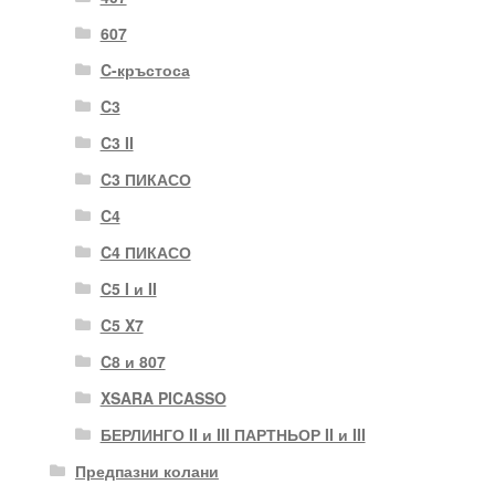
607
C-кръстоса
C3
C3 II
C3 ПИКАСО
C4
C4 ПИКАСО
C5 I и II
C5 X7
C8 и 807
XSARA PICASSO
БЕРЛИНГО II и III ПАРТНЬОР II и III
Предпазни колани