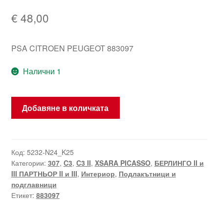
€
48,00
PSA CITROEN PEUGEOT 883097
Налични 1
количество
Добавяне в количката
за
Механизъм
за
подлакътник
Код:
5232-N24_K25
Категории:
307
,
C3
,
C3 II
,
XSARA PICASSO
,
БЕРЛИНГО II и
Citroën
III ПАРТНЬОР II и III
,
Интериор
,
Подлакътници и
Peugeot
подглавници
883097
Етикет:
883097