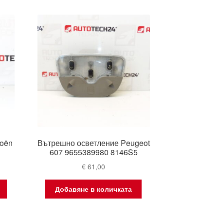
roën
Вътрешно осветление Peugeot
607 9655389980 8146S5
€
61,00
Добавяне в количката