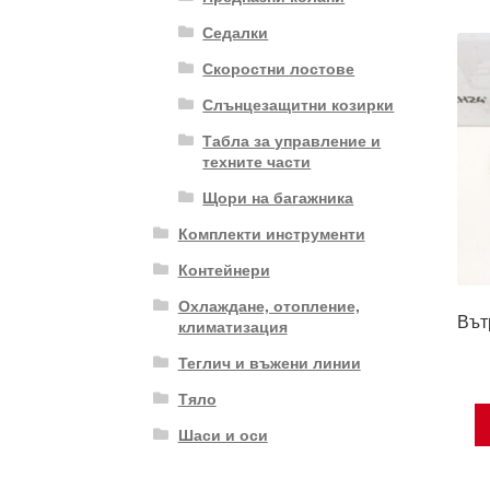
Седалки
Скоростни лостове
Слънцезащитни козирки
Табла за управление и
техните части
Щори на багажника
Комплекти инструменти
Контейнери
Охлаждане, отопление,
Вът
климатизация
Теглич и въжени линии
Тяло
Шаси и оси