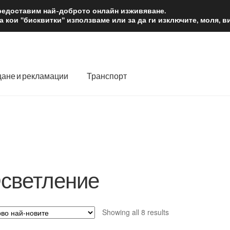
2 лв.
Доста
предоставим най-доброто онлайн изживяване.
 кои "бисквитки" използваме или за да ги изключите, моля, 
ане и рекламации
Транспорт
 нас
Количка
Контакт
Моята сметка
Плащанията
словия
Процедура за рекламации
Разгледайте
Транспорт
светление
Sorted
Showing all 8 results
by