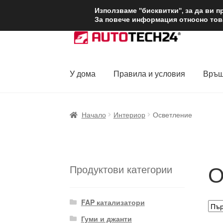
ДОСТАВКА от 1
Използваме "бисквитки", за да ви 
За повече информация относно това
Skip
Skip
to
to
navigation
content
У дома
Правила и условия
Връщ
Начало
Доставка по целия свят
Жалби
За
Начало
Интериор
Осветление
Политика за поверителност
Правила и у
О
Продуктови категории
FAP катализатори
Гуми и джанти