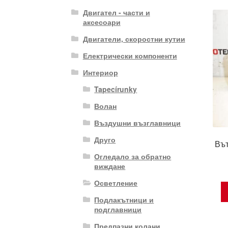
Двигател - части и
аксесоари
Двигатели, скоростни кутии
Електрически компоненти
Интериор
Tapecírunky
Волан
Въздушни възглавници
Друго
Вът
Огледало за обратно
виждане
Осветление
Подлакътници и
подглавници
Предпазни колани