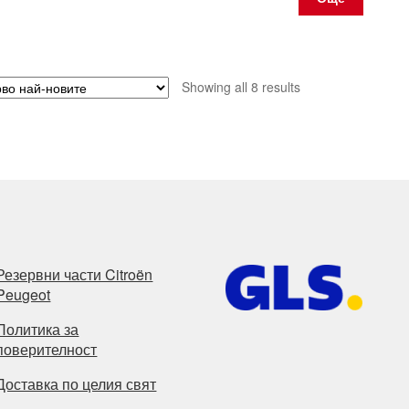
Sorted
Showing all 8 results
by
latest
Резервни части Citroën
Peugeot
Политика за
поверителност
Доставка по целия свят