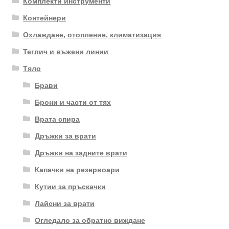
Комплекти инструменти
Контейнери
Охлаждане, отопление, климатизация
Теглич и въжени линии
Тяло
Брави
Брони и части от тях
Врата спира
Дръжки за врати
Дръжки на задните врати
Капачки на резервоари
Кутии за пръскачки
Лайсни за врати
Огледало за обратно виждане