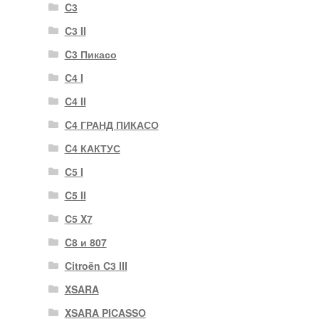
C3
C3 II
C3 Пикасо
C4 I
C4 II
C4 ГРАНД ПИКАСО
C4 КАКТУС
C5 I
C5 II
C5 X7
C8 и 807
Citroën C3 III
XSARA
XSARA PICASSO