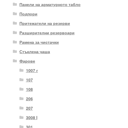
Панели на арматурното табло
Подпори
Притежатели на резерви
Разширителни резервоари
Рамена за чистачки
Стъклена чаша
Фарове
1007 г
107
108
206
207
3008 I
301