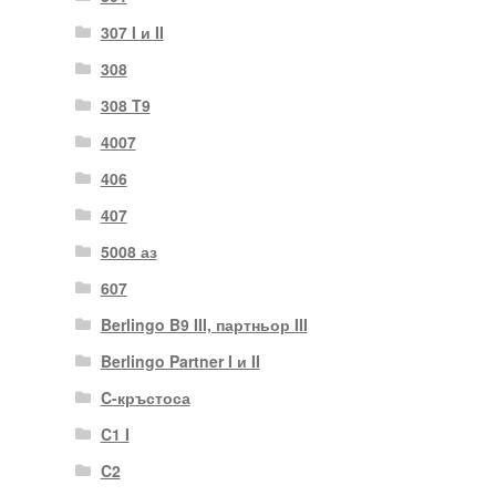
307 I и II
308
308 T9
4007
406
407
5008 аз
607
Berlingo B9 III, партньор III
Berlingo Partner I и II
C-кръстоса
C1 I
C2