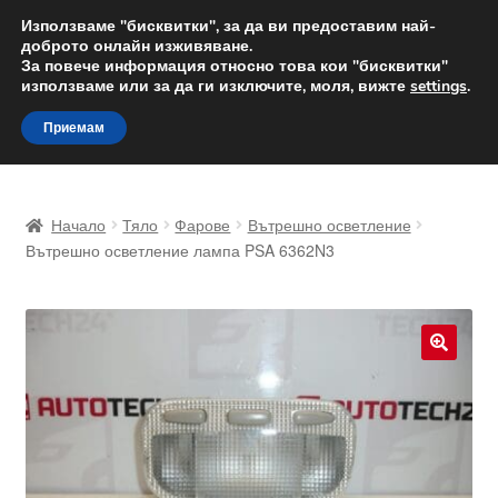
ДОСТАВКА от 12 лв.
Използваме "бисквитки", за да ви предоставим най-
доброто онлайн изживяване.
Доставка по целия свят
За повече информация относно това кои "бисквитки"
използваме или за да ги изключите, моля, вижте
settings
.
Skip
Skip
Menu
Приемам
to
to
navigation
content
Начало
Начало
Тяло
Фарове
Вътрешно осветление
Доставка по целия свят
Вътрешно осветление лампа PSA 6362N3
Жалби
За нас
🔍
Количка
Контакт