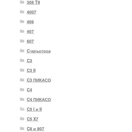
308 T9
4007
406
407
607
C-кръстоса
C3
C3 II
C3 ПИКАСО
C4
C4 ПИКАСО
C5 I и II
C5 X7
C8 и 807