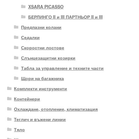
XSARA PICASSO
БЕРЛИНГО II и III ПАРТНЬОР II и III
Предпазни колани
Седалки
Скоростни лостове
Слънцезащитни козирки
Табла за управление и техните части
Щори на багажника
Комплекти инструменти
Контейнери
Охлаждане, отопление, климатизация
Теглич и въжени линии
Тяло