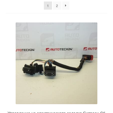
latest
1
2
Моята сметка
Плащанията
Политика за поверителност
Правила и условия
Процедура за рекламации
Разгледайте
Транспорт