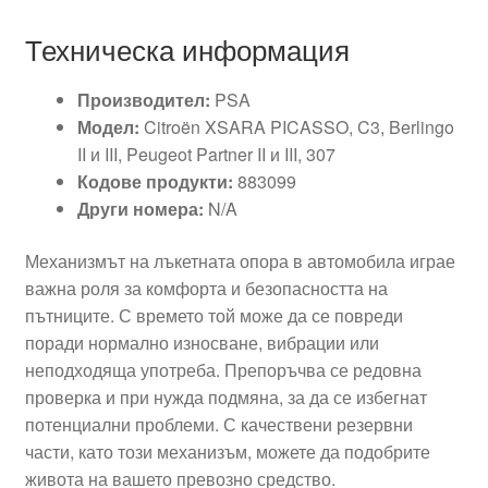
Техническа информация
Производител:
PSA
Модел:
Citroën XSARA PICASSO, C3, Berlingo
II и III, Peugeot Partner II и III, 307
Кодове продукти:
883099
Други номера:
N/A
Механизмът на лъкетната опора в автомобила играе
важна роля за комфорта и безопасността на
пътниците. С времето той може да се повреди
поради нормално износване, вибрации или
неподходяща употреба. Препоръчва се редовна
проверка и при нужда подмяна, за да се избегнат
потенциални проблеми. С качествени резервни
части, като този механизъм, можете да подобрите
живота на вашето превозно средство.