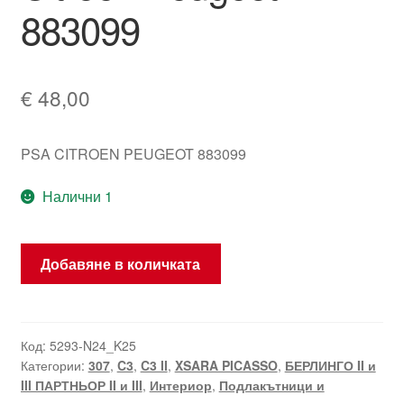
883099
€
48,00
PSA CITROEN PEUGEOT 883099
Налични 1
количество
Добавяне в количката
за
Механизъм
на
лъкетната
Код:
5293-N24_K25
Категории:
307
,
C3
,
C3 II
,
XSARA PICASSO
,
БЕРЛИНГО II и
опора
III ПАРТНЬОР II и III
,
Интериор
,
Подлакътници и
Citroën