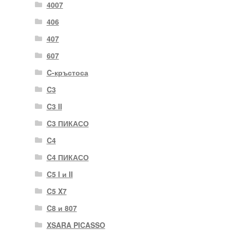
4007
406
407
607
C-кръстоса
C3
C3 II
C3 ПИКАСО
C4
C4 ПИКАСО
C5 I и II
C5 X7
C8 и 807
XSARA PICASSO