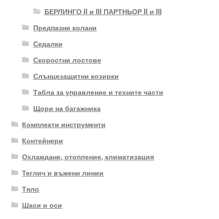
БЕРЛИНГО II и III ПАРТНЬОР II и III
Предпазни колани
Седалки
Скоростни лостове
Слънцезащитни козирки
Табла за управление и техните части
Щори на багажника
Комплекти инструменти
Контейнери
Охлаждане, отопление, климатизация
Теглич и въжени линии
Тяло
Шаси и оси