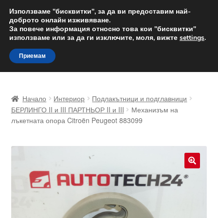
ДОСТАВКА от 12 лв.
Използваме "бисквитки", за да ви предоставим най-
доброто онлайн изживяване.
Доставка по целия свят
За повече информация относно това кои "бисквитки"
използваме или за да ги изключите, моля, вижте
settings
.
Skip
Skip
Menu
Приемам
to
to
navigation
content
Начало
Начало
Интериор
Подлакътници и подглавници
Доставка по целия свят
БЕРЛИНГО II и III ПАРТНЬОР II и III
Механизъм на
лъкетната опора Citroën Peugeot 883099
Жалби
За нас
🔍
Количка
Контакт