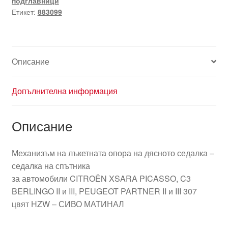
подглавници
Peugeot
Етикет:
883099
883099
Описание
Допълнителна информация
Описание
Механизъм на лъкетната опора на дясното седалка –
седалка на спътника
за автомобили CITROЁN XSARA PICASSO, C3
BERLINGO II и III, PEUGEOT PARTNER II и III 307
цвят HZW – СИВО МАТИНАЛ