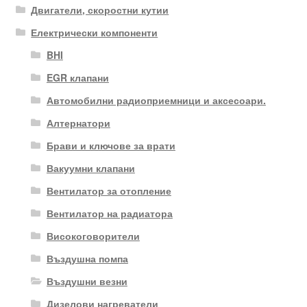
Двигатели, скоростни кутии
Електрически компоненти
BHI
EGR клапани
Автомобилни радиоприемници и аксесоари.
Алтернатори
Брави и ключове за врати
Вакуумни клапани
Вентилатор за отопление
Вентилатор на радиатора
Високоговорители
Въздушна помпа
Въздушни везни
Дизелови нагреватели