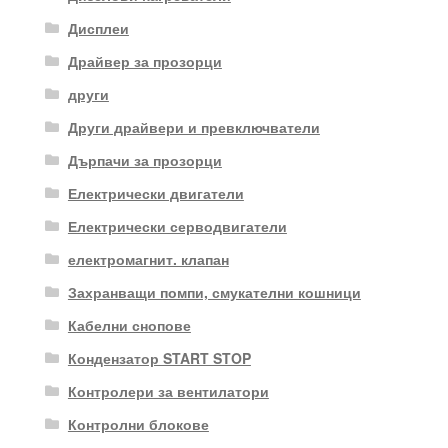
Дисплеи
Драйвер за прозорци
други
Други драйвери и превключватели
Дърпачи за прозорци
Електрически двигатели
Електрически серводвигатели
електромагнит. клапан
Захранващи помпи, смукателни кошници
Кабелни снопове
Кондензатор START STOP
Контролери за вентилатори
Контролни блокове