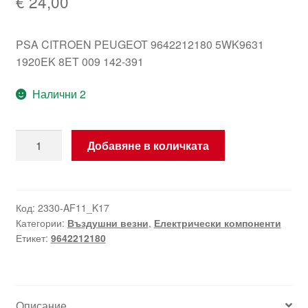
€
24,00
PSA CITROEN PEUGEOT 9642212180 5WK9631
1920EK 8ET 009 142-391
Налични 2
количество
Добавяне в количката
за
Въздухомер
Citroën
Peugeot
Код:
2330-AF11_K17
Категории:
Въздушни везни
,
Електрически компоненти
1.4
Етикет:
9642212180
HDI
9642212180
Описание