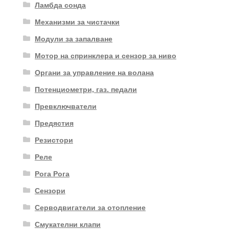
Ламбда сонда
Механизми за чистачки
Модули за запалване
Мотор на спринклера и сензор за ниво
Органи за управление на волана
Потенциометри, газ. педали
Превключватели
Предястия
Резистори
Реле
Рога Рога
Сензори
Серводвигатели за отопление
Смукателни клапи