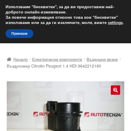
ДОСТАВКА от 12 лв.
Използваме "бисквитки", за да ви предоставим най-
доброто онлайн изживяване.
Доставка по целия свят
За повече информация относно това кои "бисквитки"
използваме или за да ги изключите, моля, вижте
settings
.
Skip
Skip
Menu
Приемам
to
to
navigation
content
Начало
Начало
Електрически компоненти
Въздушни везни
Доставка по целия свят
Въздухомер Citroën Peugeot 1.4 HDI 9642212180
Жалби
За нас
🔍
Количка
Контакт