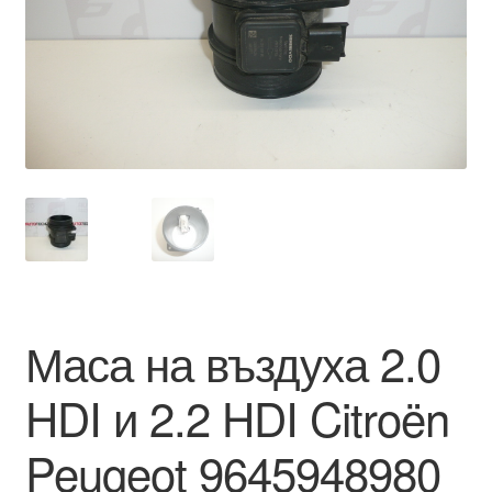
Моята сметка
Плащанията
Политика за поверителност
Правила и условия
Процедура за рекламации
Разгледайте
Маса на въздуха 2.0
Транспорт
HDI и 2.2 HDI Citroën
Peugeot 9645948980