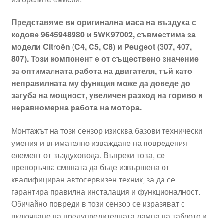
Представяме ви оригинална маса на въздуха с
кодове 9645948980 и 5WK97002, съвместима за
модели Citroën (C4, C5, C8) и Peugeot (307, 407,
807). Този компонент е от съществено значение
за оптималната работа на двигателя, тъй като
неправилната му функция може да доведе до
загуба на мощност, увеличен разход на гориво и
неравномерна работа на мотора.
Монтажът на този сензор изисква базови технически
умения и внимателно изваждане на повредения
елемент от въздуховода. Въпреки това, се
препоръчва смяната да бъде извършена от
квалифициран автосервизен техник, за да се
гарантира правилна инсталация и функционалност.
Обичайно повреди в този сензор се изразяват с
включване на предупредителната лампа на таблото и