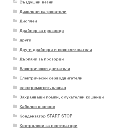
Въздушни везни
Дизелови нагреватели
Дисплеи
Драйвер за прозорци
други
Други драйвери и превключватели
Дърпачи за прозорци
Електрически двигатели
Електрически серводвигатели
електромагнит. клапан
Захранващи помпи, смукателни кошници
Кабелни снопове
Кондензатор START STOP
Контролери за вентилатори