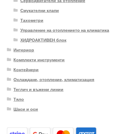
Серводвигатели за отопление
Смукателни клапи
Тахометри
Управление на отоплението на климатика
ХИДРОАКТИВЕН блок
Интериор
Комплекти инструменти
Контейнери
Охлаждане, отопление, климатизация
Теглич и въжени линии
Тяло
Шаси и оси