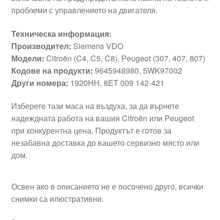
проблеми с управлението на двигателя.
Техническа информация:
Производител:
Siemens VDO
Модели:
Citroën (C4, C5, C8), Peugeot (307, 407, 807)
Кодове на продукти:
9645948980, 5WK97002
Други номера:
1920HH, 8ET 009 142-421
Изберете тази маса на въздуха, за да върнете
надеждната работа на вашия Citroën или Peugeot
при конкурентна цена. Продуктът е готов за
незабавна доставка до вашето сервизно място или
дом.
Освен ако в описанието не е посочено друго, всички
снимки са илюстративни.