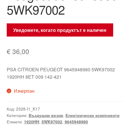
5WK97002
Уведомете, когато продуктът е наличен
€
36,00
PSA CITROEN PEUGEOT 9645948980 5WK97002
1920HH 8ET 009 142-421
Изчерпан
Код:
2328-I1_K17
Категории:
Въздушни везни
,
Електрически компоненти
Етикети:
1920HH
,
5WK97002
,
9645948980