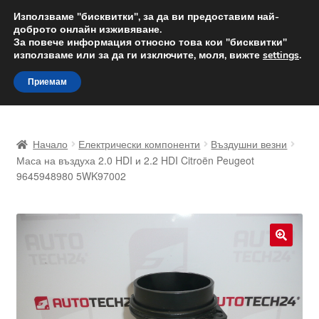
ДОСТАВКА от 12 лв.
Използваме "бисквитки", за да ви предоставим най-
доброто онлайн изживяване.
Доставка по целия свят
За повече информация относно това кои "бисквитки"
използваме или за да ги изключите, моля, вижте
settings
.
Skip
Skip
Menu
Приемам
to
to
navigation
content
Начало
Начало
Електрически компоненти
Въздушни везни
Доставка по целия свят
Маса на въздуха 2.0 HDI и 2.2 HDI Citroën Peugeot
9645948980 5WK97002
Жалби
За нас
🔍
Количка
Контакт