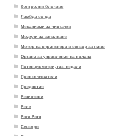
Контролни блокове
Ламбда сонда
Механизми за чистачки
Модули за запалване
Мотор на спринклера и сензор за ниво
Органи за управление на волана
Потенциометри, газ. педали
Превключватели
Предястия
Резистори
Реле
Рога Рога
Сензори