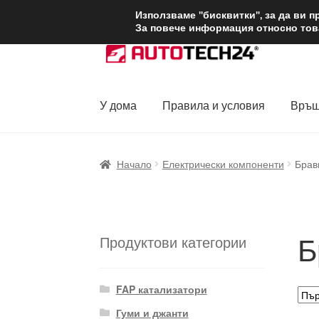
ДОСТАВКА от 1
Използваме "бисквитки", за да ви 
За повече информация относно това
Skip
Skip
to
to
navigation
content
У дома
Правила и условия
Връщ
Начало
Доставка по целия свят
Жалби
За
Начало
Електрически компоненти
Брав
Политика за поверителност
Правила и у
Б
Продуктови категории
FAP катализатори
Гуми и джанти