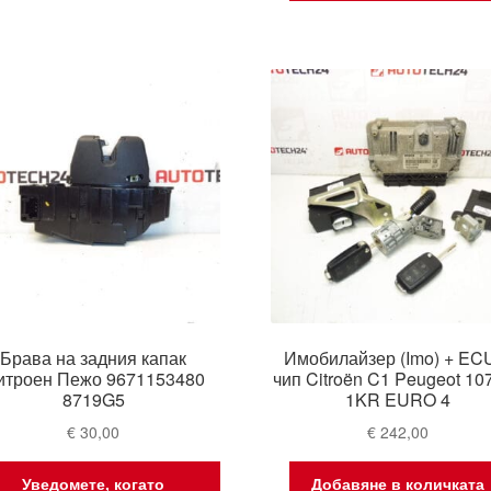
Брава на задния капак
Имобилайзер (Imo) + EC
итроен Пежо 9671153480
чип Citroën C1 Peugeot 107
8719G5
1KR EURO 4
€
30,00
€
242,00
Уведомете, когато
Добавяне в количката