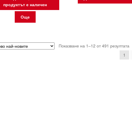
продуктът е наличен
Още
S
Показване на 1–12 от 491 резултата
b
1
l