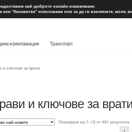
2 лв.
Доста
предоставим най-доброто онлайн изживяване.
 кои "бисквитки" използваме или за да ги изключите, моля, 
ане и рекламации
Транспорт
 нас
Количка
Контакт
Моята сметка
Плащанията
и и ключове за врати
словия
Процедура за рекламации
Разгледайте
Транспорт
рави и ключове за врат
S
Показване на 1–12 от 491 резултата
b
1