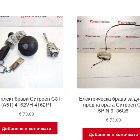
плект брави Ситроен C3 II
Електрическа брава за дя
(A51) 4162VH 4162PT
предна врата Ситроен 
5PIN 9136Q6
€
73,00
€
73,00
Добавяне в количката
Добавяне в количката