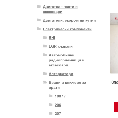
Двигател - части и
аксесоари
Двигатели, скоростни кутии
Електрически компоненти
BHI
EGR клапани
Автомобилни
радиоприемници и
аксесоари.
Алтернатори
Клю
Брави и ключове за
врати
1007 г
206
207