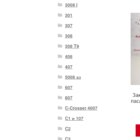
3008 I
301
307
308
308 T9
406
407
5008 аз
607
За
807
пас
C-Crosser 4007
C1 и 107
C2
C3