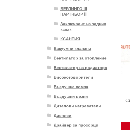
БЕРЛИНГО III
ПАРТНЬОР III
Заключване на задния
капак
КСАНТИЯ
Вакуумни клапани
Вентилатор за отопление
Вентилатор на радиатора
Високоговорители
Въздушна помпа
Въздушни везни
С
Дизелови нагреватели
Дисплеи
Драйвер за прозорци