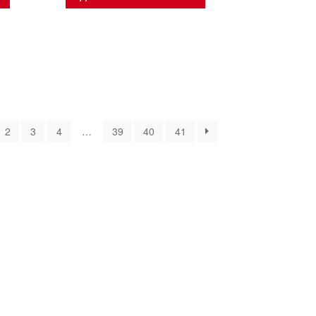
orted
y
2
3
4
…
39
40
41
atest