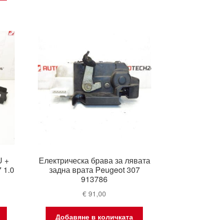
U +
Електрическа брава за лявата
 1.0
задна врата Peugeot 307
913786
€
91,00
Добавяне в количката