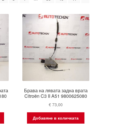
atest
рата
Брава на лявата задна врата
180
Citroën C3 II A51 9800625080
€
73,00
Добавяне в количката