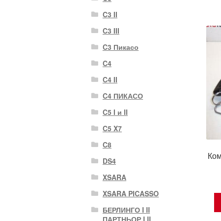
C3 II
C3 III
C3 Пикасо
C4
C4 II
C4 ПИКАСО
C5 I и II
C5 X7
C8
Ком
DS4
XSARA
XSARA PICASSO
БЕРЛИНГО I II
ПАРТНЬОР I II