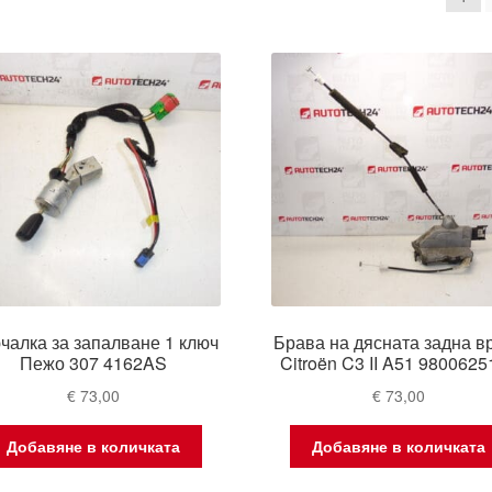
l
чалка за запалване 1 ключ
Брава на дясната задна в
Пежо 307 4162AS
Citroën C3 II A51 9800625
€
73,00
€
73,00
Добавяне в количката
Добавяне в количката