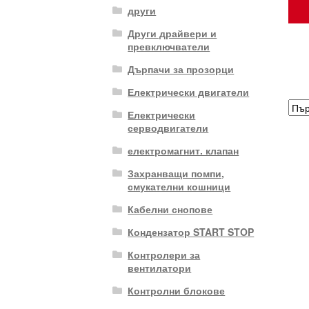
други
Други драйвери и
превключватели
Дърпачи за прозорци
Електрически двигатели
Електрически
серводвигатели
електромагнит. клапан
Захранващи помпи,
смукателни кошници
Кабелни снопове
Кондензатор START STOP
Контролери за
вентилатори
Контролни блокове