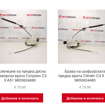
ключване на предна дясна
Брава на шофьорскат
ажерска врата Ситроен C3
предна врата Citroën C3 II
II A51 9800624680
9800624480
€
73,00
€
73,00
Добавяне в количката
Добавяне в количката