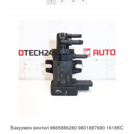
1
2
3
Моята сметка
Плащанията
Политика за поверителност
Правила и условия
Процедура за рекламации
Разгледайте
Транспорт
Вакуумен вентил 9665886280 9801887680 1618KC