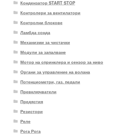
Кондензатор START STOP
Контролери за вентилатори
Контролни блокове
Ламбда сонда
Механизми за чистачки
Модули за запалване
Мотор на спринклера и сензор за ниво
Органи за управление на волана
Потенциометри, газ. педали
Превключватели
Предястия
Резистори
Реле
Рога Рога