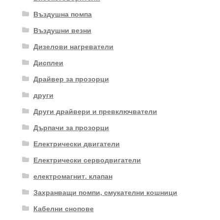
Въздушна помпа
Въздушни везни
Дизелови нагреватели
Дисплеи
Драйвер за прозорци
други
Други драйвери и превключватели
Дърпачи за прозорци
Електрически двигатели
Електрически серводвигатели
електромагнит. клапан
Захранващи помпи, смукателни кошници
Кабелни снопове