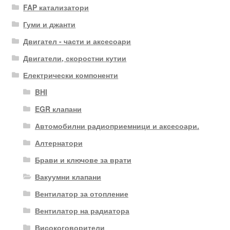
FAP катализатори
Гуми и джанти
Двигател - части и аксесоари
Двигатели, скоростни кутии
Електрически компоненти
BHI
EGR клапани
Автомобилни радиоприемници и аксесоари.
Алтернатори
Брави и ключове за врати
Вакуумни клапани
Вентилатор за отопление
Вентилатор на радиатора
Високоговорители