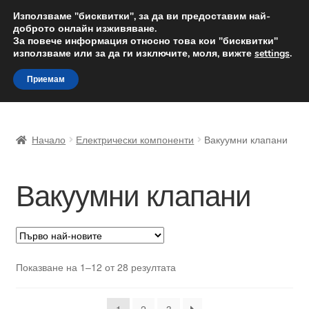
ДОСТАВКА от 12 лв.
Използваме "бисквитки", за да ви предоставим най-
доброто онлайн изживяване.
Доставка по целия свят
За повече информация относно това кои "бисквитки"
използваме или за да ги изключите, моля, вижте
settings
.
Skip
Skip
Menu
Приемам
to
to
navigation
content
Начало
Начало
Електрически компоненти
Вакуумни клапани
Доставка по целия свят
Вакуумни клапани
Жалби
За нас
Количка
Sorted
Показване на 1–12 от 28 резултата
by
Контакт
latest