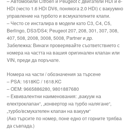
– Автомобили Citroen и Peugeot с двигатели HDi и e-
HDi (често 1.6 HDi DV6, понякога 2.0 HDi) с вакуумно
управление на турбото и всмукателните клапи.
– Често се инсталира в модели като C3, C4, C5,
Berlingo, DS3/DS4; Peugeot 207, 208, 301, 307, 308,
407, 508, 2008, 3008, 5008, Partner и др.
Забележка: Винаги проверявайте съответствието с
номера на частта на вашия оригинален клапан или
VIN, преди да поръчате.
Номера на части / обозначения за търсене
– PSA: 1618KC / 1618.KC
– OEM: 9665886280, 9801887680
– Еквивалентни наименования: „вакуум на
електроклапан“, „конвертор на турбо налягане“,
„турбо/всмукателен клапан на вакуум“
(Ако търсите по номер, поне едно от горните трябва
да съвпада.)