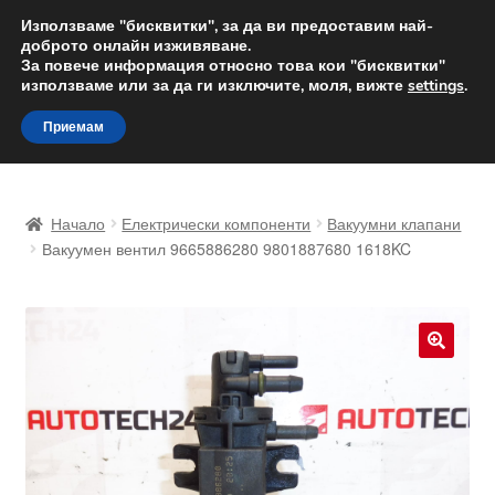
ДОСТАВКА от 12 лв.
Използваме "бисквитки", за да ви предоставим най-
доброто онлайн изживяване.
Доставка по целия свят
За повече информация относно това кои "бисквитки"
използваме или за да ги изключите, моля, вижте
settings
.
Skip
Skip
Menu
Приемам
to
to
navigation
content
Начало
Начало
Електрически компоненти
Вакуумни клапани
Доставка по целия свят
Вакуумен вентил 9665886280 9801887680 1618KC
Жалби
За нас
🔍
Количка
Контакт