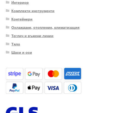
Интериор
Комплекти инструменти
Контейнери
Охлаждане, отопление, климатизация
Теглич и въжени линии
Тяло
Шаси и оси