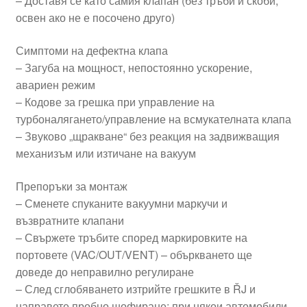
– Доставя се като самия клапан (без тръби и скоби,
освен ако не е посочено друго)
Симптоми на дефектна клапа
– Загуба на мощност, непостоянно ускорение,
авариен режим
– Кодове за грешка при управление на
турбоналягането/управление на всмукателната клапа
– Звуково „щракване“ без реакция на задвижващия
механизъм или изтичане на вакуум
Препоръки за монтаж
– Сменете спуканите вакуумни маркучи и
възвратните клапани
– Свържете тръбите според маркировките на
портовете (VAC/OUT/VENT) – объркването ще
доведе до неправилно регулиране
– След сглобяването изтрийте грешките в ŘJ и
направете пробно шофиране; при някои автомобили