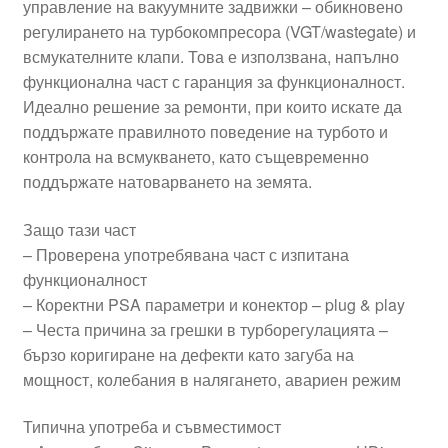
управление на вакуумните задвижки – обикновено
регулирането на турбокомпресора (VGT/wastegate) и
всмукателните клапи. Това е използвана, напълно
функционална част с гаранция за функционалност.
Идеално решение за ремонти, при които искате да
поддържате правилното поведение на турбото и
контрола на всмукването, като същевременно
поддържате натоварването на земята.
Защо тази част
– Проверена употребявана част с изпитана
функционалност
– Коректни PSA параметри и конектор – plug & play
– Честа причина за грешки в турборегулацията –
бързо коригиране на дефекти като загуба на
мощност, колебания в налягането, авариен режим
Типична употреба и съвместимост