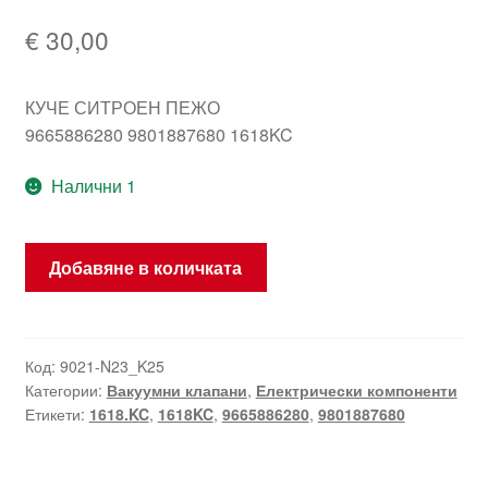
€
30,00
КУЧЕ СИТРОЕН ПЕЖО
9665886280 9801887680 1618KC
Налични 1
количество
Добавяне в количката
за
Вакуумен
вентил
9665886280
Код:
9021-N23_K25
Категории:
Вакуумни клапани
,
Електрически компоненти
9801887680
Етикети:
1618.KC
,
1618KC
,
9665886280
,
9801887680
1618KC