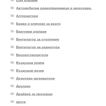
Автомобилни радиоприемници и аксесоари.
Алтернатори
Брави и ключове за врати
Вакуумни клапани
Вентилатор за отопление
Вентилатор на радиатора
Високоговорители
Въздушна помпа
Въздушни везни
Дизелови нагреватели
Дисплеи
Драйвер за прозорци
други