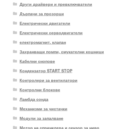
Други драйвери и превключватели
Дърпачи за прозорци
Електрически двигатели
Електрически серводвигатели
електромагнит. клапан
Захранващи помпи, смукателни кошници
Кабелни снопове
Кондензатор START STOP
Контролери за вентилатори
Контролни блокове
Ламбда сонда
Механизми за чистачки
Модули за запалване
Мотор на спринклера и сензор за ниво