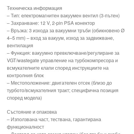
Техническа информация
– Тип: електромагнитен вакуумен вентил (3-пътен)
– Захранване: 12 V, 2-pin PSA конектор
– Връзка: 3 изхода за вакуумни тръби (обикновено Ø
4–5 mm) – вход за вакуум, изход за задвижване,
вентилация
– Функция: вакуумно превключване/регулиране за
VGT/wastegate управление на турбокомпресора и
всмукателните клапи според инструкциите на
контролния блок
– Местоположение: двигателен отсек (близо до
турбото/всмукателния тракт; специфична позиция
според модела)
Състояние и опаковка
– Използвана част, тествана, гарантирана
функционалност