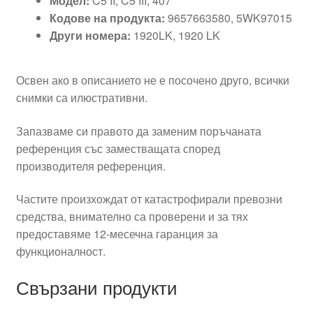
Модел:
C5 II, C5 III, 407
Кодове на продукта:
9657663580, 5WK97015
Други номера:
1920LK, 1920 LK
Освен ако в описанието не е посочено друго, всички
снимки са илюстративни.
Запазваме си правото да заменим поръчаната
референция със заместващата според
производителя референция.
Частите произхождат от катастрофирали превозни
средства, внимателно са проверени и за тях
предоставяме 12-месечна гаранция за
функционалност.
Свързани продукти