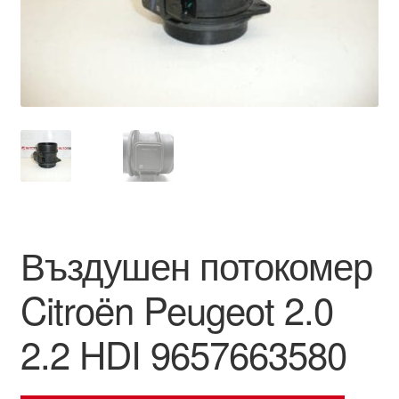
Моята сметка
Плащанията
Политика за поверителност
Правила и условия
Процедура за рекламации
Въздушен потокомер
Разгледайте
Citroën Peugeot 2.0
Транспорт
2.2 HDI 9657663580