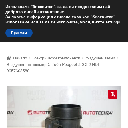
ДОСТАВКА от 12 лв.
Използваме "бисквитки", за да ви предоставим най-
доброто онлайн изживяване.
Доставка по целия свят
За повече информация относно това кои "бисквитки"
използваме или за да ги изключите, моля, вижте
settings
.
Skip
Skip
Menu
Приемам
to
to
navigation
content
Начало
Начало
Електрически компоненти
Въздушни везни
Доставка по целия свят
Въздушен потокомер Citroën Peugeot 2.0 2.2 HDI
9657663580
Жалби
За нас
🔍
Количка
Контакт