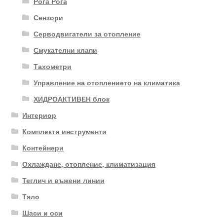
Рога Рога
Сензори
Серводвигатели за отопление
Смукателни клапи
Тахометри
Управление на отоплението на климатика
ХИДРОАКТИВЕН блок
Интериор
Комплекти инструменти
Контейнери
Охлаждане, отопление, климатизация
Теглич и въжени линии
Тяло
Шаси и оси