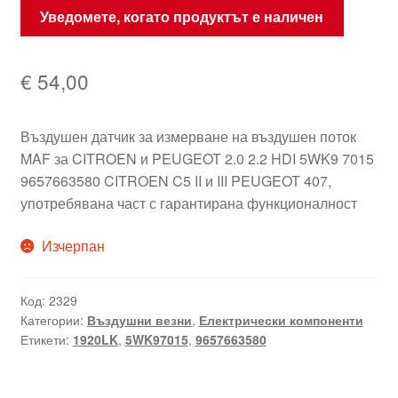
Уведомете, когато продуктът е наличен
€
54,00
Въздушен датчик за измерване на въздушен поток
MAF за CITROEN и PEUGEOT 2.0 2.2 HDI 5WK9 7015
9657663580 CITROEN C5 II и III PEUGEOT 407,
употребявана част с гарантирана функционалност
Изчерпан
Код:
2329
Категории:
Въздушни везни
,
Електрически компоненти
Етикети:
1920LK
,
5WK97015
,
9657663580