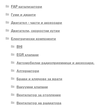
FAP катализатори
Гуми и джанти
Двигател - части и аксесоари
Двигатели, скоростни кутии
Електрически компоненти
BHI
EGR клапани
Автомобилни радиоприемници и аксесоари.
Алтернатори
Брави и ключове за врати
Вакуумни клапани
Вентилатор за отопление
Вентилатор на радиатора