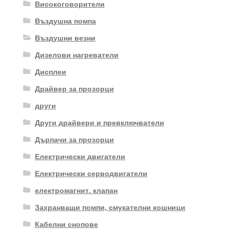
Високоговорители
Въздушна помпа
Въздушни везни
Дизелови нагреватели
Дисплеи
Драйвер за прозорци
други
Други драйвери и превключватели
Дърпачи за прозорци
Електрически двигатели
Електрически серводвигатели
електромагнит. клапан
Захранващи помпи, смукателни кошници
Кабелни снопове