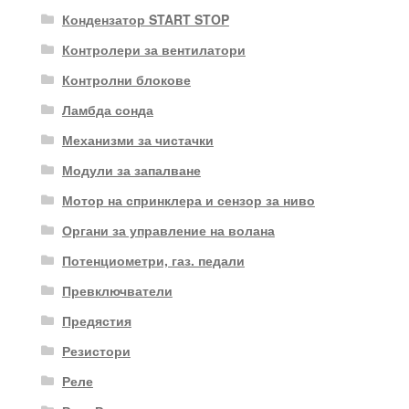
Кондензатор START STOP
Контролери за вентилатори
Контролни блокове
Ламбда сонда
Механизми за чистачки
Модули за запалване
Мотор на спринклера и сензор за ниво
Органи за управление на волана
Потенциометри, газ. педали
Превключватели
Предястия
Резистори
Реле