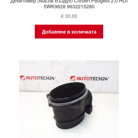
Дебитомер (Масов Въздух) Citroën Peugeot 2.0 HDI
5WK9628 9632215280
€
30,00
Добавяне в количката