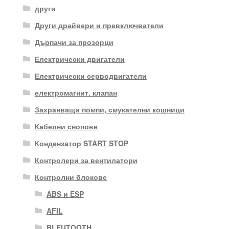
други
Други драйвери и превключватели
Дърпачи за прозорци
Електрически двигатели
Електрически серводвигатели
електромагнит. клапан
Захранващи помпи, смукателни кошници
Кабелни снопове
Кондензатор START STOP
Контролери за вентилатори
Контролни блокове
ABS и ESP
AFIL
BLEUTOOTH