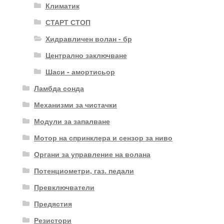
Климатик
СТАРТ СТОП
Хидравличен волан - бр
Централно заключване
Шаси - амортисьор
Ламбда сонда
Механизми за чистачки
Модули за запалване
Мотор на спринклера и сензор за ниво
Органи за управление на волана
Потенциометри, газ. педали
Превключватели
Предястия
Резистори