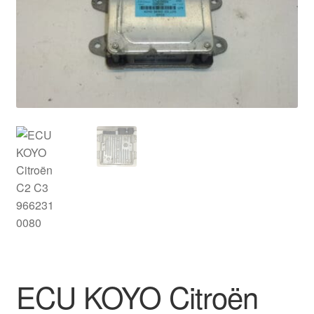
Моята сметка
Плащанията
Политика за поверителност
Правила и условия
Процедура за рекламации
Разгледайте
Транспорт
ECU KOYO Citroën