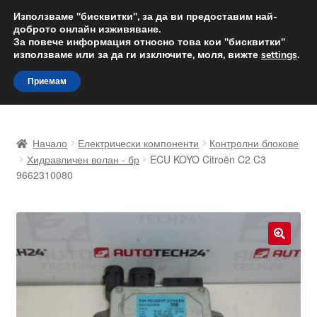
ДОСТАВКА от 12 лв.
Използваме "бисквитки", за да ви предоставим най-
доброто онлайн изживяване.
Доставка по целия свят
За повече информация относно това кои "бисквитки"
използваме или за да ги изключите, моля, вижте
settings
.
Skip
Skip
Menu
Приемам
to
to
navigation
content
Начало
Начало
Електрически компоненти
Контролни блокове
Доставка по целия свят
Хидравличен волан - бр
ECU KOYO Citroën C2 C3
9662310080
Жалби
За нас
🔍
Количка
Контакт