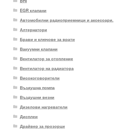
BHI
EGR клапани
Автомобилни радиоприемници и аксесоари.
Алтернатори
Брави и ключове за врати
Вакуумни клапани
Вентилатор за отопление
Вентилатор на радиатора
Високоговорители
Въздушна помпа
Въздушни везни
Дизелови нагреватели
Дисплеи
Драйвер за прозорци