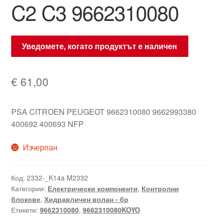
C2 C3 9662310080
Уведомете, когато продуктът е наличен
€
61,00
PSA CITROEN PEUGEOT 9662310080 9662993380
400692 400693 NFP
Изчерпан
Код:
2332-_K14a M2332
Категории:
Електрически компоненти
,
Контролни
блокове
,
Хидравличен волан - бр
Етикети:
9662310080
,
9662310080KOYO