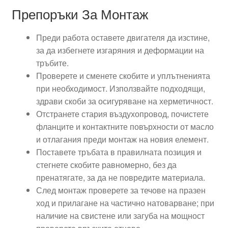
Препоръки За Монтаж
Преди работа оставете двигателя да изстине,
за да избегнете изгаряния и деформации на
тръбите.
Проверете и сменете скобите и уплътненията
при необходимост. Използвайте подходящи,
здрави скоби за осигуряване на херметичност.
Отстранете стария въздухопровод, почистете
фланците и контактните повърхности от масло
и отлагания преди монтаж на новия елемент.
Поставете тръбата в правилната позиция и
стегнете скобите равномерно, без да
пренатягате, за да не повредите материала.
След монтаж проверете за течове на празен
ход и прилагане на частично натоварване; при
наличие на свистене или загуба на мощност