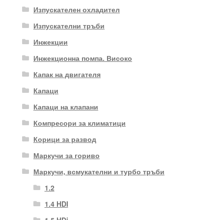
Изпускателен охладител
Изпускателни тръби
Инжекции
Инжекционна помпа. Високо
Капак на двигателя
Капаци
Капаци на клапани
Компресори за климатици
Корици за развод
Маркучи за гориво
Маркучи, всмукателни и турбо тръби
1.2
1.4 HDI
1.5 HDi