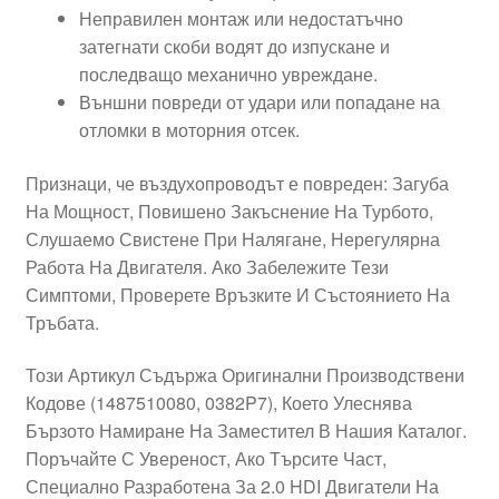
Неправилен монтаж или недостатъчно
затегнати скоби водят до изпускане и
последващо механично увреждане.
Външни повреди от удари или попадане на
отломки в моторния отсек.
Признаци, че въздухопроводът е повреден: Загуба
На Мощност, Повишено Закъснение На Турбото,
Слушаемо Свистене При Налягане, Нерегулярна
Работа На Двигателя. Ако Забележите Тези
Симптоми, Проверете Връзките И Състоянието На
Тръбата.
Този Артикул Съдържа Оригинални Производствени
Кодове (1487510080, 0382P7), Което Улеснява
Бързото Намиране На Заместител В Нашия Каталог.
Поръчайте С Увереност, Ако Търсите Част,
Специално Разработена За 2.0 HDI Двигатели На