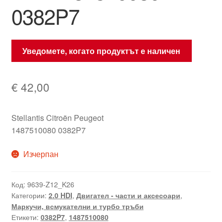
0382P7
Уведомете, когато продуктът е наличен
€
42,00
Stellantis Citroën Peugeot
1487510080 0382P7
Изчерпан
Код:
9639-Z12_K26
Категории:
2.0 HDI
,
Двигател - части и аксесоари
,
Маркучи, всмукателни и турбо тръби
Етикети:
0382P7
,
1487510080