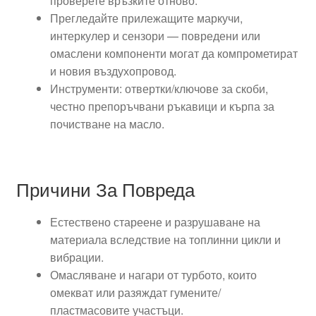
проверете връзките отново.
Прегледайте прилежащите маркучи,
интеркулер и сензори — повредени или
омаслени компоненти могат да компрометират
и новия въздухопровод.
Инструменти: отвертки/ключове за скоби,
честно препоръчвани ръкавици и кърпа за
почистване на масло.
Причини За Повреда
Естествено стареене и разрушаване на
материала вследствие на топлинни цикли и
вибрации.
Омасляване и нагари от турбото, които
омекват или разяждат гумените/
пластмасовите участъци.