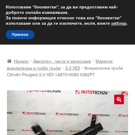
ДОСТАВКА от 12 лв.
Използваме "бисквитки", за да ви предоставим най-
доброто онлайн изживяване.
Доставка по целия свят
За повече информация относно това кои "бисквитки"
използваме или за да ги изключите, моля, вижте
settings
.
Skip
Skip
Menu
Приемам
to
to
navigation
content
Начало
Начало
Двигател - части и аксесоари
Маркучи,
Доставка по целия свят
всмукателни и турбо тръби
2.0 HDI
Всмукателна тръба
Citroën Peugeot 2.0 HDI 1487510080 0382P7
Жалби
За нас
🔍
Количка
Контакт