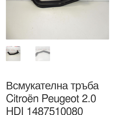
Моята сметка
Плащанията
Политика за поверителност
Правила и условия
Процедура за рекламации
Разгледайте
Всмукателна тръба
Транспорт
Citroën Peugeot 2.0
HDI 1487510080