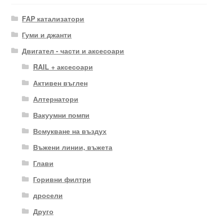
FAP катализатори
Гуми и джанти
Двигател - части и аксесоари
RAIL + аксесоари
Активен въглен
Алтернатори
Вакуумни помпи
Всмукване на въздух
Въжени линии, въжета
Глави
Горивни филтри
дросели
Друго