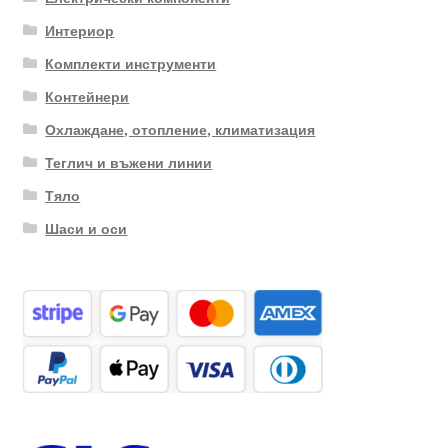
Интериор
Комплекти инструменти
Контейнери
Охлаждане, отопление, климатизация
Теглич и въжени линии
Тяло
Шаси и оси