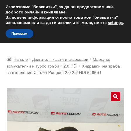
ДОСТАВКА от 12 лв.
Използваме "бисквитки", за да ви предоставим най-
доброто онлайн изживяване.
Доставка по целия свят
За повече информация относно това кои "бисквитки"
използваме или за да ги изключите, моля, вижте
settings
.
Skip
Skip
Menu
Приемам
to
to
navigation
content
Начало
Начало
Двигател - части и аксесоари
Маркучи,
Доставка по целия свят
всмукателни и турбо тръби
2.0 HDI
Хидравлична тръба
за отопление Citroën Peugeot 2.0 2.2 HDI 6466S1
Жалби
За нас
🔍
Количка
Контакт