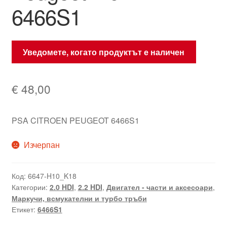
6466S1
Уведомете, когато продуктът е наличен
€
48,00
PSA CITROEN PEUGEOT 6466S1
Изчерпан
Код:
6647-H10_K18
Категории:
2.0 HDI
,
2.2 HDI
,
Двигател - части и аксесоари
,
Маркучи, всмукателни и турбо тръби
Етикет:
6466S1