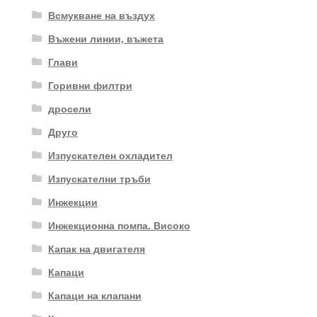
Всмукване на въздух
Въжени линии, въжета
Глави
Горивни филтри
дросели
Друго
Изпускателен охладител
Изпускателни тръби
Инжекции
Инжекционна помпа. Високо
Капак на двигателя
Капаци
Капаци на клапани